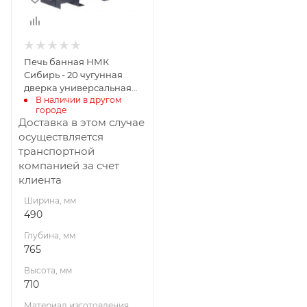
710
Материал
изготовления
Чугун
Печь банная НМК
Вид топлива
Сибирь - 20 чугунная
Дрова
дверка универсальная
В наличии в другом 
сетка пруток
Диаметр дымохода,
городе
мм
Доставка в этом случае
115
осуществляется
транспортной
Длина дров, мм
компанией за счет
360
клиента
Масса камней, кг
Ширина, мм
180
490
Гарантия, мес.
Глубина, мм
12
765
Высота, мм
710
Материал изготовления