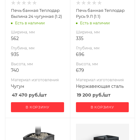
Чугун
Нержавеющая
Печь банная Теплодар
Печь банная Теплодар
сталь
Вид топлива
Былина 24 чугунная (1.2)
Русь 9 Л (1.1)
Дрова
Вид топлива
Есть в наличии
Есть в наличии
Дрова
Диаметр дымохода,
Ширина, мм
Ширина, мм
мм
Диаметр дымохода,
562
335
115
мм
Глубина, мм
Глубина, мм
115
Длина дров, мм
935
696
490
Длина дров, мм
Высота, мм
Высота, мм
370
Масса камней, кг
740
679
101
Масса камней, кг
Материал изготовления
Материал изготовления
25
Гарантия, мес.
Чугун
Нержавеющая сталь
60
Гарантия, мес.
47 470
руб.
/шт
19 200
руб.
/шт
60
В КОРЗИНУ
В КОРЗИНУ
Ширина, мм
Ширина, мм
477
410