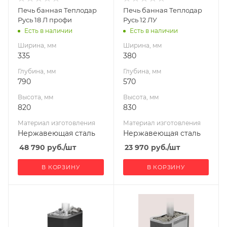
Нержавеющая
Нержавеющая
Печь банная Теплодар
Печь банная Теплодар
сталь
сталь
Русь 18 Л профи
Русь 12 ЛУ
Вид топлива
Вид топлива
Есть в наличии
Есть в наличии
Дрова
Дрова
Ширина, мм
Ширина, мм
Диаметр дымохода,
Диаметр дымохода,
335
380
мм
мм
Глубина, мм
Глубина, мм
115
115
790
570
Длина дров, мм
Длина дров, мм
Высота, мм
Высота, мм
500
400
820
830
Масса камней, кг
Масса камней, кг
Материал изготовления
Материал изготовления
90
50
Нержавеющая сталь
Нержавеющая сталь
Гарантия, мес.
Гарантия, мес.
48 790
руб.
/шт
23 970
руб.
/шт
60
60
В КОРЗИНУ
В КОРЗИНУ
Ширина, мм
Ширина, мм
335
404
Глубина, мм
Глубина, мм