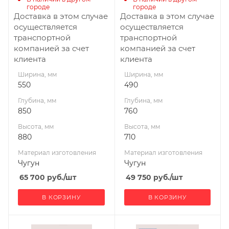
Диаметр дымохода,
Диаметр дымохода,
городе
городе
мм
мм
Доставка в этом случае
Доставка в этом случае
115
115
осуществляется
осуществляется
транспортной
транспортной
Длина дров, мм
Длина дров, мм
компанией за счет
компанией за счет
500
450
клиента
клиента
Масса камней, кг
Масса камней, кг
Ширина, мм
Ширина, мм
200
180
550
490
Габариты В*Ш*Г мм
Гарантия, мес.
Глубина, мм
Глубина, мм
880x550x850
12
850
760
Гарантия, мес.
Высота, мм
Высота, мм
12
880
710
Материал изготовления
Материал изготовления
Чугун
Чугун
65 700
руб.
/шт
49 750
руб.
/шт
В КОРЗИНУ
В КОРЗИНУ
Ширина, мм
Ширина, мм