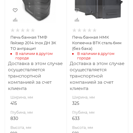
Высота, мм
Высота, мм
910
591
Материал
Материал
изготовления
изготовления
Жаростойкая
Сталь
Печь банная ТМФ
Печь банная НМК
сталь
Вид топлива
Гейзер 2014 Inox ДН ЗК
Копеечка ВТК сталь 6мм
Дрова
Вид топлива
ТО антрацит
(без бака)
Дрова
В наличии в другом 
В наличии в другом 
Диаметр дымохода,
городе
городе
мм
Диаметр дымохода,
Доставка в этом случае
Доставка в этом случае
115
мм
осуществляется
осуществляется
115
транспортной
транспортной
Длина дров, мм
компанией за счет
компанией за счет
430
Длина дров, мм
клиента
клиента
500
Масса камней, кг
Ширина, мм
Ширина, мм
60
Масса камней, кг
415
325
63
Габариты В*Ш*Г мм
Глубина, мм
Глубина, мм
591x325x633
Гарантия, мес.
830
633
12
Гарантия, мес.
Высота, мм
Высота, мм
12