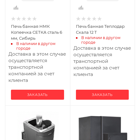
Печь банная НМК
Печь банная Теплодар
Копеечка СЕТКА сталь 6
Скала 12 Т
В наличии в другом 
мм, Сибирь
городе
В наличии в другом 
Доставка в этом случае
городе
Доставка в этом случае
осуществляется
осуществляется
транспортной
транспортной
компанией за счет
компанией за счет
клиента
клиента
ЗАКАЗАТЬ
ЗАКАЗАТЬ
Ширина, мм
Ширина, мм
415
325
Глубина, мм
Глубина, мм
830
633