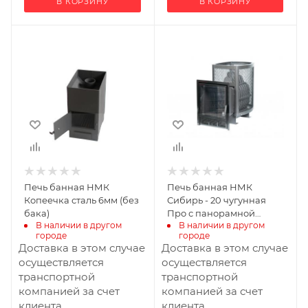
В КОРЗИНУ
В КОРЗИНУ
Ширина, мм
Ширина, мм
325
447
Глубина, мм
Глубина, мм
480
801
Высота, мм
Высота, мм
591
715
Материал
Вид топлива
Дрова
изготовления
Сталь
Масса камней, кг
Печь банная НМК
Печь банная НМК
180
Вид топлива
Копеечка сталь 6мм (без
Сибирь - 20 чугунная
Дрова
бака)
Про с панорамной
В наличии в другом 
В наличии в другом 
дверцой сетка
Диаметр дымохода,
городе
городе
мм
Доставка в этом случае
Доставка в этом случае
115
осуществляется
осуществляется
транспортной
транспортной
Длина дров, мм
компанией за счет
компанией за счет
400
клиента
клиента