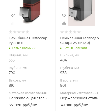
790
938
Высота, мм
Высота, мм
810
801
Материал
Материал
изготовления
изготовления
Нержавеющая
Нержавеющая
Печь банная Теплодар
Печь банная Теплодар
сталь
сталь
Русь 18 Л
Сахара 24 ЛК (2.0)
Вид топлива
Вид топлива
Есть в наличии
Есть в наличии
Дрова
Дрова
Ширина, мм
Ширина, мм
Диаметр дымохода,
Диаметр дымохода,
335
404
мм
мм
Глубина, мм
Глубина, мм
115
115
790
938
Длина дров, мм
Длина дров, мм
Высота, мм
Высота, мм
500
600
810
801
Масса камней, кг
Масса камней, кг
Материал изготовления
Материал изготовления
90
90
Нержавеющая сталь
Нержавеющая сталь
Гарантия, мес.
Гарантия, мес.
27 970
руб.
/шт
41 980
руб.
/шт
60
60