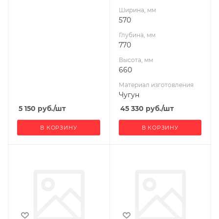
Ширина, мм
Масса камней, кг
570
140
Глубина, мм
Гарантия, мес.
770
12
Высота, мм
660
Материал изготовления
Чугун
5 150
руб.
/шт
45 330
руб.
/шт
В КОРЗИНУ
В КОРЗИНУ