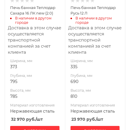
Нержавеющая
Нержавеющая
Печь банная Теплодар
Печь банная Теплодар
сталь
сталь
Сахара 16 ЛК new (2.0)
Русь 12 Л
Вид топлива
Вид топлива
В наличии в другом 
В наличии в другом 
городе
городе
Дрова
Дрова
Доставка в этом случае
Доставка в этом случае
Диаметр дымохода,
Диаметр дымохода,
осуществляется
осуществляется
мм
мм
транспортной
транспортной
115
115
компанией за счет
компанией за счет
клиента
клиента
Длина дров, мм
Длина дров, мм
465
400
Ширина, мм
Ширина, мм
373
335
Масса камней, кг
Масса камней, кг
60
50
Глубина, мм
Глубина, мм
795
690
Гарантия, мес.
Гарантия, мес.
36
60
Высота, мм
Высота, мм
785
810
Материал изготовления
Материал изготовления
Нержавеющая сталь
Нержавеющая сталь
32 970
руб.
/шт
23 970
руб.
/шт