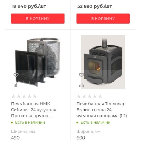
12
12
19 940
руб.
/шт
52 880
руб.
/шт
В КОРЗИНУ
В КОРЗИНУ
Ширина, мм
Ширина, мм
490
600
Глубина, мм
Глубина, мм
760
930
Высота, мм
Высота, мм
710
740
Вид топлива
Материал
Дрова
изготовления
Чугун
Длина дров, мм
Печь банная НМК
Печь банная Теплодар
450
Вид топлива
Сибирь - 24 чугунная
Былина сетка 24
Дрова
Про сетка пруток
чугунная панорама (1.2)
Масса камней, кг
панорама
Есть в наличии
Есть в наличии
180
Диаметр дымохода,
мм
Ширина, мм
Ширина, мм
Гарантия, мес.
115
490
600
12