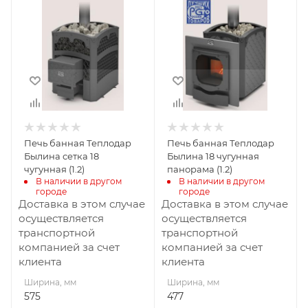
575
477
Глубина, мм
Глубина, мм
860
824
Высота, мм
Высота, мм
665
663
Материал
Материал
изготовления
изготовления
Чугун
Чугун
Печь банная Теплодар
Печь банная Теплодар
Вид топлива
Вид топлива
Былина сетка 18
Былина 18 чугунная
Дрова
Дрова
чугунная (1.2)
панорама (1.2)
В наличии в другом 
В наличии в другом 
Диаметр дымохода,
Диаметр дымохода,
городе
городе
мм
мм
Доставка в этом случае
Доставка в этом случае
115
115
осуществляется
осуществляется
транспортной
транспортной
Длина дров, мм
Длина дров, мм
компанией за счет
компанией за счет
430
430
клиента
клиента
Масса камней, кг
Масса камней, кг
Ширина, мм
Ширина, мм
110
60
575
477
Гарантия, мес.
Гарантия, мес.