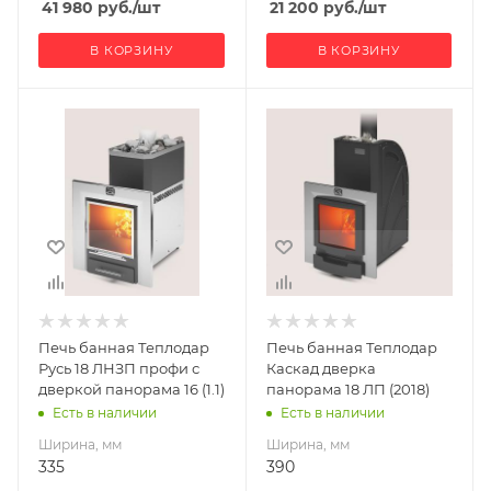
41 980
руб.
/шт
21 200
руб.
/шт
В КОРЗИНУ
В КОРЗИНУ
Ширина, мм
Ширина, мм
335
390
Глубина, мм
Глубина, мм
576
800
Высота, мм
Высота, мм
807
920
Материал
Материал
изготовления
изготовления
Нержавеющая
Нержавеющая
Печь банная Теплодар
Печь банная Теплодар
сталь
сталь
Русь 18 ЛНЗП профи с
Каскад дверка
Вид топлива
Вид топлива
дверкой панорама 16 (1.1)
панорама 18 ЛП (2018)
Дрова
Дрова
Есть в наличии
Есть в наличии
Диаметр дымохода,
Диаметр дымохода,
Ширина, мм
Ширина, мм
мм
мм
335
390
115
115