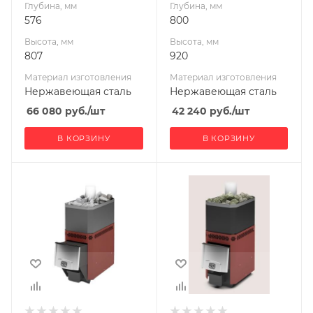
Глубина, мм
Глубина, мм
Длина дров, мм
Длина дров, мм
576
800
500
400
Высота, мм
Высота, мм
Масса камней, кг
Масса камней, кг
807
920
90
40
Материал изготовления
Материал изготовления
Гарантия, мес.
Гарантия, мес.
Нержавеющая сталь
Нержавеющая сталь
60
24
66 080
руб.
/шт
42 240
руб.
/шт
В КОРЗИНУ
В КОРЗИНУ
Ширина, мм
Ширина, мм
335
380
Глубина, мм
Глубина, мм
790
570
Высота, мм
Высота, мм
820
830
Материал
Материал
изготовления
изготовления