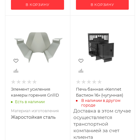
В КОРЗИНУ
В КОРЗИНУ
Материал
Ширина, мм
570
изготовления
Жаростойкая
Глубина, мм
сталь
770
Высота, мм
660
Материал
изготовления
Чугун
Элемент усиления
Печь банная «Kennet
Вид топлива
камеры горения GrillD
Бастион 16» (чугунная)
Дрова
В наличии в другом 
Есть в наличии
городе
Диаметр дымохода,
Доставка в этом случае
Материал изготовления
мм
Жаростойкая сталь
осуществляется
115
транспортной
компанией за счет
Длина дров, мм
клиента
340