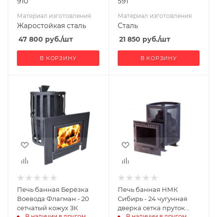
910
591
Материал изготовления
Материал изготовления
Жаростойкая сталь
Сталь
47 800
руб.
/шт
21 850
руб.
/шт
В КОРЗИНУ
В КОРЗИНУ
Ширина, мм
Ширина, мм
550
490
Глубина, мм
Глубина, мм
850
760
Высота, мм
Высота, мм
880
710
Материал
Материал
изготовления
изготовления
Чугун
Чугун
Печь банная Берёзка
Печь банная НМК
Вид топлива
Вид топлива
Воевода Флагман - 20
Сибирь - 24 чугунная
Дрова
Дрова
сетчатый кожух ЗК
дверка сетка пруток
В наличии в другом 
В наличии в другом 
панорама