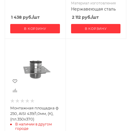
Материал изготовления
Нержавеющая сталь
1 438
руб.
/шт
2 112
руб.
/шт
В КОРЗИНУ
В КОРЗИНУ
Ширина, мм
370
Глубина, мм
350
Высота, мм
160
Материал
изготовления
Нержавеющая
Монтажная площадка ф
сталь
250, AISI 439/1,0мм, (К),
Производитель
(пл.350х370)
УМК
В наличии в другом 
городе