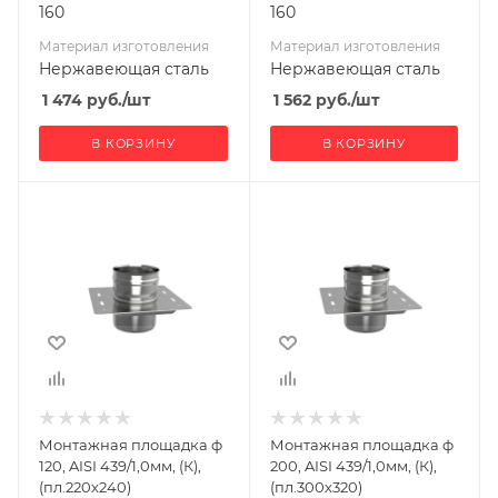
160
160
Материал изготовления
Материал изготовления
Нержавеющая сталь
Нержавеющая сталь
1 474
руб.
/шт
1 562
руб.
/шт
В КОРЗИНУ
В КОРЗИНУ
Ширина, мм
Ширина, мм
240
320
Глубина, мм
Глубина, мм
220
300
Высота, мм
Высота, мм
160
160
Материал
Материал
изготовления
изготовления
Нержавеющая
Нержавеющая
Монтажная площадка ф
Монтажная площадка ф
сталь
сталь
120, AISI 439/1,0мм, (К),
200, AISI 439/1,0мм, (К),
Производитель
Производитель
(пл.220х240)
(пл.300х320)