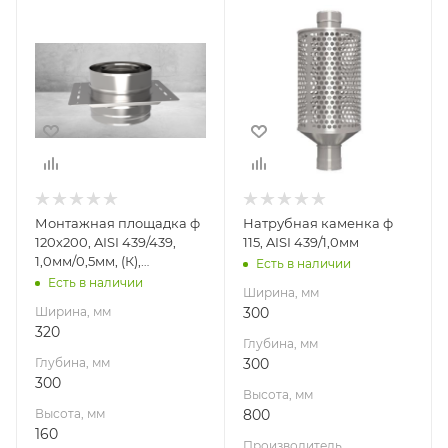
Ширина, мм
Ширина, мм
320
300
Глубина, мм
Глубина, мм
300
300
Высота, мм
Высота, мм
160
800
Материал
Производитель
УМК
изготовления
Нержавеющая
Монтажная площадка ф
Натрубная каменка ф
сталь
120х200, AISI 439/439,
115, AISI 439/1,0мм
Производитель
1,0мм/0,5мм, (К),
Есть в наличии
УМК
(пл.240х320)
Есть в наличии
Ширина, мм
Ширина, мм
300
320
Глубина, мм
Глубина, мм
300
300
Высота, мм
Высота, мм
800
160
Производитель