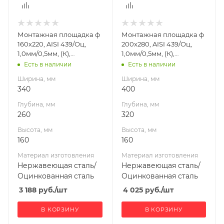
Материал
Материал
изготовления
изготовления
Нержавеющая
Нержавеющая
Монтажная площадка ф
Монтажная площадка ф
сталь/
сталь/
160х220, AISI 439/Оц,
200х280, AISI 439/Оц,
Оцинкованная
Оцинкованная
1,0мм/0,5мм, (К),
1,0мм/0,5мм, (К),
сталь
сталь
(пл.320х340)
(пл.320х400)
Есть в наличии
Есть в наличии
Производитель
Производитель
Ширина, мм
Ширина, мм
УМК
УМК
340
400
Глубина, мм
Глубина, мм
260
320
Высота, мм
Высота, мм
160
160
Материал изготовления
Материал изготовления
Нержавеющая сталь/
Нержавеющая сталь/
Оцинкованная сталь
Оцинкованная сталь
3 188
руб.
/шт
4 025
руб.
/шт
В КОРЗИНУ
В КОРЗИНУ