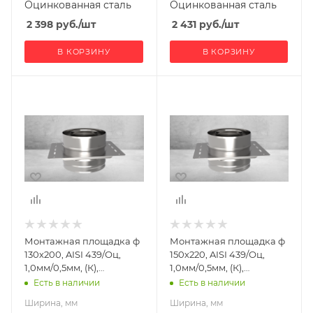
Оцинкованная сталь
Оцинкованная сталь
2 398
руб.
/шт
2 431
руб.
/шт
В КОРЗИНУ
В КОРЗИНУ
Ширина, мм
Ширина, мм
320
340
Глубина, мм
Глубина, мм
240
260
Высота, мм
Высота, мм
160
160
Материал
Материал
изготовления
изготовления
Нержавеющая
Нержавеющая
Монтажная площадка ф
Монтажная площадка ф
сталь/
сталь/
130х200, AISI 439/Оц,
150х220, AISI 439/Оц,
Оцинкованная
Оцинкованная
1,0мм/0,5мм, (К),
1,0мм/0,5мм, (К),
сталь
сталь
(пл.240х320)
(пл.260х340)
Есть в наличии
Есть в наличии
Производитель
Производитель
Ширина, мм
Ширина, мм
УМК
УМК