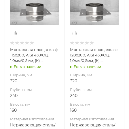
Глубина, мм
Глубина, мм
240
240
Высота, мм
Высота, мм
160
160
Материал
Материал
изготовления
изготовления
Нержавеющая
Нержавеющая
Монтажная площадка ф
Монтажная площадка ф
сталь/
сталь/
115х200, AISI 439/Оц,
120х200, AISI 439/Оц,
Оцинкованная
Оцинкованная
1,0мм/0,5мм, (К),
1,0мм/0,5мм, (К),
сталь
сталь
(пл.240х320)
(пл.240х320)
Есть в наличии
Есть в наличии
Производитель
Производитель
Ширина, мм
Ширина, мм
УМК
УМК
320
320
Глубина, мм
Глубина, мм
240
240
Высота, мм
Высота, мм
160
160
Материал изготовления
Материал изготовления
Нержавеющая сталь/
Нержавеющая сталь/