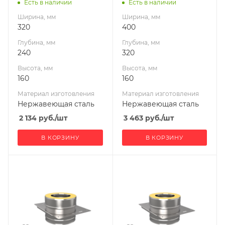
Гефест-Сталь
Гефест-Сталь
(пл.240х320, AISI
(пл.320х400, AISI
Есть в наличии
Есть в наличии
430/0,8мм)
430/0,8мм)
Ширина, мм
Ширина, мм
320
400
Глубина, мм
Глубина, мм
240
320
Высота, мм
Высота, мм
160
160
Материал изготовления
Материал изготовления
Нержавеющая сталь
Нержавеющая сталь
2 134
руб.
/шт
3 463
руб.
/шт
В КОРЗИНУ
В КОРЗИНУ
Ширина, мм
Ширина, мм
320
320
Глубина, мм
Глубина, мм
240
240
Высота, мм
Высота, мм