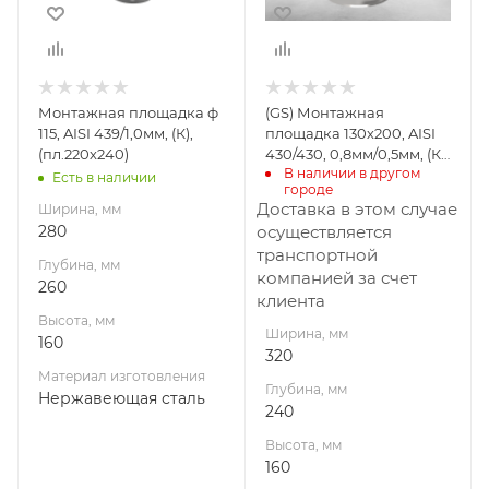
160
160
Материал
Материал
изготовления
изготовления
Нержавеющая
Нержавеющая
Монтажная площадка ф
(GS) Монтажная
сталь
сталь
115, AISI 439/1,0мм, (К),
площадка 130х200, AISI
Производитель
Производитель
(пл.220х240)
430/430, 0,8мм/0,5мм, (К),
УМК
Гефест-Сталь
В наличии в другом 
(пл.240х320, AISI
Есть в наличии
городе
430/0,8мм)
Габариты В*Ш*Г мм
Доставка в этом случае
Ширина, мм
160*320*240 (ф 200
280
осуществляется
наруж)
транспортной
Глубина, мм
компанией за счет
260
клиента
Высота, мм
Ширина, мм
160
320
Материал изготовления
Глубина, мм
Нержавеющая сталь
240
Высота, мм
160