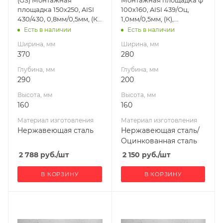
сталь
сталь/
площадка 150х250, AISI
100х160, AISI 439/Оц,
Оцинкованная
Производитель
430/430, 0,8мм/0,5мм, (К),
1,0мм/0,5мм, (К),
сталь
Гефест-Сталь
(пл.290х370, AISI
(пл.200х280)
Есть в наличии
Есть в наличии
430/0,8мм)
Производитель
Ширина, мм
Ширина, мм
УМК
370
280
Глубина, мм
Глубина, мм
290
200
Высота, мм
Высота, мм
160
160
Материал изготовления
Материал изготовления
Нержавеющая сталь
Нержавеющая сталь/
Оцинкованная сталь
2 788
руб.
/шт
2 150
руб.
/шт
В КОРЗИНУ
В КОРЗИНУ
Ширина, мм
Ширина, мм
320
320