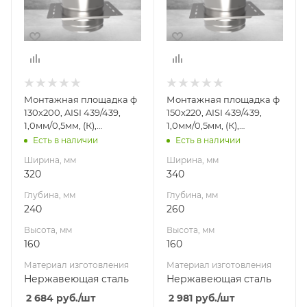
240
260
Высота, мм
Высота, мм
160
160
Материал
Материал
изготовления
изготовления
Нержавеющая
Нержавеющая
Монтажная площадка ф
Монтажная площадка ф
сталь
сталь
130х200, AISI 439/439,
150х220, AISI 439/439,
Производитель
Производитель
1,0мм/0,5мм, (К),
1,0мм/0,5мм, (К),
УМК
УМК
(пл.240х320)
(пл.260х340)
Есть в наличии
Есть в наличии
Ширина, мм
Ширина, мм
320
340
Глубина, мм
Глубина, мм
240
260
Высота, мм
Высота, мм
160
160
Материал изготовления
Материал изготовления
Нержавеющая сталь
Нержавеющая сталь
2 684
руб.
/шт
2 981
руб.
/шт