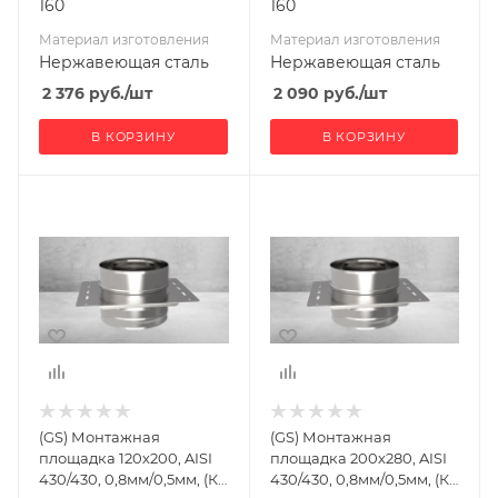
160
160
Материал изготовления
Материал изготовления
Нержавеющая сталь
Нержавеющая сталь
2 376
руб.
/шт
2 090
руб.
/шт
В КОРЗИНУ
В КОРЗИНУ
Ширина, мм
Ширина, мм
320
400
Глубина, мм
Глубина, мм
240
320
Высота, мм
Высота, мм
160
160
Материал
Материал
изготовления
изготовления
Нержавеющая
Нержавеющая
(GS) Монтажная
(GS) Монтажная
сталь
сталь
площадка 120х200, AISI
площадка 200х280, AISI
Производитель
Производитель
430/430, 0,8мм/0,5мм, (К),
430/430, 0,8мм/0,5мм, (К),