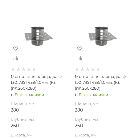
Ширина, мм
Ширина, мм
280
280
Глубина, мм
Глубина, мм
260
260
Высота, мм
Высота, мм
160
160
Материал
Материал
изготовления
изготовления
Нержавеющая
Нержавеющая
Монтажная площадка ф
Монтажная площадка ф
сталь
сталь
130, AISI 439/1,0мм, (К),
150, AISI 439/1,0мм, (К),
Производитель
Производитель
(пл.260х280)
(пл.260х280)
УМК
УМК
Есть в наличии
Есть в наличии
Ширина, мм
Ширина, мм
280
280
Глубина, мм
Глубина, мм
260
260
Высота, мм
Высота, мм