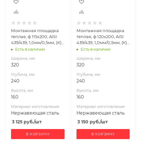
160
160
Материал
Материал
изготовления
изготовления
Нержавеющая
Нержавеющая
Монтажная площадка
Монтажная площадка
сталь
сталь
теплая, ф 115х200, AISI
теплая, ф 120х200, AISI
Производитель
Производитель
439/439, 1,0мм/0,5мм, (К),
439/439, 1,0мм/0,5мм, (К),
УМК
УМК
(пл.240х320)
(пл.240х320)
Есть в наличии
Есть в наличии
Ширина, мм
Ширина, мм
320
320
Глубина, мм
Глубина, мм
240
240
Высота, мм
Высота, мм
160
160
Материал изготовления
Материал изготовления
Нержавеющая сталь
Нержавеющая сталь
3 125
руб.
/шт
3 150
руб.
/шт
В КОРЗИНУ
В КОРЗИНУ