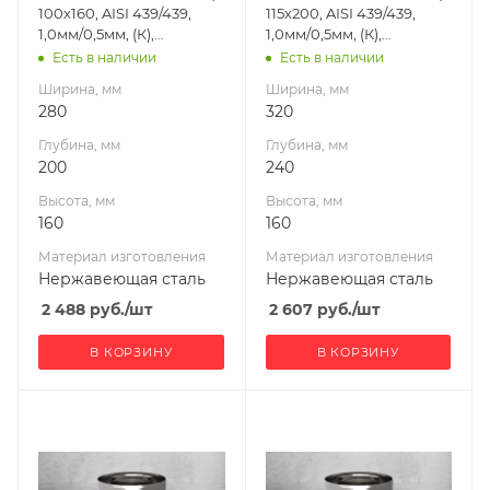
100х160, AISI 439/439,
115х200, AISI 439/439,
Производитель
Производитель
1,0мм/0,5мм, (К),
1,0мм/0,5мм, (К),
УМК
УМК
(пл.200х280)
(пл.240х320)
Есть в наличии
Есть в наличии
Ширина, мм
Ширина, мм
280
320
Глубина, мм
Глубина, мм
200
240
Высота, мм
Высота, мм
160
160
Материал изготовления
Материал изготовления
Нержавеющая сталь
Нержавеющая сталь
2 488
руб.
/шт
2 607
руб.
/шт
В КОРЗИНУ
В КОРЗИНУ
Ширина, мм
Ширина, мм
320
340
Глубина, мм
Глубина, мм