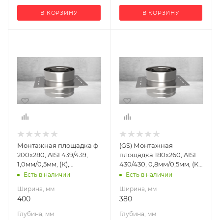
В КОРЗИНУ
В КОРЗИНУ
Ширина, мм
Ширина, мм
400
380
Глубина, мм
Глубина, мм
320
300
Высота, мм
Высота, мм
160
160
Материал
Материал
изготовления
изготовления
Нержавеющая
Нержавеющая
Монтажная площадка ф
(GS) Монтажная
сталь
сталь
200х280, AISI 439/439,
площадка 180х260, AISI
Производитель
Производитель
1,0мм/0,5мм, (К),
430/430, 0,8мм/0,5мм, (К),
УМК
Гефест-Сталь
(пл.320х400)
(пл.300х380, AISI
Есть в наличии
Есть в наличии
430/0,8мм)
Ширина, мм
Ширина, мм
400
380
Глубина, мм
Глубина, мм