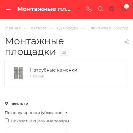
0
Монтажные площадки — купить по цене от 1 276 руб. с доставкой по России в интернет-магазине «100 печей.ру»
—
—
—
Главная
Каталог
Дымоходы
Элементы дымохода
Монтажные
площадки
29
Натрубные каменки
1 ТОВАР
ФИЛЬТР
По популярности (убывание)
Показать акционные товары