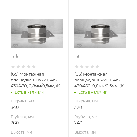
Ширина, мм
Ширина, мм
340
320
Глубина, мм
Глубина, мм
260
240
Высота, мм
Высота, мм
160
160
Материал
Материал
изготовления
изготовления
Нержавеющая
Нержавеющая
(GS) Монтажная
(GS) Монтажная
сталь
сталь
площадка 150х220, AISI
площадка 115х200, AISI
Производитель
Производитель
430/430, 0,8мм/0,5мм, (К),
430/430, 0,8мм/0,5мм, (К),
Гефест-Сталь
Гефест-Сталь
(пл.260х340, AISI
(пл.240х320, AISI
Есть в наличии
Есть в наличии
430/0,8мм)
430/0,8мм)
Габариты В*Ш*Г мм
Ширина, мм
Ширина, мм
160*340*260 (ф 220
340
320
наруж)
Глубина, мм
Глубина, мм
260
240
Высота, мм
Высота, мм