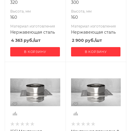
320
300
Высота, мм
Высота, мм
160
160
Материал изготовления
Материал изготовления
Нержавеющая сталь
Нержавеющая сталь
4 363
руб.
/шт
2 900
руб.
/шт
В КОРЗИНУ
В КОРЗИНУ
Ширина, мм
Ширина, мм
370
280
Глубина, мм
Глубина, мм
290
200
Высота, мм
Высота, мм
160
160
Материал
Материал
изготовления
изготовления
Нержавеющая
Нержавеющая
(GS) Монтажная
Монтажная площадка ф