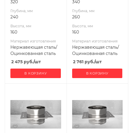
320
340
Глубина, мм
Глубина, мм
240
260
Высота, мм
Высота, мм
160
160
Материал изготовления
Материал изготовления
Нержавеющая сталь/
Нержавеющая сталь/
Оцинкованная сталь
Оцинкованная сталь
2 475
руб.
/шт
2 761
руб.
/шт
В КОРЗИНУ
В КОРЗИНУ
Ширина, мм
Ширина, мм
340
400
Глубина, мм
Глубина, мм
260
320
Высота, мм
Высота, мм
160
160