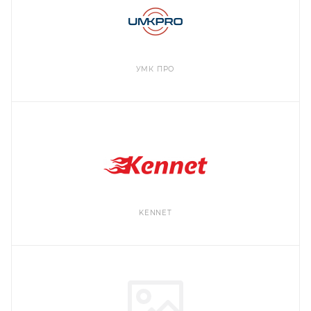
УМК ПРО
KENNET