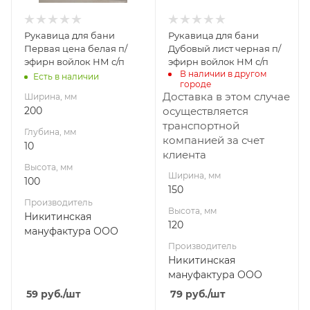
ООО
Никитинская
мануфактура
Рукавица для бани
Рукавица для бани
ООО
Первая цена белая п/
Дубовый лист черная п/
эфирн войлок НМ с/п
эфирн войлок НМ с/п
В наличии в другом 
Есть в наличии
городе
Доставка в этом случае
Ширина, мм
200
осуществляется
транспортной
Глубина, мм
компанией за счет
10
клиента
Высота, мм
Ширина, мм
100
150
Производитель
Высота, мм
Никитинская
120
мануфактура ООО
Производитель
Никитинская
мануфактура ООО
59
руб.
/шт
79
руб.
/шт