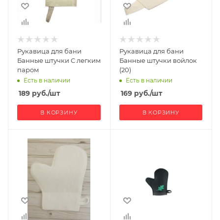
Рукавица для бани
Рукавица для бани
Банные штучки С легким
Банные штучки войлок
паром
(20)
Есть в наличии
Есть в наличии
189
руб.
/шт
169
руб.
/шт
В КОРЗИНУ
В КОРЗИНУ
Ширина, мм
Ширина, мм
200
150
Глубина, мм
Высота, мм
10
120
Высота, мм
Производитель
100
Никитинская
мануфактура
Производитель