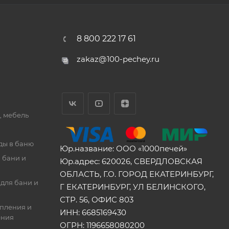
8 800 222 17 61
zakaz@100-pechey.ru
, мебель
ды в баню
Юр.название: ООО «1000печей»
 бани и
Юр.адрес: 620026, СВЕРДЛОВСКАЯ
ОБЛАСТЬ, Г.О. ГОРОД ЕКАТЕРИНБУРГ,
для бани и
Г ЕКАТЕРИНБУРГ, УЛ БЕЛИНСКОГО,
СТР. 56, ОФИС 803
опления и
ИНН: 6685169430
ения
ОГРН: 1196658080200