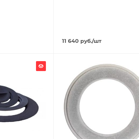
11 640
руб.
/шт
Ширина, мм
352
Глубина, мм
352
Высота, мм
10