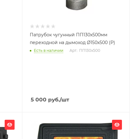
Патрубок чугунный ПП130х500мм
переходной на дымоход Ø150х500 (Р)
Есть в наличии
Арт.: ПП130х500
5 000
руб.
/шт
Ширина, мм
291
Глубина, мм