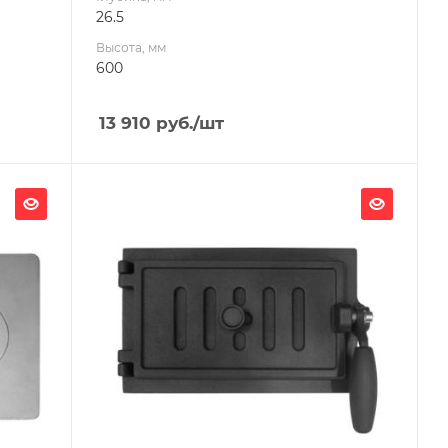
26.5
Высота, мм
600
13 910
руб.
/шт
Ширина, мм
301.7
Глубина, мм
125
Высота, мм
180