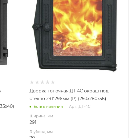
70
Высота, мм
296
Габариты В*Ш*Г мм
250x280x36
я
Дверка топочная ДТ-4С окраш под
стекло 291*296мм (Р) (250х280х36)
х35х40)
Есть в наличии
Арт.: ДТ-4С
Ширина, мм
291
Глубина, мм
70