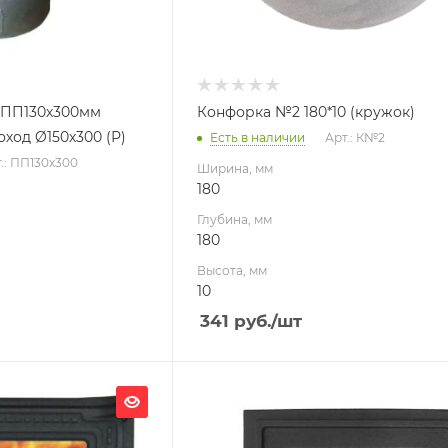
 ПП130х300мм
Конфорка №2 180*10 (кружок)
ход Ø150х300 (Р)
Есть в наличии
Арт.: К№2
.: ПП130х300
Ширина, мм
180
Глубина, мм
180
Высота, мм
10
341
руб.
/шт