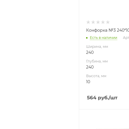
Конфорка №3 240*10
Есть в наличии
Арт
Ширина, мм
240
Глубина, мм
240
Высота, мм
10
564
руб.
/шт
Ширина, мм
301.7