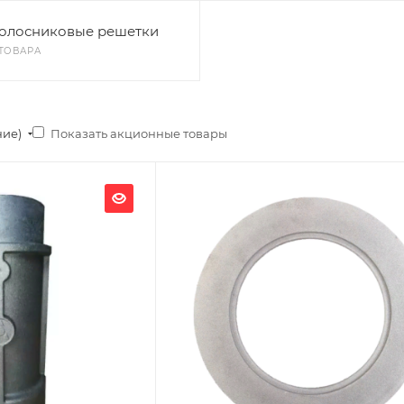
олосниковые решетки
 ТОВАРА
Показать акционные товары
ние)
Ширина, мм
180
Глубина, мм
180
Высота, мм
10