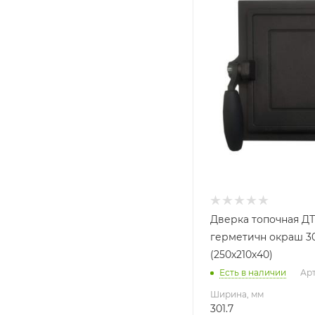
Глубина, мм
124
Высота, мм
250
Дверка топочная ДТ
герметичн окраш 301
(250х210х40)
Есть в наличии
Арт
Ширина, мм
301.7