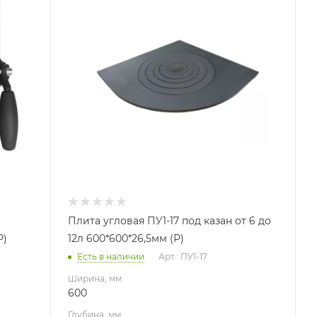
Глубина, мм
26.5
Высота, мм
600
Плита угловая ПУ1-17 под казан от 6 до
Р)
12л 600*600*26,5мм (Р)
Есть в наличии
Арт.: ПУ1-17
Ширина, мм
600
Глубина, мм