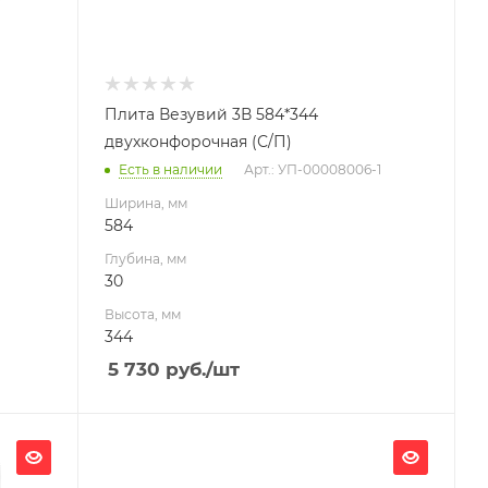
Плита Везувий 3В 584*344
двухконфорочная (С/П)
Есть в наличии
Арт.: УП-00008006-1
Ширина, мм
584
Глубина, мм
30
Высота, мм
344
5 730
руб.
/шт
Ширина, мм
600