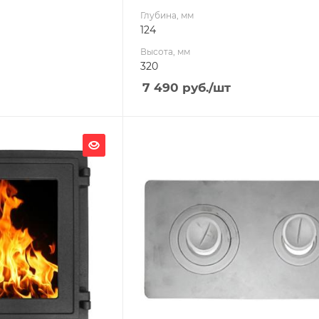
Глубина, мм
124
Высота, мм
320
7 490
руб.
/шт
Ширина, мм
760
Глубина, мм
22
Высота, мм
455