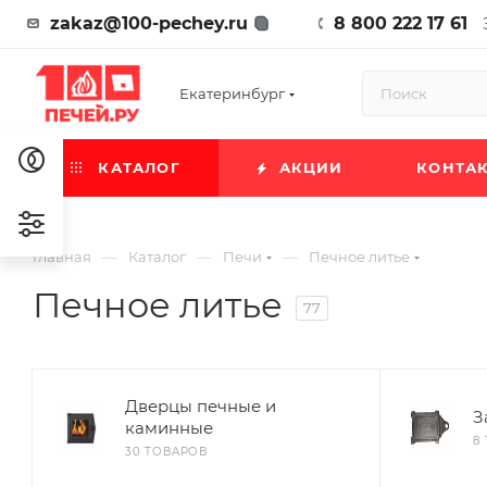
zakaz@100-pechey.ru
8 800 222 17 61
Екатеринбург
КАТАЛОГ
АКЦИИ
КОНТА
—
—
—
Главная
Каталог
Печи
Печное литье
Печное литье
77
Дверцы печные и
З
каминные
8
30 ТОВАРОВ