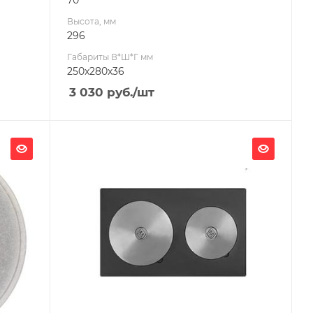
Высота, мм
296
Габариты В*Ш*Г мм
250x280x36
3 030
руб.
/шт
Ширина, мм
584
Глубина, мм
30
Высота, мм
344