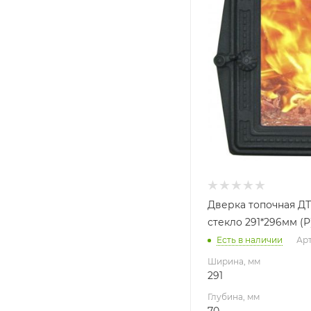
70
Высота, мм
296
Габариты В*Ш*Г мм
250x280x36
Дверка топочная ДТ
стекло 291*296мм (Р
Есть в наличии
Арт
Ширина, мм
291
Глубина, мм
70