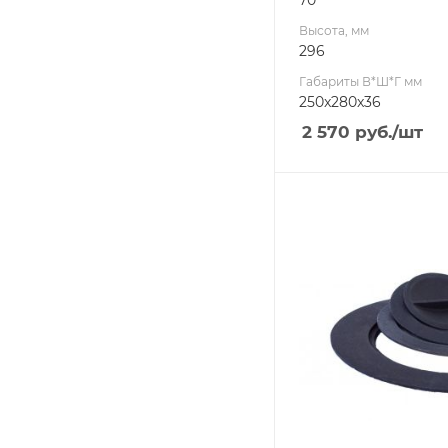
Высота, мм
296
Габариты В*Ш*Г мм
250x280x36
2 570
руб.
/шт
Ширина, мм
240
Глубина, мм
240
Высота, мм
10