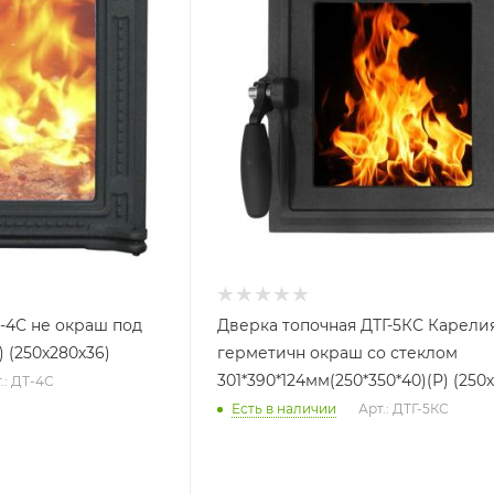
-4С не окраш под
Дверка топочная ДТГ-5КС Карели
) (250х280х36)
герметичн окраш со стеклом
301*390*124мм(250*350*40)(Р) (250
.: ДТ-4С
Есть в наличии
Арт.: ДТГ-5КС