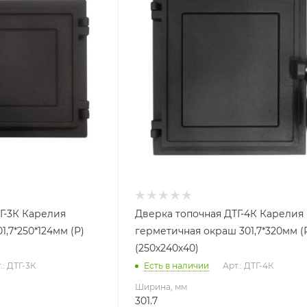
Глубина, мм
124
Высота, мм
320
Г-3К Карелия
Дверка топочная ДТГ-4К Карелия
,7*250*124мм (Р)
герметичная окраш 301,7*320мм (
(250х240х40)
.: ДТГ-3К
Есть в наличии
Арт.: ДТГ-4К
Ширина, мм
301.7