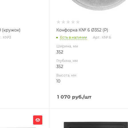
 (кружок)
Конфорка К№ 6 Ø352 (Р)
.: К№3
Есть в наличии
Арт.: К№ 6
Ширина, мм
352
Глубина, мм
352
Высота, мм
10
1 070
руб.
/шт
Ширина, мм
301.7