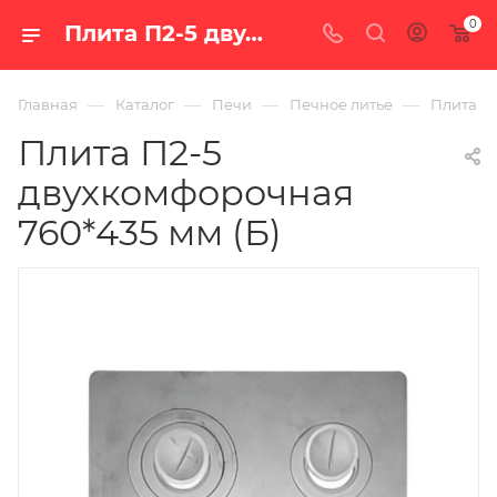
0
Плита П2-5 двухкомфорочная 760*435 мм (Б) — цена в Екатеринбурге, купить в интернет-магазине «100 печей.ру»
—
—
—
—
Главная
Каталог
Печи
Печное литье
Плита П2
Плита П2-5
двухкомфорочная
760*435 мм (Б)