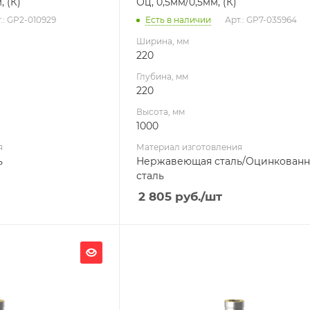
, (К)
Оц, 0,5мм/0,5мм, (К)
.: GP2-010929
Есть в наличии
Арт.: GP7-035964
Ширина, мм
220
Глубина, мм
220
Высота, мм
1000
я
Материал изготовления
ь
Нержавеющая сталь/Оцинкованн
сталь
2 805
руб.
/шт
Ширина, мм
200
Глубина, мм
200