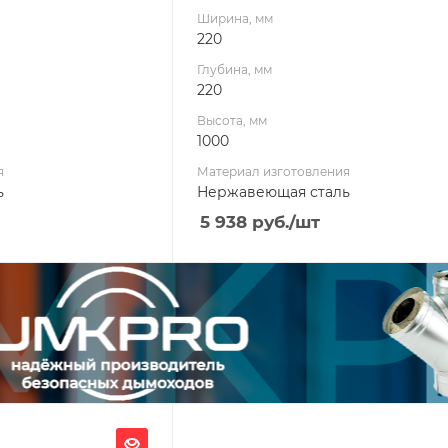
Ширина, мм
220
Глубина, мм
220
Высота, мм
1000
я
Материал изготовления
ь
Нержавеющая сталь
5 938
руб.
/шт
Ширина, мм