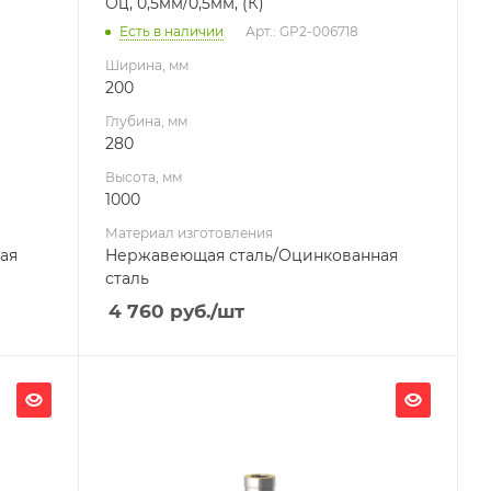
Оц, 0,5мм/0,5мм, (К)
Есть в наличии
Арт.: GP2-006718
Ширина, мм
200
Глубина, мм
280
Высота, мм
1000
Материал изготовления
ая
Нержавеющая сталь/Оцинкованная
сталь
4 760
руб.
/шт
Ширина, мм
200
Глубина, мм
200