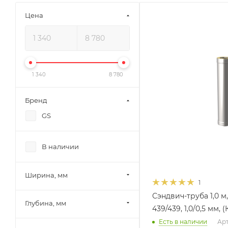
Цена
Ширина, мм
200
Глубина, мм
200
Высота, мм
1 340
8 780
1000
Материал изготовлени
Бренд
Нержавеющая стал
GS
Производитель
УМК
В наличии
Ширина, мм
1
Сэндвич-труба 1,0 м, 
Глубина, мм
439/439, 1,0/0,5 мм, (
Есть в наличии
Арт