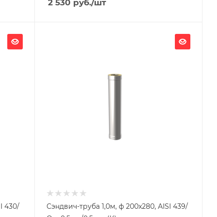
2 530
руб.
/шт
Ширина, мм
200
Глубина, мм
280
Высота, мм
1000
Материал изготовления
Нержавеющая сталь/
Оцинкованная сталь
Производитель
УМК
I 430/
Сэндвич-труба 1,0м, ф 200х280, AISI 439/