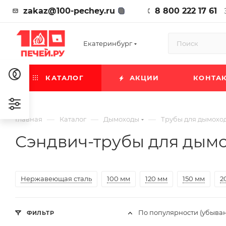
zakaz@100-pechey.ru
8 800 222 17 61
Екатеринбург
КАТАЛОГ
АКЦИИ
КОНТА
—
—
—
Главная
Каталог
Дымоходы
Трубы для дымохо
Сэндвич-трубы для дым
Нержавеющая сталь
100 мм
120 мм
150 мм
2
По популярности (убыва
ФИЛЬТР