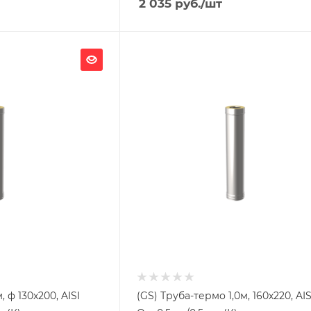
2 035
руб.
/шт
Ширина, мм
220
Глубина, мм
220
Высота, мм
1000
я
Материал изготовления
ь
Нержавеющая сталь/
Оцинкованная сталь
Производитель
Гефест-Сталь
 ф 130х200, AISI
(GS) Труба-термо 1,0м, 160х220, AIS