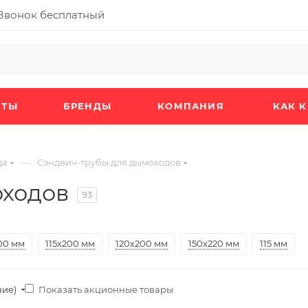
Звонок бесплатный
КТЫ
БРЕНДЫ
КОМПАНИЯ
КАК 
—
да
Сэндвич-трубы для дымоходов
оходов
93
00 мм
115х200 мм
120х200 мм
150х220 мм
115 мм
Показать акционные товары
ние)