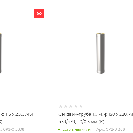
Ширина, мм
220
Глубина, мм
220
Высота, мм
1000
я
Материал изготовления
ь
Нержавеющая сталь
Производитель
УМК
ф 115 х 200, AISI
Сэндвич-труба 1,0 м, ф 150 х 220, AI
К)
439/439, 1,0/0,5 мм (К)
.: GP2-013898
Есть в наличии
Арт.: GP2-013881