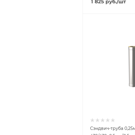
1 825
руб.
/шт
Ширина, мм
200
Глубина, мм
200
Высота, мм
250
Материал изготовлени
Нержавеющая стал
Производитель
УМК
Сэндвич-труба 0,25м,