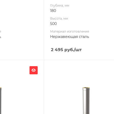
Глубина, мм
180
Высота, мм
500
я
Материал изготовления
ь
Нержавеющая сталь
2 495
руб.
/шт
Ширина, мм
200
Глубина, мм
200
Высота, мм
250
я
Материал изготовления
ь
Нержавеющая сталь