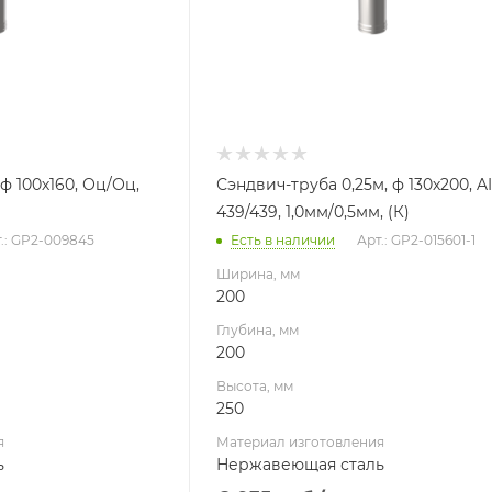
Производитель
УМК
 ф 100х160, Оц/Оц,
Сэндвич-труба 0,25м, ф 130х200, AI
439/439, 1,0мм/0,5мм, (К)
.: GP2-009845
Есть в наличии
Арт.: GP2-015601-1
Ширина, мм
200
Глубина, мм
200
Высота, мм
250
я
Материал изготовления
ь
Нержавеющая сталь