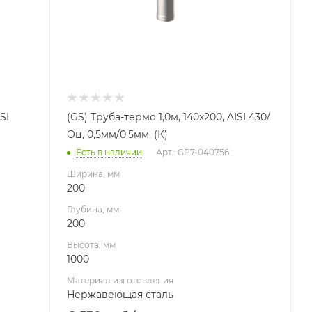
Производитель
Гефест-Сталь
SI
(GS) Труба-термо 1,0м, 140х200, AISI 430/
Оц, 0,5мм/0,5мм, (К)
Есть в наличии
Арт.: GP7-040756
Ширина, мм
200
Глубина, мм
200
Высота, мм
1000
Материал изготовления
Нержавеющая сталь