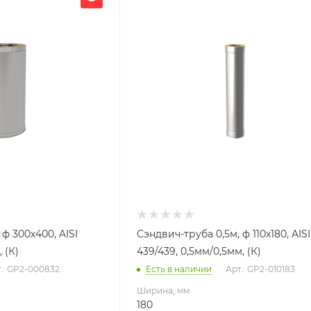
180
Глубина, мм
180
Высота, мм
500
я
Материал изготовления
ь
Нержавеющая сталь
Производитель
УМК
 ф 300х400, AISI
Сэндвич-труба 0,5м, ф 110х180, AISI
 (К)
439/439, 0,5мм/0,5мм, (К)
.: GP2-000832
Есть в наличии
Арт.: GP2-010183
Ширина, мм
180