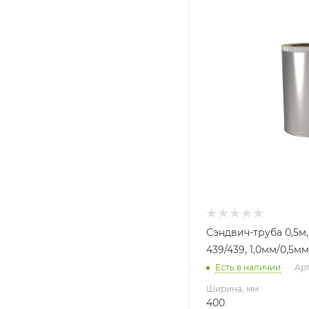
400
Глубина, мм
400
Высота, мм
500
Материал изготовлени
Нержавеющая стал
Производитель
УМК
Сэндвич-труба 0,5м,
439/439, 1,0мм/0,5мм,
Есть в наличии
Арт
Ширина, мм
400