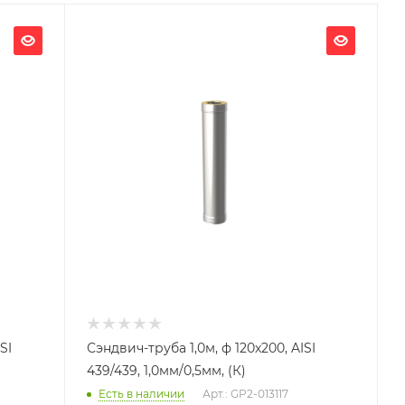
Ширина, мм
200
Глубина, мм
200
Высота, мм
1000
Материал изготовления
Нержавеющая сталь
Производитель
УМК
SI
Сэндвич-труба 1,0м, ф 120х200, AISI
439/439, 1,0мм/0,5мм, (К)
Есть в наличии
Арт.: GP2-013117