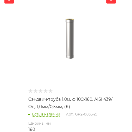
160
Глубина, мм
160
Высота, мм
1000
Материал изготовления
Нержавеющая сталь/
Оцинкованная сталь
Производитель
УМК
Сэндвич-труба 1,0м, ф 100х160, AISI 439/
Оц, 1,0мм/0,5мм, (К)
Есть в наличии
Арт.: GP2-003549
Ширина, мм
160