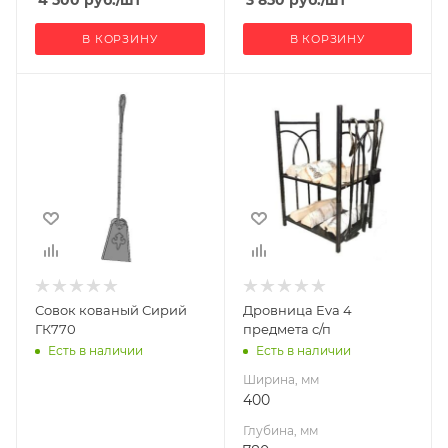
4 500
руб.
/шт
3 850
руб.
/шт
В КОРЗИНУ
В КОРЗИНУ
Ширина, мм
400
Глубина, мм
780
Высота, мм
500
Габариты В*Ш*Г мм
500x400x780
Совок кованый Сирий
Дровница Eva 4
ГК770
предмета с/п
Есть в наличии
Есть в наличии
Ширина, мм
400
Глубина, мм