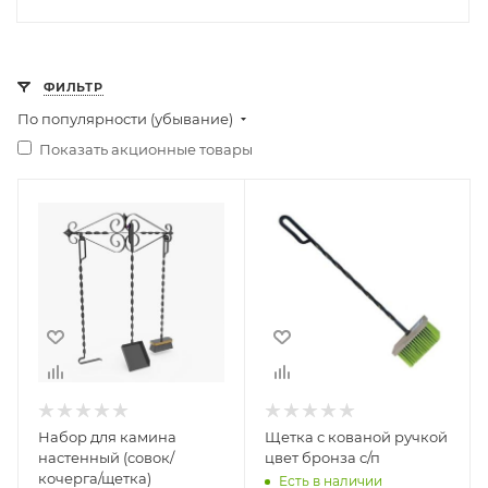
ФИЛЬТР
По популярности (убывание)
Показать акционные товары
Ширина, мм
Ширина, мм
1
150
Глубина, мм
Высота, мм
1
680
Высота, мм
1
Набор для камина
Щетка с кованой ручкой
настенный (совок/
цвет бронза с/п
кочерга/щетка)
Есть в наличии