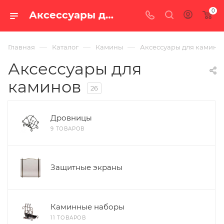
0
Аксессуары для каминов — купить в Екатеринбурге, цены в интернет-магазине «100 печей.ру»
—
—
—
Главная
Каталог
Камины
Аксессуары для камино
Аксессуары для
каминов
26
Дровницы
9 ТОВАРОВ
Защитные экраны
Каминные наборы
11 ТОВАРОВ