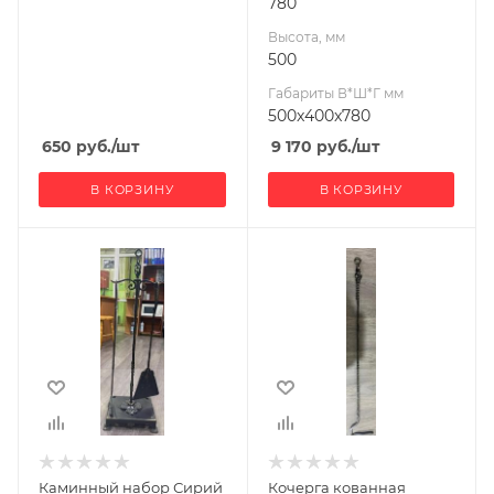
780
Высота, мм
500
Габариты В*Ш*Г мм
500x400x780
650
руб.
/шт
9 170
руб.
/шт
В КОРЗИНУ
В КОРЗИНУ
Ширина, мм
Ширина, мм
250
150
Глубина, мм
Глубина, мм
220
10
Высота, мм
Высота, мм
880
1000
Материал
Материал
изготовления
изготовления
Сталь
Сталь
Каминный набор Сирий
Кочерга кованная