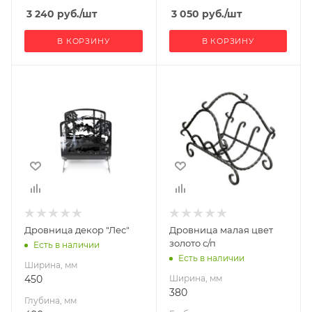
3 240
руб.
/шт
3 050
руб.
/шт
В КОРЗИНУ
В КОРЗИНУ
Ширина, мм
Ширина, мм
450
380
Глубина, мм
Глубина, мм
400
480
Высота, мм
Высота, мм
516
580
Материал
изготовления
Сталь
Дровница декор "Лес"
Дровница малая цвет
золото с/п
Есть в наличии
Есть в наличии
Ширина, мм
450
Ширина, мм
380
Глубина, мм