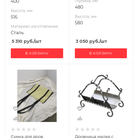
400
Глубина, мм
480
Высота, мм
516
Высота, мм
580
Материал изготовления
Сталь
5 310
руб.
/шт
3 050
руб.
/шт
В КОРЗИНУ
В КОРЗИНУ
Ширина, мм
Ширина, мм
360
370
Глубина, мм
Глубина, мм
460
380
Высота, мм
Высота, мм
250
460
Габариты В*Ш*Г мм
250x360x460
Сумка для дров
Дровница малая с