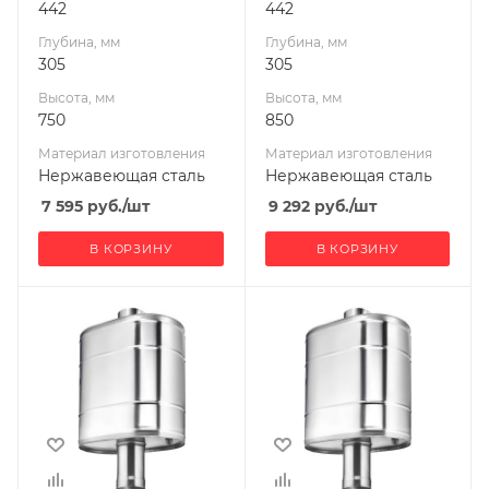
442
442
Глубина, мм
Глубина, мм
305
305
Высота, мм
Высота, мм
750
850
Материал изготовления
Материал изготовления
Нержавеющая сталь
Нержавеющая сталь
7 595
руб.
/шт
9 292
руб.
/шт
В КОРЗИНУ
В КОРЗИНУ
Ширина, мм
Ширина, мм
442
442
Глубина, мм
Глубина, мм
305
305
Высота, мм
Высота, мм
690
950
Материал
Материал