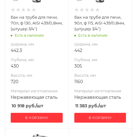
изготовления
изготовления
Нержавеющая
Нержавеющая
Бак на трубе для печи,
Бак на трубе для печи,
сталь
сталь
70л, ф 130, AISI 439/0,8мм,
90л, ф 115, AISI 439/0,8мм,
Диаметр дымохода,
Диаметр дымохода,
(штуцер 3/4")
(штуцер 3/4")
мм
мм
Есть в наличии
Есть в наличии
130
115
Ширина, мм
Ширина, мм
442.3
442
Глубина, мм
Глубина, мм
430
305
Высота, мм
Высота, мм
720
1160
Материал изготовления
Материал изготовления
Нержавеющая сталь
Нержавеющая сталь
10 918
руб.
/шт
11 383
руб.
/шт
В КОРЗИНУ
В КОРЗИНУ
Ширина, мм
Ширина, мм