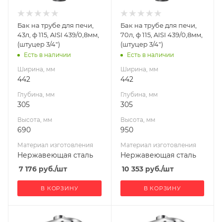
изготовления
изготовления
Нержавеющая
Нержавеющая
Бак на трубе для печи,
Бак на трубе для печи,
сталь
сталь
43л, ф 115, AISI 439/0,8мм,
70л, ф 115, AISI 439/0,8мм,
Диаметр дымохода,
Диаметр дымохода,
(штуцер 3/4")
(штуцер 3/4")
мм
мм
Есть в наличии
Есть в наличии
115
115
Ширина, мм
Ширина, мм
Производитель
442
442
УМК
Глубина, мм
Глубина, мм
305
305
Высота, мм
Высота, мм
690
950
Материал изготовления
Материал изготовления
Нержавеющая сталь
Нержавеющая сталь
7 176
руб.
/шт
10 353
руб.
/шт
В КОРЗИНУ
В КОРЗИНУ
Ширина, мм
Ширина, мм