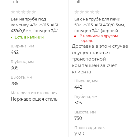
Материал
Производитель
УМК
изготовления
Нержавеющая
Бак на трубе под
Бак на трубе для печи,
сталь
каменку, 43л, ф 115, AISI
50л, ф 115, AISI 430/0,5мм,
Диаметр дымохода,
439/0,8мм, (штуцер 3/4")
(штуцер 3/4")(черный
мм
В наличии в другом 
1000)
Есть в наличии
городе
115
Доставка в этом случае
Ширина, мм
442
осуществляется
транспортной
Глубина, мм
компанией за счет
305
клиента
Высота, мм
Ширина, мм
785
442
Материал изготовления
Глубина, мм
Нержавеющая сталь
305
Высота, мм
750
Производитель
УМК