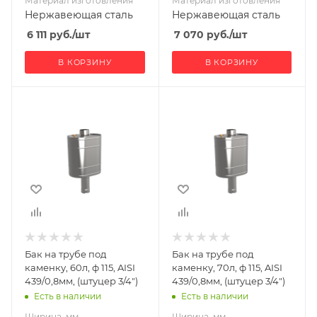
Материал изготовления
Материал изготовления
Нержавеющая сталь
Нержавеющая сталь
6 111
руб.
/шт
7 070
руб.
/шт
В КОРЗИНУ
В КОРЗИНУ
Ширина, мм
Ширина, мм
442
442
Глубина, мм
Глубина, мм
305
305
Высота, мм
Высота, мм
955
1040
Материал
Материал
изготовления
изготовления
Нержавеющая
Нержавеющая
Бак на трубе под
Бак на трубе под
сталь
сталь
каменку, 60л, ф 115, AISI
каменку, 70л, ф 115, AISI
Диаметр дымохода,
Диаметр дымохода,
439/0,8мм, (штуцер 3/4")
439/0,8мм, (штуцер 3/4")
мм
мм
Есть в наличии
Есть в наличии
115
115
Ширина, мм
Ширина, мм