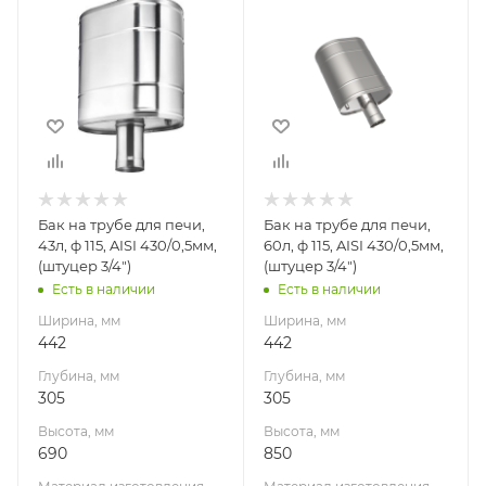
442
442
Глубина, мм
Глубина, мм
305
305
Высота, мм
Высота, мм
690
850
Материал
Материал
изготовления
изготовления
Нержавеющая
Нержавеющая
Бак на трубе для печи,
Бак на трубе для печи,
сталь
сталь
43л, ф 115, AISI 430/0,5мм,
60л, ф 115, AISI 430/0,5мм,
Диаметр дымохода,
Диаметр дымохода,
(штуцер 3/4")
(штуцер 3/4")
мм
мм
Есть в наличии
Есть в наличии
115
115
Ширина, мм
Ширина, мм
Производитель
442
442
УМК
Глубина, мм
Глубина, мм
305
305
Высота, мм
Высота, мм
690
850