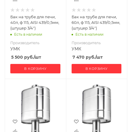
Бак на трубе для печи,
Бак на трубе для печи,
40л, ф 115, AISI 439/0,5мм,
60л, ф 115, AISI 439/0,5мм,
(штуцер 3/4")
(штуцер 3/4")
Есть в наличии
Есть в наличии
Производитель
Производитель
УМК
УМК
5 500
руб.
/шт
7 470
руб.
/шт
В КОРЗИНУ
В КОРЗИНУ
Ширина, мм
Ширина, мм
442.3
442
Глубина, мм
Глубина, мм
430
305
Высота, мм
Высота, мм
720
1160
Материал
Материал