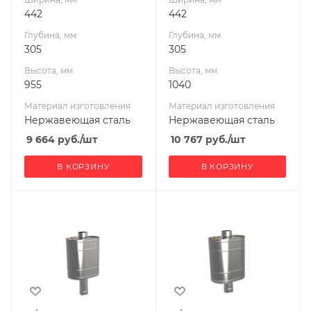
442
442
Глубина, мм
Глубина, мм
305
305
Высота, мм
Высота, мм
955
1040
Материал изготовления
Материал изготовления
Нержавеющая сталь
Нержавеющая сталь
9 664
руб.
/шт
10 767
руб.
/шт
В КОРЗИНУ
В КОРЗИНУ
Ширина, мм
Ширина, мм
442
442
Глубина, мм
Глубина, мм
305
305
Высота, мм
Высота, мм
785
750