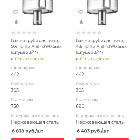
Высота, мм
Высота, мм
750
690
Материал
Материал
изготовления
изготовления
Нержавеющая
Нержавеющая
Бак на трубе для печи,
Бак на трубе для печи,
сталь
сталь
50л, ф 115, AISI 439/0,5мм,
43л, ф 115, AISI 439/0,5мм,
Диаметр дымохода,
Диаметр дымохода,
(штуцер 3/4")
(штуцер 3/4")
мм
мм
Есть в наличии
Есть в наличии
115
115
Ширина, мм
Ширина, мм
Производитель
Производитель
442
442
УМК
УМК
Глубина, мм
Глубина, мм
305
305
Высота, мм
Высота, мм
750
690
Материал изготовления
Материал изготовления
Нержавеющая сталь
Нержавеющая сталь
6 838
руб.
/шт
6 403
руб.
/шт