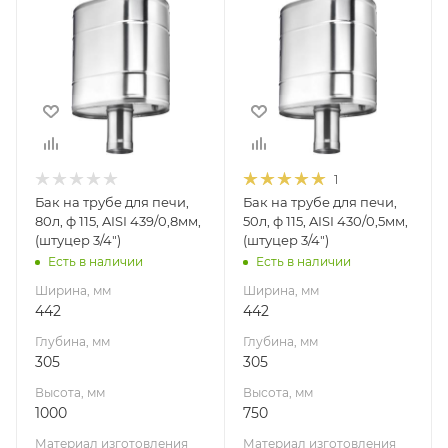
442
442
Глубина, мм
Глубина, мм
305
305
Высота, мм
Высота, мм
1000
750
Материал
Материал
изготовления
изготовления
1
Нержавеющая
Нержавеющая
Бак на трубе для печи,
Бак на трубе для печи,
сталь
сталь
80л, ф 115, AISI 439/0,8мм,
50л, ф 115, AISI 430/0,5мм,
Диаметр дымохода,
Диаметр дымохода,
(штуцер 3/4")
(штуцер 3/4")
мм
мм
Есть в наличии
Есть в наличии
115
115
Ширина, мм
Ширина, мм
Производитель
442
442
УМК
Глубина, мм
Глубина, мм
305
305
Высота, мм
Высота, мм
1000
750
Материал изготовления
Материал изготовления