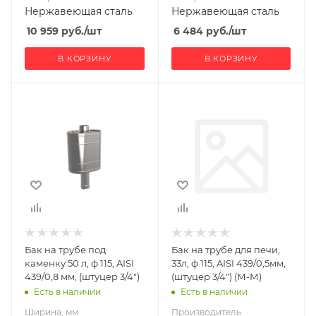
Нержавеющая сталь
Нержавеющая сталь
10 959
руб.
/шт
6 484
руб.
/шт
В КОРЗИНУ
В КОРЗИНУ
Ширина, мм
Производитель
442
УМК
Глубина, мм
305
Высота, мм
855
Материал
изготовления
Нержавеющая
Бак на трубе под
Бак на трубе для печи,
сталь
каменку 50 л, ф 115, AISI
33л, ф 115, AISI 439/0,5мм,
Диаметр дымохода,
439/0,8 мм, (штуцер 3/4")
(штуцер 3/4") (М-М)
мм
Есть в наличии
Есть в наличии
115
Ширина, мм
Производитель