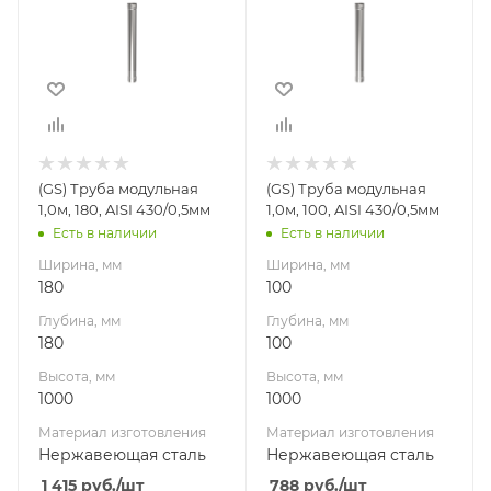
Глубина, мм
Глубина, мм
180
100
Высота, мм
Высота, мм
1000
1000
Материал
Материал
изготовления
изготовления
Нержавеющая
Нержавеющая
(GS) Труба модульная
(GS) Труба модульная
сталь
сталь
1,0м, 180, AISI 430/0,5мм
1,0м, 100, AISI 430/0,5мм
Производитель
Производитель
Есть в наличии
Есть в наличии
Гефест-Сталь
Гефест-Сталь
Ширина, мм
Ширина, мм
180
100
Глубина, мм
Глубина, мм
180
100
Высота, мм
Высота, мм
1000
1000
Материал изготовления
Материал изготовления
Нержавеющая сталь
Нержавеющая сталь
1 415
руб.
/шт
788
руб.
/шт