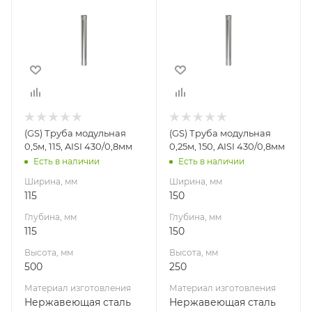
115
150
Глубина, мм
Глубина, мм
115
150
Высота, мм
Высота, мм
500
250
Материал
Материал
изготовления
изготовления
Нержавеющая
Нержавеющая
(GS) Труба модульная
(GS) Труба модульная
сталь
сталь
0,5м, 115, AISI 430/0,8мм
0,25м, 150, AISI 430/0,8мм
Производитель
Производитель
Есть в наличии
Есть в наличии
Гефест-Сталь
Гефест-Сталь
Ширина, мм
Ширина, мм
115
150
Глубина, мм
Глубина, мм
115
150
Высота, мм
Высота, мм
500
250
Материал изготовления
Материал изготовления
Нержавеющая сталь
Нержавеющая сталь