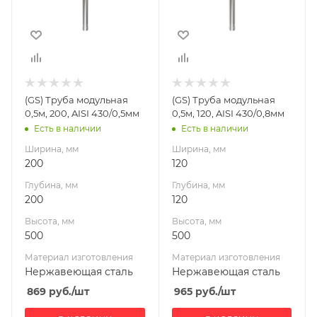
200
120
Высота, мм
Высота, мм
500
500
Материал
Материал
изготовления
изготовления
Нержавеющая
Нержавеющая
(GS) Труба модульная
(GS) Труба модульная
сталь
сталь
0,5м, 200, AISI 430/0,5мм
0,5м, 120, AISI 430/0,8мм
Производитель
Производитель
Есть в наличии
Есть в наличии
Гефест-Сталь
Гефест-Сталь
Ширина, мм
Ширина, мм
200
120
Глубина, мм
Глубина, мм
200
120
Высота, мм
Высота, мм
500
500
Материал изготовления
Материал изготовления
Нержавеющая сталь
Нержавеющая сталь
869
руб.
/шт
965
руб.
/шт