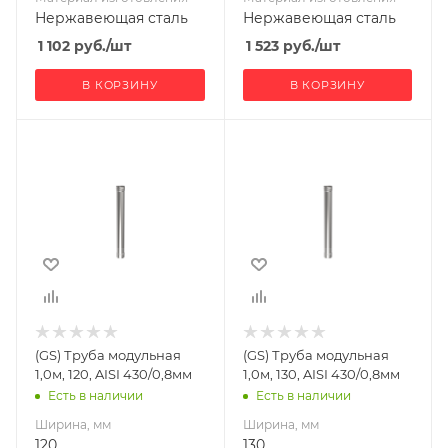
Нержавеющая сталь
Нержавеющая сталь
1 102
руб.
/шт
1 523
руб.
/шт
В КОРЗИНУ
В КОРЗИНУ
Ширина, мм
Ширина, мм
120
130
Глубина, мм
Глубина, мм
120
130
Высота, мм
Высота, мм
1000
1000
Материал
Материал
изготовления
изготовления
Нержавеющая
Нержавеющая
(GS) Труба модульная
(GS) Труба модульная
сталь
сталь
1,0м, 120, AISI 430/0,8мм
1,0м, 130, AISI 430/0,8мм
Производитель
Производитель
Есть в наличии
Есть в наличии
Гефест-Сталь
Гефест-Сталь
Ширина, мм
Ширина, мм
120
130