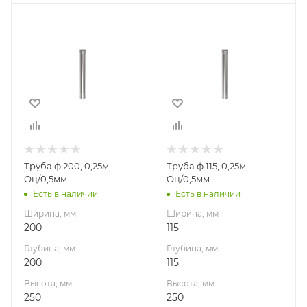
Ширина, мм
Ширина, мм
200
115
Глубина, мм
Глубина, мм
200
115
Высота, мм
Высота, мм
250
250
Материал
Материал
изготовления
изготовления
Оцинкованная
Оцинкованная
Труба ф 200, 0,25м,
Труба ф 115, 0,25м,
сталь
сталь
Оц/0,5мм
Оц/0,5мм
Диаметр дымохода,
Диаметр дымохода,
Есть в наличии
Есть в наличии
мм
мм
Ширина, мм
Ширина, мм
200
115
200
115
Производитель
Производитель
Глубина, мм
Глубина, мм
УМК
УМК
200
115
Габариты В*Ш*Г мм
Габариты В*Ш*Г мм
Высота, мм
Высота, мм
250x200x200
250x115x115
250
250