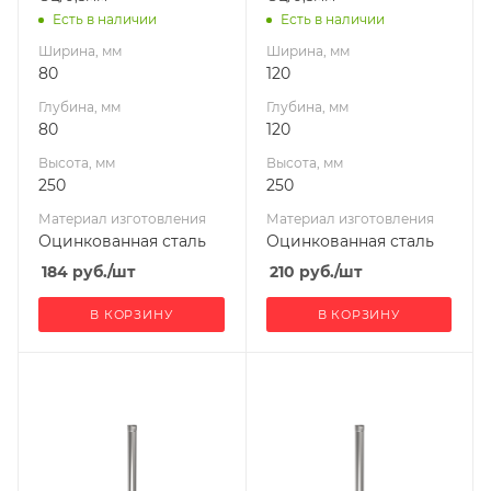
Диаметр дымохода,
Диаметр дымохода,
Есть в наличии
Есть в наличии
мм
мм
Ширина, мм
Ширина, мм
80
120
80
120
Габариты В*Ш*Г мм
Производитель
Глубина, мм
Глубина, мм
250x 80x 80
УМК
80
120
Габариты В*Ш*Г мм
Высота, мм
Высота, мм
250x120x120
250
250
Материал изготовления
Материал изготовления
Оцинкованная сталь
Оцинкованная сталь
184
руб.
/шт
210
руб.
/шт
В КОРЗИНУ
В КОРЗИНУ
Ширина, мм
Ширина, мм
80
140
Глубина, мм
Глубина, мм
80
140