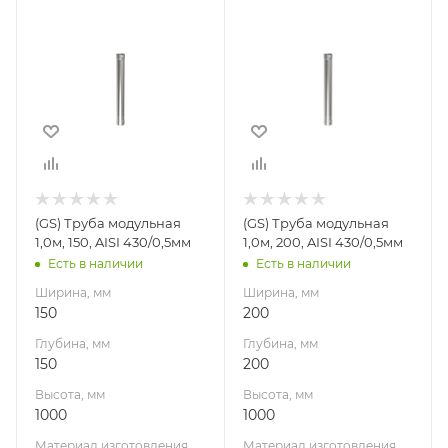
Ширина, мм
Ширина, мм
150
200
Глубина, мм
Глубина, мм
150
200
Высота, мм
Высота, мм
1000
1000
Материал
Материал
изготовления
изготовления
Нержавеющая
Нержавеющая
(GS) Труба модульная
(GS) Труба модульная
сталь
сталь
1,0м, 150, AISI 430/0,5мм
1,0м, 200, AISI 430/0,5мм
Производитель
Производитель
Есть в наличии
Есть в наличии
Гефест-Сталь
Гефест-Сталь
Ширина, мм
Ширина, мм
150
200
Глубина, мм
Глубина, мм
150
200
Высота, мм
Высота, мм
1000
1000
Материал изготовления
Материал изготовления