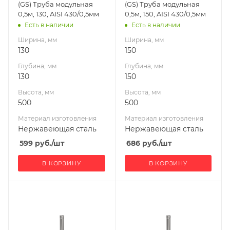
(GS) Труба модульная
(GS) Труба модульная
сталь
сталь
0,5м, 130, AISI 430/0,5мм
0,5м, 150, AISI 430/0,5мм
Производитель
Производитель
Есть в наличии
Есть в наличии
Гефест-Сталь
Гефест-Сталь
Ширина, мм
Ширина, мм
130
150
Глубина, мм
Глубина, мм
130
150
Высота, мм
Высота, мм
500
500
Материал изготовления
Материал изготовления
Нержавеющая сталь
Нержавеющая сталь
599
руб.
/шт
686
руб.
/шт
В КОРЗИНУ
В КОРЗИНУ
Ширина, мм
Ширина, мм
200
120
Глубина, мм
Глубина, мм