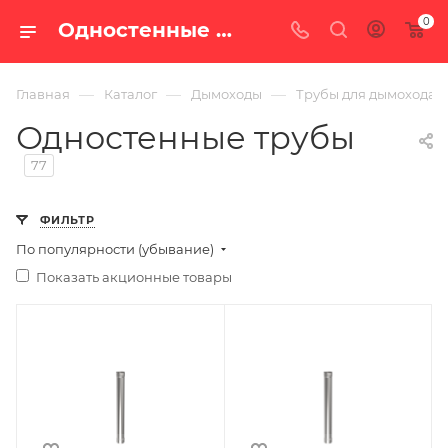
0
Одностенные трубы — купить по цене от 160 руб. с доставкой по России в интернет-магазине «100 печей.ру»
—
—
—
Главная
Каталог
Дымоходы
Трубы для дымохода
Одностенные трубы
77
ФИЛЬТР
По популярности (убывание)
Показать акционные товары
Ширина, мм
Ширина, мм
280
115
Глубина, мм
Глубина, мм
280
115
Высота, мм
Высота, мм