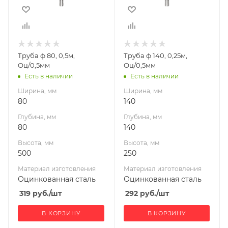
Высота, мм
Высота, мм
500
250
Материал
Материал
изготовления
изготовления
Оцинкованная
Оцинкованная
Труба ф 80, 0,5м,
Труба ф 140, 0,25м,
сталь
сталь
Оц/0,5мм
Оц/0,5мм
Габариты В*Ш*Г мм
Диаметр дымохода,
Есть в наличии
Есть в наличии
500x 80x 80
мм
Ширина, мм
Ширина, мм
140
80
140
Производитель
Глубина, мм
Глубина, мм
УМК
80
140
Габариты В*Ш*Г мм
Высота, мм
Высота, мм
250x140x140
500
250
Материал изготовления
Материал изготовления
Оцинкованная сталь
Оцинкованная сталь
319
руб.
/шт
292
руб.
/шт
В КОРЗИНУ
В КОРЗИНУ