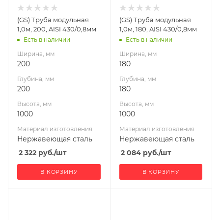
изготовления
изготовления
Нержавеющая
Нержавеющая
(GS) Труба модульная
(GS) Труба модульная
сталь
сталь
1,0м, 200, AISI 430/0,8мм
1,0м, 180, AISI 430/0,8мм
Производитель
Производитель
Есть в наличии
Есть в наличии
Гефест-Сталь
Гефест-Сталь
Ширина, мм
Ширина, мм
200
180
Глубина, мм
Глубина, мм
200
180
Высота, мм
Высота, мм
1000
1000
Материал изготовления
Материал изготовления
Нержавеющая сталь
Нержавеющая сталь
2 322
руб.
/шт
2 084
руб.
/шт
В КОРЗИНУ
В КОРЗИНУ
Ширина, мм
Ширина, мм
180
100