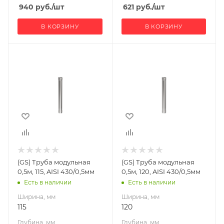
940
руб.
/шт
621
руб.
/шт
В КОРЗИНУ
В КОРЗИНУ
Ширина, мм
Ширина, мм
115
120
Глубина, мм
Глубина, мм
115
120
Высота, мм
Высота, мм
500
500
Материал
Материал
изготовления
изготовления
Нержавеющая
Нержавеющая
(GS) Труба модульная
(GS) Труба модульная
сталь
сталь
0,5м, 115, AISI 430/0,5мм
0,5м, 120, AISI 430/0,5мм
Производитель
Производитель
Есть в наличии
Есть в наличии
Гефест-Сталь
Гефест-Сталь
Ширина, мм
Ширина, мм
115
120
Глубина, мм
Глубина, мм