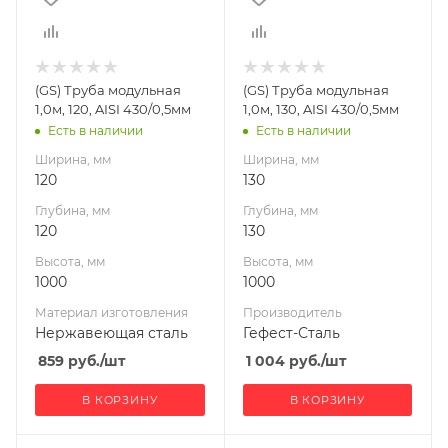
1000
1000
Материал
Производитель
Гефест-Сталь
изготовления
Нержавеющая
(GS) Труба модульная
(GS) Труба модульная
сталь
1,0м, 120, AISI 430/0,5мм
1,0м, 130, AISI 430/0,5мм
Производитель
Есть в наличии
Есть в наличии
Гефест-Сталь
Ширина, мм
Ширина, мм
120
130
Глубина, мм
Глубина, мм
120
130
Высота, мм
Высота, мм
1000
1000
Материал изготовления
Производитель
Нержавеющая сталь
Гефест-Сталь
859
руб.
/шт
1 004
руб.
/шт
В КОРЗИНУ
В КОРЗИНУ