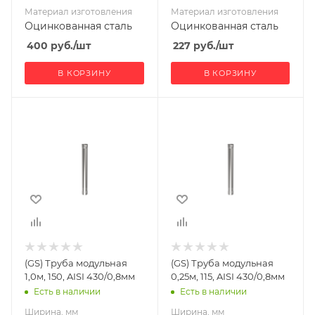
Материал изготовления
Материал изготовления
Оцинкованная сталь
Оцинкованная сталь
400
руб.
/шт
227
руб.
/шт
В КОРЗИНУ
В КОРЗИНУ
Ширина, мм
Ширина, мм
150
115
Глубина, мм
Глубина, мм
150
115
Высота, мм
Высота, мм
1000
250
Материал
Материал
изготовления
изготовления
Нержавеющая
Нержавеющая
(GS) Труба модульная
(GS) Труба модульная
сталь
сталь
1,0м, 150, AISI 430/0,8мм
0,25м, 115, AISI 430/0,8мм
Производитель
Производитель
Есть в наличии
Есть в наличии
Гефест-Сталь
Гефест-Сталь
Ширина, мм
Ширина, мм