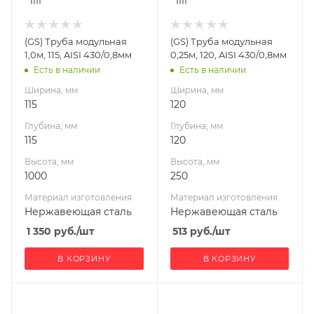
Материал
Материал
изготовления
изготовления
Нержавеющая
Нержавеющая
(GS) Труба модульная
(GS) Труба модульная
сталь
сталь
1,0м, 115, AISI 430/0,8мм
0,25м, 120, AISI 430/0,8мм
Производитель
Производитель
Есть в наличии
Есть в наличии
Гефест-Сталь
Гефест-Сталь
Ширина, мм
Ширина, мм
115
120
Глубина, мм
Глубина, мм
115
120
Высота, мм
Высота, мм
1000
250
Материал изготовления
Материал изготовления
Нержавеющая сталь
Нержавеющая сталь
1 350
руб.
/шт
513
руб.
/шт
В КОРЗИНУ
В КОРЗИНУ
Ширина, мм
Ширина, мм