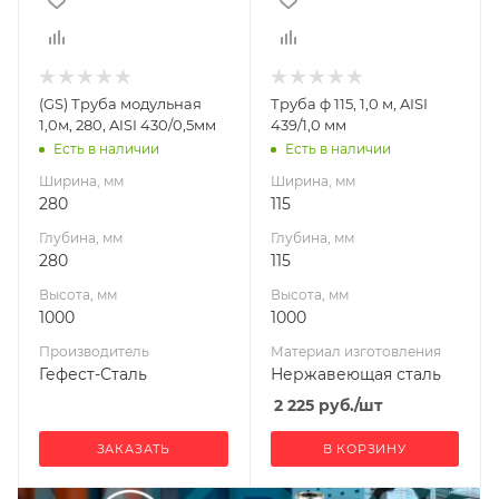
1000
1000
Производитель
Материал
Гефест-Сталь
изготовления
Нержавеющая
(GS) Труба модульная
Труба ф 115, 1,0 м, AISI
сталь
1,0м, 280, AISI 430/0,5мм
439/1,0 мм
Диаметр дымохода,
Есть в наличии
Есть в наличии
мм
Ширина, мм
Ширина, мм
115
280
115
Производитель
Глубина, мм
Глубина, мм
УМК
280
115
Высота, мм
Высота, мм
1000
1000
Производитель
Материал изготовления
Гефест-Сталь
Нержавеющая сталь
2 225
руб.
/шт
ЗАКАЗАТЬ
В КОРЗИНУ