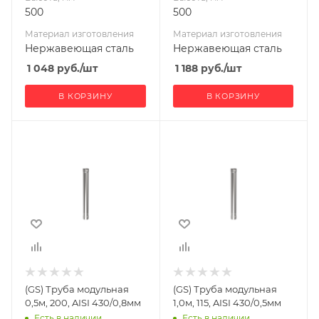
500
500
Материал изготовления
Материал изготовления
Нержавеющая сталь
Нержавеющая сталь
1 048
руб.
/шт
1 188
руб.
/шт
В КОРЗИНУ
В КОРЗИНУ
Ширина, мм
Ширина, мм
200
115
Глубина, мм
Глубина, мм
200
115
Высота, мм
Высота, мм
500
1000
Материал
Материал
изготовления
изготовления
Нержавеющая
Нержавеющая
(GS) Труба модульная
(GS) Труба модульная
сталь
сталь
0,5м, 200, AISI 430/0,8мм
1,0м, 115, AISI 430/0,5мм
Производитель
Производитель
Есть в наличии
Есть в наличии