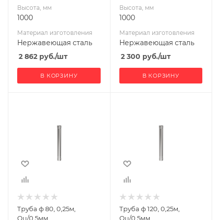
Высота, мм
Высота, мм
1000
1000
Материал изготовления
Материал изготовления
Нержавеющая сталь
Нержавеющая сталь
2 862
руб.
/шт
2 300
руб.
/шт
В КОРЗИНУ
В КОРЗИНУ
Ширина, мм
Ширина, мм
80
120
Глубина, мм
Глубина, мм
80
120
Высота, мм
Высота, мм
250
250
Материал
Материал
изготовления
изготовления
Оцинкованная
Оцинкованная
Труба ф 80, 0,25м,
Труба ф 120, 0,25м,
сталь
сталь
Оц/0,5мм
Оц/0,5мм