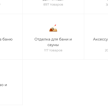
в
897 товаров
3
в баню
Отделка для бани и
Аксессу
сауны
117 товаров
2
во и
в