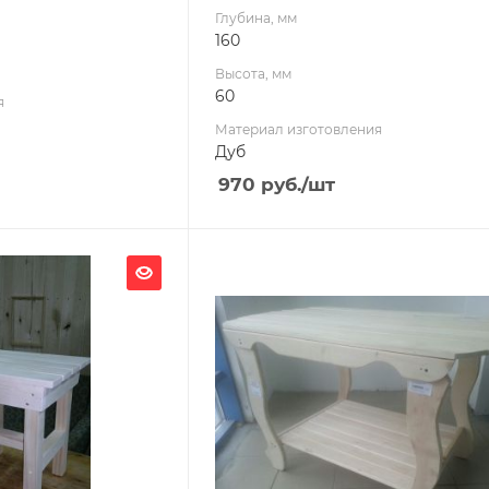
Глубина, мм
160
Высота, мм
60
я
Материал изготовления
Дуб
970
руб.
/шт
Ширина, мм
1180
Глубина, мм
630
Высота, мм
800
я
Материал изготовления
Липа