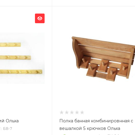
Ширина, мм
420
Глубина, мм
230
Высота, мм
180
Материал изготовления
Ольха
ий Ольха
Полка банная комбинировнная с
вешалкой 5 крючков Ольха
.: БВ-7