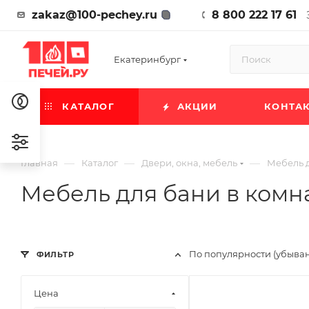
zakaz@100-pechey.ru
8 800 222 17 61
Екатеринбург
КАТАЛОГ
АКЦИИ
КОНТА
—
—
—
Главная
Каталог
Двери, окна, мебель
Мебель д
Мебель для бани в комн
По популярности (убыва
ФИЛЬТР
Цена
Ширина, мм