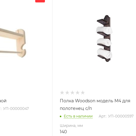
140
Глубина, мм
160
Высота, мм
60
я
Материал изготовления
Дуб
ной
Полка Woodson модель M4 для
полотенец с/п
.: УП-00000047
Есть в наличии
Арт.: УП-00000597
Ширина, мм
140