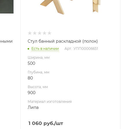
урными
Стул банный раскладной (полок)
Есть в наличии
Арт.: УПП00006651
Ширина, мм
500
Глубина, мм
80
Высота, мм
900
Материал изготовления
Липа
1 060
руб.
/шт