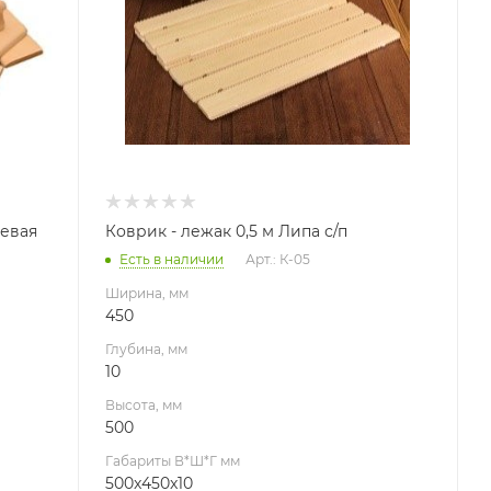
Габариты В*Ш*Г мм
500x450x10
невая
Коврик - лежак 0,5 м Липа с/п
Есть в наличии
Арт.: К-05
Ширина, мм
450
Глубина, мм
10
Высота, мм
500
Габариты В*Ш*Г мм
500x450x10