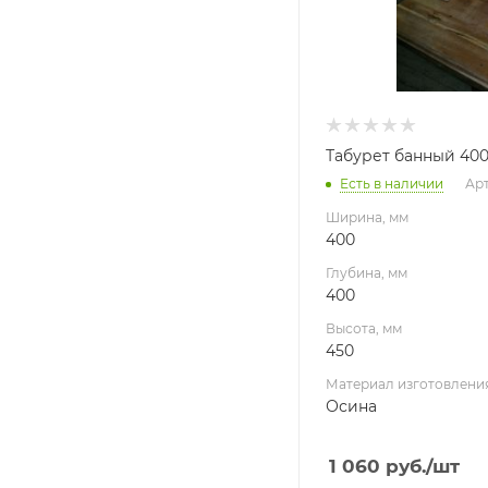
Табурет банный 400
Есть в наличии
Арт
Ширина, мм
400
Глубина, мм
400
Высота, мм
450
Материал изготовлени
Осина
1 060
руб.
/шт