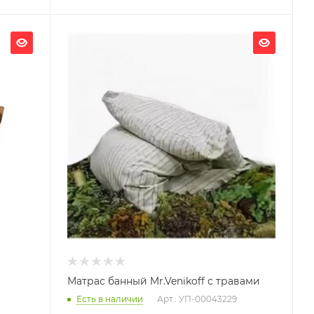
Матрас банный Mr.Venikoff с травами
Есть в наличии
Арт.: УП-00043229