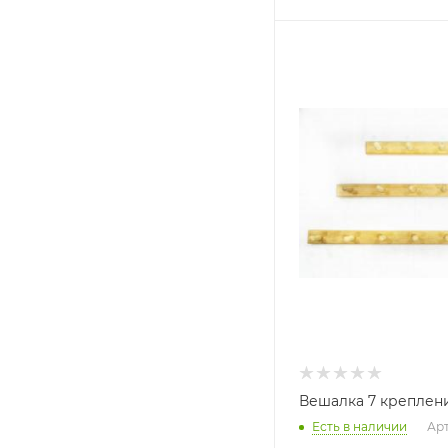
Ширина, мм
700
Глубина, мм
40
Высота, мм
60
Вешалка 7 креплен
Есть в наличии
Арт