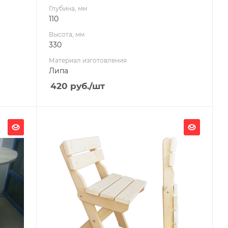
Глубина, мм
110
Высота, мм
330
Материал изготовления
Липа
420
руб.
/шт
Ширина, мм
500
Глубина, мм
80
Высота, мм
900
Материал изготовления
Липа