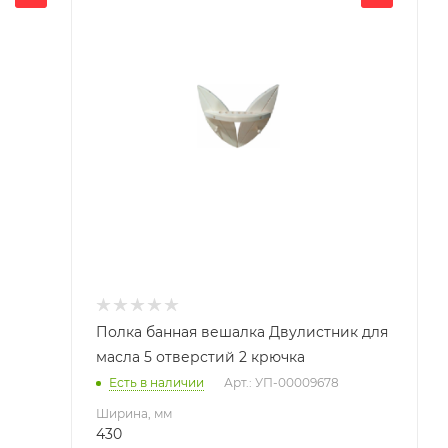
430
Глубина, мм
110
Высота, мм
330
Материал изготовления
Липа
Полка банная вешалка Двулистник для
масла 5 отверстий 2 крючка
Есть в наличии
Арт.: УП-00009678
Ширина, мм
430