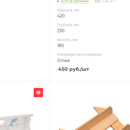
Есть в наличии
Арт.: ПК-5-1
Ширина, мм
420
Глубина, мм
230
Высота, мм
180
Материал изготовления
Ольха
450
руб.
/шт
Ширина, мм
550
Глубина, мм
120
Высота, мм
500