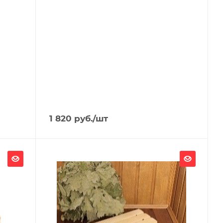
1 820
руб.
/шт
Ширина, мм
450
Глубина, мм
10
Высота, мм
500