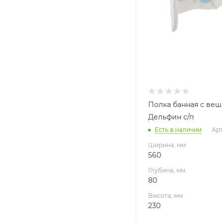
Полка банная с веш
Дельфин с/п
Есть в наличии
Арт
Ширина, мм
560
Глубина, мм
80
Высота, мм
230