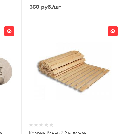
360
руб.
/шт
Ширина, мм
440
Глубина, мм
15
Высота, мм
2000
Материал изготовления
Липа
а
Коврик банный 2 м лежак