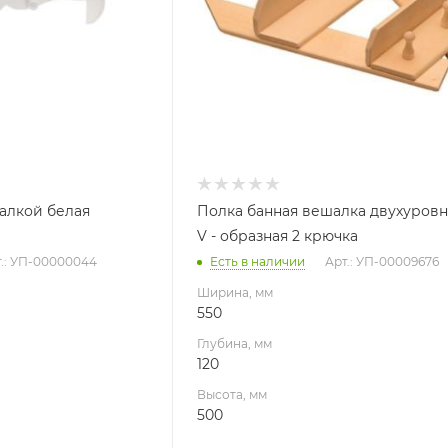
алкой белая
Полка банная вешалка двухуров
V - образная 2 крючка
.: УП-00000044
Есть в наличии
Арт.: УП-00009676
Ширина, мм
550
Глубина, мм
120
Высота, мм
500