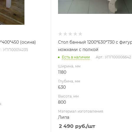
*400*450 (осина)
Стол банный 1200*630*730 с фиг
ножками с полкой
.: УПП00014235
Есть в наличии
Арт.: УПП00006642
Ширина, мм
1180
Глубина, мм
630
Высота, мм
800
я
Материал изготовления
Липа
2 490
руб.
/шт