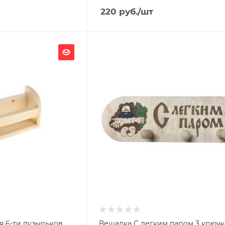
220
руб.
/шт
Ширина, мм
300
Глубина, мм
65
Высота, мм
100
я
Материал изготовления
Липа
я 6-ти пузырьков
Вешалка С легким паром 3 крючк