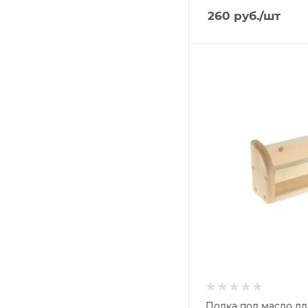
260
руб.
/шт
Ширина, мм
330
Глубина, мм
70
Высота, мм
120
Материал изготовлени
Липа
Полка под масло дл