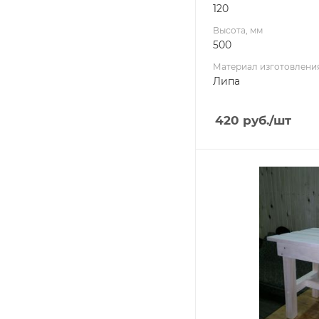
120
Высота, мм
500
Материал изготовлени
Липа
420
руб.
/шт
Ширина, мм
400
Глубина, мм
400
Высота, мм
450
Материал изготовлени
Осина