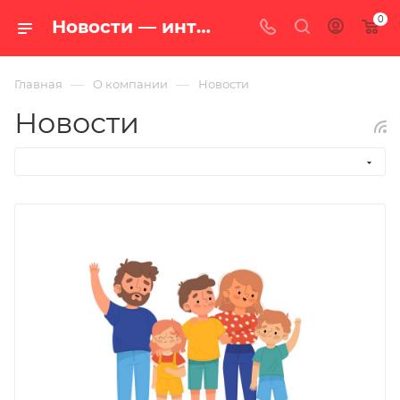
0
Новости — интернет-магазин «100 печей.ру»
—
—
Главная
О компании
Новости
Новости