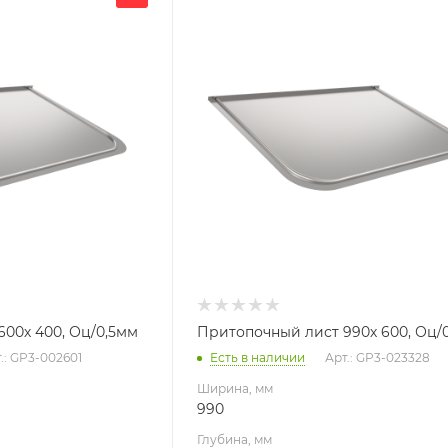
990
Глубина, мм
600
Высота, мм
10
я
Материал изготовления
ь
Оцинкованная сталь
Производитель
УМК
00х 400, Оц/0,5мм
Притопочный лист 990х 600, Оц/
.: GP3-002601
Есть в наличии
Арт.: GP3-023328
Ширина, мм
990
Глубина, мм