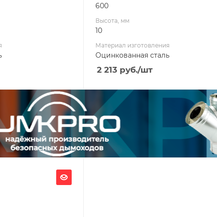
600
Высота, мм
10
я
Материал изготовления
ь
Оцинкованная сталь
2 213
руб.
/шт
Ширина, мм
700
Глубина, мм
480