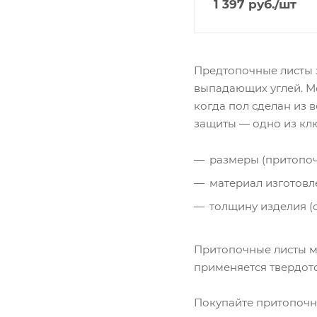
1 397
руб.
/шт
Предтопочные листы 
выпадающих углей. М
когда пол сделан из 
защиты — одно из кл
размеры (притопоч
материал изготовл
толщину изделия (с
Притопочные листы мог
применяется твердот
Покупайте притопочны