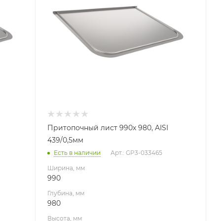
Высота, мм
10
Материал изготовления
Нержавеющая сталь
Производитель
УМК
Притопочный лист 990х 980, AISI
439/0,5мм
Есть в наличии
Арт.: GP3-033465
Ширина, мм
990
Глубина, мм
980
Высота, мм