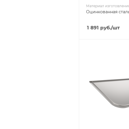
Материал изготовлени
Оцинкованная стал
1 891
руб.
/шт
Ширина, мм
600
Глубина, мм
480
Высота, мм
10
Материал изготовлени
Нержавеющая стал
Производитель
УМК