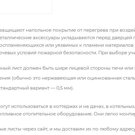
защищают напольное покрытие от перегрева при воздейс
еталлические аксессуары укладываются перед дверцей 
воспламеняющихся или уязвимых к пламени материалов (
ючевых условий пожарной безопасности. При выборе уч
ный лист должен быть шире лицевой стороны печи или к
ения (обычно это нержавеющая или оцинкованная сталь,
тандартный вариант — 0,5 мм).
ут использоваться в коттеджах и на дачах, в котельных,
опливное отопительное оборудование. Они легко монтир
е листы через сайт, и мы доставим их по любому адрес