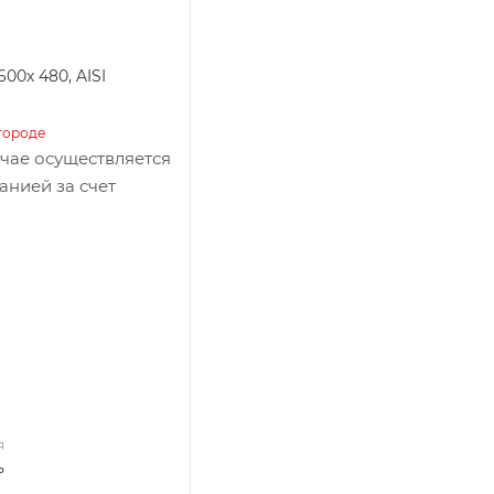
00х 480, AISI
городе
учае осуществляется
анией за счет
я
ь