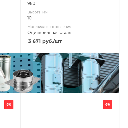
980
Высота, мм
10
Материал изготовления
Оцинкованная сталь
3 671
руб.
/шт
Ширина, мм
990
Глубина, мм
980