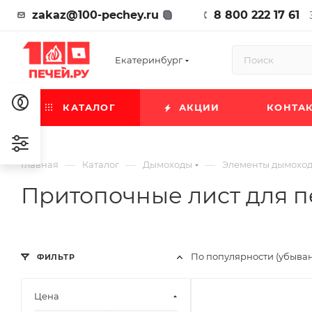
zakaz@100-pechey.ru
8 800 222 17 61
Екатеринбург
КАТАЛОГ
АКЦИИ
КОНТА
—
—
—
Главная
Каталог
Дымоходы
Элементы дымохо
Притопочные лист для п
По популярности (убыва
ФИЛЬТР
Цена
Ширина, мм