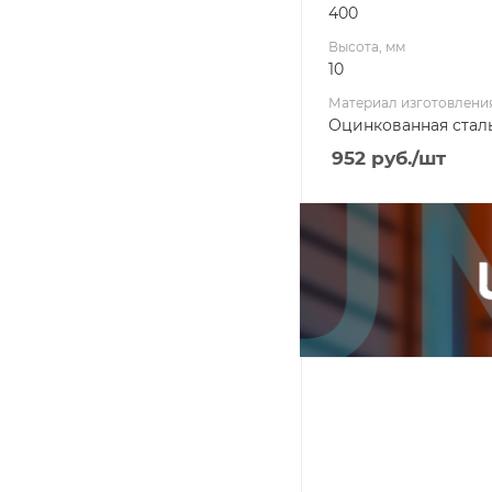
400
Высота, мм
10
Материал изготовлени
Оцинкованная стал
952
руб.
/шт
Ширина, мм
990
Глубина, мм
500