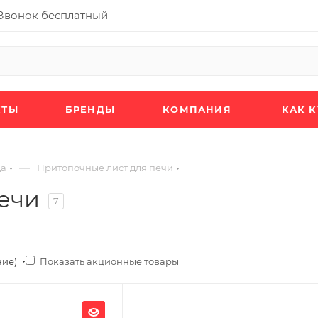
Звонок бесплатный
КТЫ
БРЕНДЫ
КОМПАНИЯ
КАК 
—
да
Притопочные лист для печи
ечи
7
Показать акционные товары
ние)
Ширина, мм