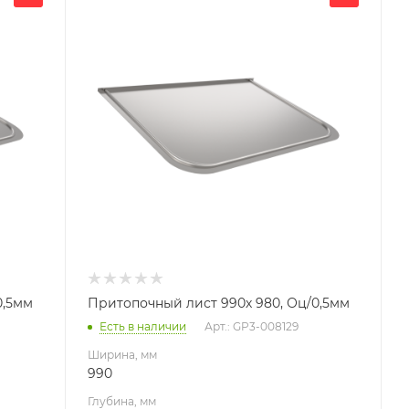
990
Глубина, мм
980
Высота, мм
10
Материал изготовления
Оцинкованная сталь
Производитель
УМК
0,5мм
Притопочный лист 990х 980, Оц/0,5мм
Есть в наличии
Арт.: GP3-008129
Ширина, мм
990
Глубина, мм