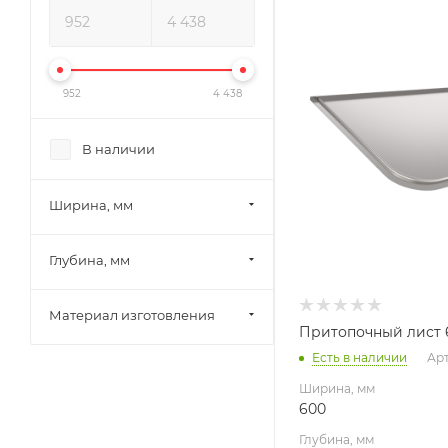
600
Глубина, мм
400
Высота, мм
952
4 438
10
Материал изготовлени
В наличии
Оцинкованная стал
Производитель
Ширина, мм
УМК
Глубина, мм
Материал изготовления
Притопочный лист 6
Есть в наличии
Арт
Ширина, мм
600
Глубина, мм