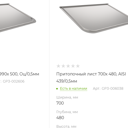
Высота, мм
10
я
Материал изготовления
ь
Нержавеющая сталь
Производитель
УМК
90х 500, Оц/0,5мм
Притопочный лист 700х 480, AISI
439/0,5мм
.: GP3-002606
Есть в наличии
Арт.: GP3-006038
Ширина, мм
700
Глубина, мм
480
Высота, мм