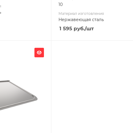
10
я
ь
Материал изготовления
Нержавеющая сталь
1 595
руб.
/шт
я
ь