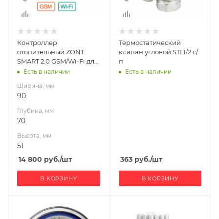
Контроллер
Термостатический
отопительный ZONT
клапан угловой STI 1/2 с/
SMART 2.0 GSM/Wi-Fi для
п
газовых и
Есть в наличии
Есть в наличии
электрических котлов с/
Ширина, мм
п
90
Глубина, мм
70
Высота, мм
51
14 800
руб.
/шт
363
руб.
/шт
В КОРЗИНУ
В КОРЗИНУ