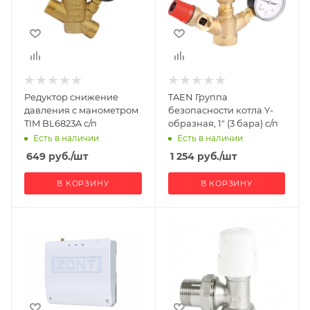
Редуктор снижение
TAEN Группа
давления с манометром
безопасности котла Y-
TIM BL6823A с/п
образная, 1" (3 бара) с/п
Есть в наличии
Есть в наличии
649
руб.
/шт
1 254
руб.
/шт
В КОРЗИНУ
В КОРЗИНУ
Ширина, мм
90
Глубина, мм
70
Высота, мм
51