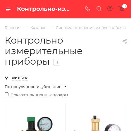
0
Контрольно-измерительные приборы — купить в Екатеринбурге, каталог с ценами интернет-магазина «100 печей.ру»
—
—
Главная
Каталог
Система отопления и водоснабжени
Контрольно-
измерительные
приборы
11
ФИЛЬТР
По популярности (убывание)
Показать акционные товары