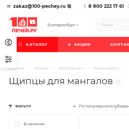
zakaz@100-pechey.ru
8 800 222 17 61
Екатеринбург
КАТАЛОГ
АКЦИИ
КОНТА
—
—
—
—
Главная
Каталог
Для отдыха
Аксессуары
Щипцы для мангалов
1
По популярности (убыва
ФИЛЬТР
В наличии