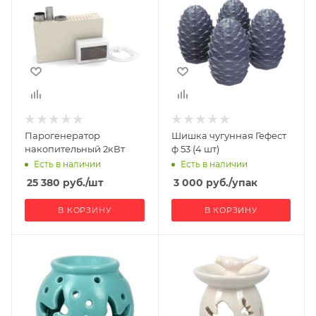
Парогенератор
Шишка чугунная Гефест
накопительный 2кВт
ф 53 (4 шт)
Есть в наличии
Есть в наличии
25 380
руб.
/шт
3 000
руб.
/упак
В КОРЗИНУ
В КОРЗИНУ
Ширина, мм
Ширина, мм
20
20
Глубина, мм
Глубина, мм
20
20