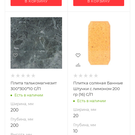
В КОРЗИНУ
В КОРЗИНУ
Ширина, мм
Ширина, мм
200
20
Глубина, мм
Глубина, мм
200
10
Высота, мм
Высота, мм
10
200
Материал
Материал
изготовления
изготовления
Камень
Камень
Плита талькомагнезит
Плитка соляная Банные
300*300*10 С/П
Штучки с лимоном 200
гр (16) С/П
Есть в наличии
Есть в наличии
Ширина, мм
200
Ширина, мм
20
Глубина, мм
200
Глубина, мм
10
Высота, мм