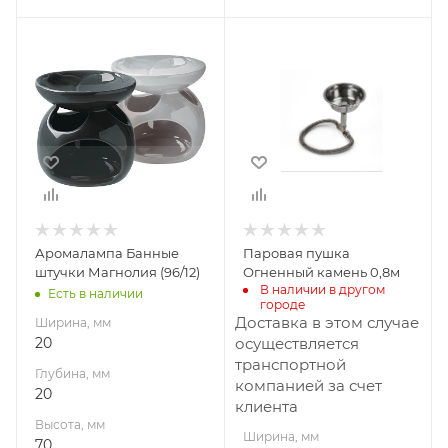
Ширина, мм
Ширина, мм
20
240
Глубина, мм
Глубина, мм
20
270
Высота, мм
Высота, мм
70
150
Аромалампа Банные
Паровая пушка
штучки Магнолия (96/12)
Огненный камень 0,8м
В наличии в другом 
Есть в наличии
городе
Доставка в этом случае
Ширина, мм
20
осуществляется
транспортной
Глубина, мм
компанией за счет
20
клиента
Высота, мм
Ширина, мм
70