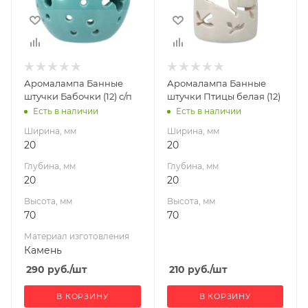
Высота, мм
Высота, мм
70
70
Материал
изготовления
Камень
Аромалампа Банные
Аромалампа Банные
штучки Бабочки (12) с/п
штучки Птицы белая (12)
Есть в наличии
Есть в наличии
Ширина, мм
Ширина, мм
20
20
Глубина, мм
Глубина, мм
20
20
Высота, мм
Высота, мм
70
70
Материал изготовления
Камень
290
руб.
/шт
210
руб.
/шт
В КОРЗИНУ
В КОРЗИНУ