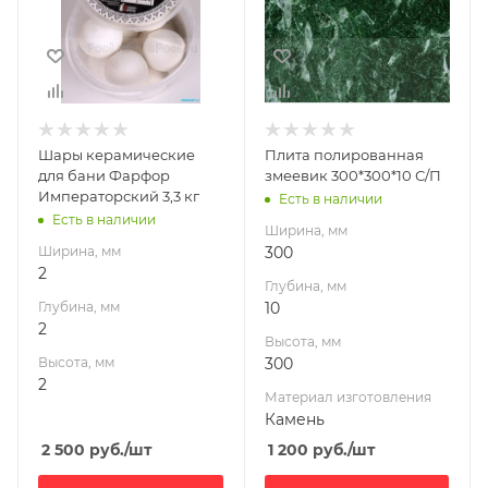
2
10
Высота, мм
Высота, мм
2
300
Материал
изготовления
Камень
Шары керамические
Плита полированная
Габариты В*Ш*Г мм
для бани Фарфор
змеевик 300*300*10 С/П
300x300x10
Императорский 3,3 кг
Есть в наличии
Есть в наличии
Ширина, мм
Ширина, мм
300
2
Глубина, мм
Глубина, мм
10
2
Высота, мм
Высота, мм
300
2
Материал изготовления
Камень
2 500
руб.
/шт
1 200
руб.
/шт