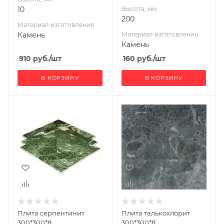
10
Высота, мм
200
Материал изготовления
Камень
Материал изготовления
Камень
910
руб.
/шт
160
руб.
/шт
В КОРЗИНУ
В КОРЗИНУ
Ширина, мм
Ширина, мм
300
300
Глубина, мм
Глубина, мм
10
10
Высота, мм
Высота, мм
300
300
Габариты В*Ш*Г мм
Габариты В*Ш*Г мм
300x300x10
300x300x10
Плита серпентинит
Плита талькохлорит
300*300*8
300*300*8