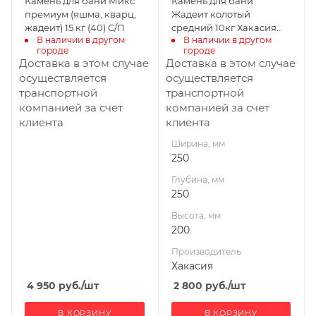
Камень для бани Микс
Камень для бани
премиум (яшма, кварц,
Жадеит колотый
жадеит) 15 кг (40) С/П
средний 10кг Хакасия
В наличии в другом 
В наличии в другом 
(60)
городе
городе
Доставка в этом случае
Доставка в этом случае
осуществляется
осуществляется
транспортной
транспортной
компанией за счет
компанией за счет
клиента
клиента
Ширина, мм
250
Глубина, мм
250
Высота, мм
200
Производитель
Хакасия
4 950
руб.
/шт
2 800
руб.
/шт
В КОРЗИНУ
В КОРЗИНУ