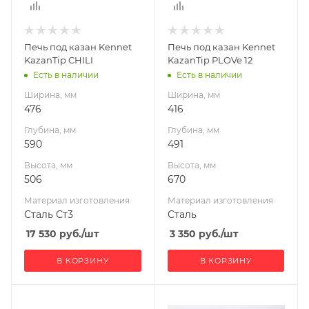
Материал
Материал
изготовления
изготовления
Сталь Ст3
Сталь
Печь под казан Kennet
Печь под казан Kennet
Габариты В*Ш*Г мм
KazanTip CHILI
KazanTip PLOVe 12
506x476x590
Есть в наличии
Есть в наличии
Ширина, мм
Ширина, мм
476
416
Глубина, мм
Глубина, мм
590
491
Высота, мм
Высота, мм
506
670
Материал изготовления
Материал изготовления
Сталь Ст3
Сталь
17 530
руб.
/шт
3 350
руб.
/шт
В КОРЗИНУ
В КОРЗИНУ
Ширина, мм