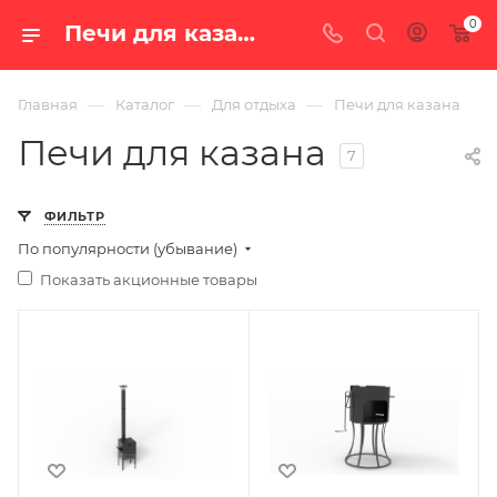
0
Печи для казана — купить в Екатеринбурге, цены в интернет-магазине «100 печей.ру»
—
—
—
Главная
Каталог
Для отдыха
Печи для казана
Печи для казана
7
ФИЛЬТР
По популярности (убывание)
Показать акционные товары
Ширина, мм
Ширина, мм
476
416
Глубина, мм
Глубина, мм
590
491
Высота, мм
Высота, мм
506
670