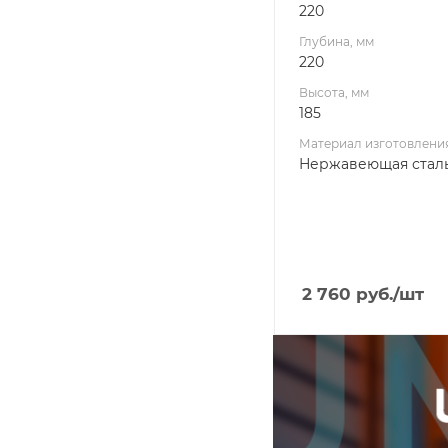
220
Глубина, мм
220
Высота, мм
185
Материал изготовлени
Нержавеющая стал
2 760
руб.
/шт