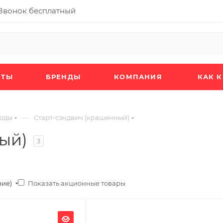
Звонок бесплатный
КТЫ
БРЕНДЫ
КОМПАНИЯ
КАК 
—
оды
Старт-сэндвич (крашенный)
ый)
3
Показать акционные товары
ние)
Ширина, мм