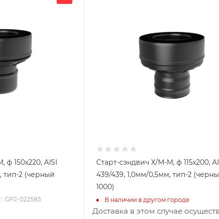
200
Глубина, мм
200
Высота, мм
185
я
Материал изготовления
ь
Нержавеющая сталь
Производитель
УМК
 ф 150х220, AISI
Старт-сэндвич Х/М-М, ф 115х200, AI
м, тип-2 (черный
439/439, 1,0мм/0,5мм, тип-2 (черн
1000)
.: GP2-022585
В наличии в другом городе
Доставка в этом случае осущест