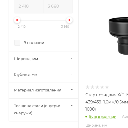
220
Глубина, мм
220
Высота, мм
2 410
3 660
185
Материал изготовлени
В наличии
Нержавеющая стал
Ширина, мм
Глубина, мм
Материал изготовления
Старт-сэндвич Х/П-М,
439/439, 1,0мм/0,5м
Толщина стали (внутри/
1000)
снаружи)
Есть в наличии
Арт
Ширина, мм