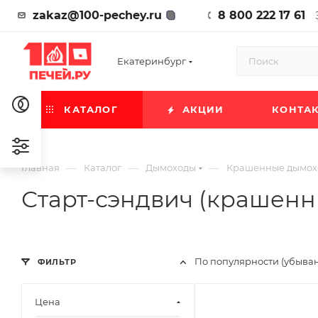
zakaz@100-pechey.ru
8 800 222 17 61
Екатеринбург
КАТАЛОГ
АКЦИИ
КОНТА
—
—
—
Главная
Каталог
Дымоходы
Крашенные дымох
Старт-сэндвич (крашенн
По популярности (убыва
ФИЛЬТР
Цена
Ширина, мм