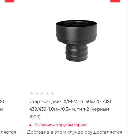
220
Глубина, мм
220
Высота, мм
185
Материал изготовления
Нержавеющая сталь
Производитель
УМК
SI
Старт-сэндвич Х/М-М, ф 150х220, AISI
ый
439/439, 1,0мм/0,5мм, тип-2 (черный
1000)
В наличии в другом городе
вляется
Доставка в этом случае осуществляется