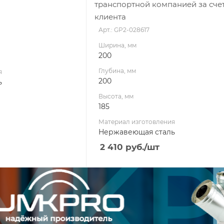
транспортной компанией за сче
клиента
Арт.: GP2-028617
Ширина, мм
200
Глубина, мм
я
200
ь
Высота, мм
185
Материал изготовления
Нержавеющая сталь
2 410
руб.
/шт