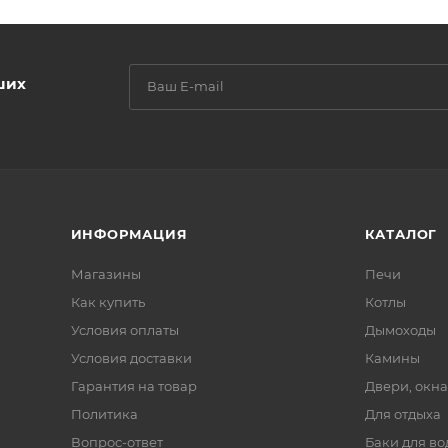
ших
ИНФОРМАЦИЯ
КАТАЛОГ
Магазины
Печи
Как купить
Котлы
Условия оплаты
Дымоходы
Условия доставки
Камины
Гарантия на товар
Двери, окна
Политика
Для отдыха
Вопрос-ответ
Баки для во