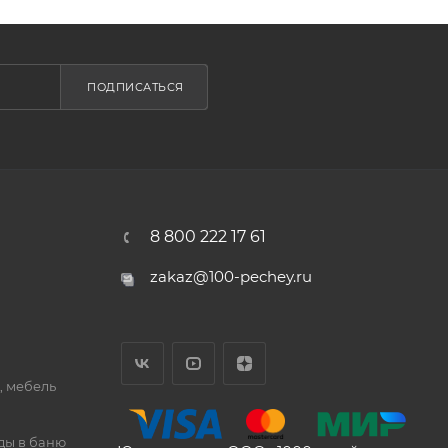
ПОДПИСАТЬСЯ
8 800 222 17 61
zakaz@100-pechey.ru
, мебель
ды в баню