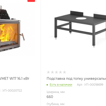
660
Глубина, мм
360
Высота, мм
340
я
MET W17 16.1 кВт
Подставка под топку универсаль
Есть в наличии
Арт.: УП-00018699
.: УП-00020722
Ширина, мм
660
Глубина, мм