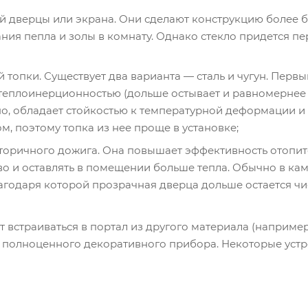
й дверцы или экрана. Они сделают конструкцию более б
ания пепла и золы в комнату. Однако стекло придется п
топки. Существует два варианта — сталь и чугун. Первы
теплоинерционностью (дольше остывает и равномернее р
о, обладает стойкостью к температурной деформации и 
м, поэтому топка из нее проще в установке;
торичного дожига. Она повышает эффективность отопит
во и оставлять в помещении больше тепла. Обычно в ка
лагодаря которой прозрачная дверца дольше остается чи
 встраиваться в портал из другого материала (например
 полноценного декоративного прибора. Некоторые устр