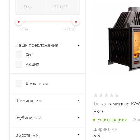
515
Глубина, мм
500
Высота, мм
5 975
122 090
660
Материал изготовлени
Наши предложения
Чугун
Хит
Вид топлива
Акция
Дрова
Диаметр дымохода, мм
200
В наличии
Габариты В*Ш*Г мм
660х515(770)х500
Ширина, мм
Топка каминная KAW
EKO
Глубина, мм
Есть в наличии
Арт
Ширина, мм
Высота, мм
515