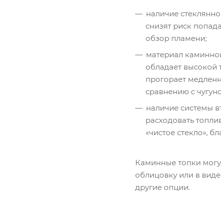
наличие стеклянно
снизят риск попад
обзор пламени;
материал каминной 
обладает высокой 
прогорает медленн
сравнению с чугуно
наличие системы в
расходовать топли
«чистое стекло», б
Каминные топки могут
облицовку или в виде
другие опции.