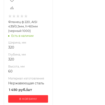
60
Материал
изготовления
Нержавеющая
Фланец ф 220, AISI
сталь
439/0,5мм, h=60мм
Производитель
(черный 1000)
УМК
Есть в наличии
Ширина, мм
320
Глубина, мм
320
Высота, мм
60
Материал изготовления
Нержавеющая сталь
1 450
руб.
/шт
В КОРЗИНУ