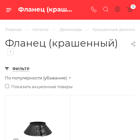
0
Фланец (крашенный) — купить по цене от 690 руб. с доставкой по России в интернет-магазине «100 печей.ру»
—
—
—
Главная
Каталог
Дымоходы
Крашенные дымоход
Фланец (крашенный)
1
ФИЛЬТР
По популярности (убывание)
Показать акционные товары
Ширина, мм
320
Глубина, мм
320
Высота, мм