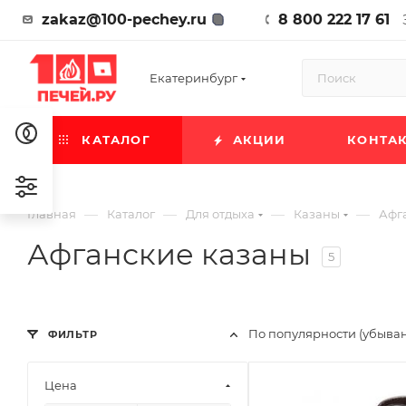
zakaz@100-pechey.ru
8 800 222 17 61
Екатеринбург
КАТАЛОГ
АКЦИИ
КОНТА
—
—
—
—
Главная
Каталог
Для отдыха
Казаны
Афг
Афганские казаны
5
По популярности (убыва
ФИЛЬТР
Цена
Материал изготовлени