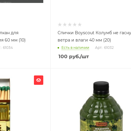
лкан для
Спички Boyscout Колумб не гасну
я 60 мм (10)
ветра и влаги 40 мм (20)
.: 61034
Есть в наличии
Арт.: 61032
100
руб.
/шт