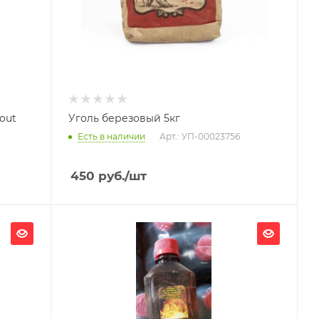
out
Уголь березовый 5кг
Есть в наличии
Арт.: УП-00023756
450
руб.
/шт