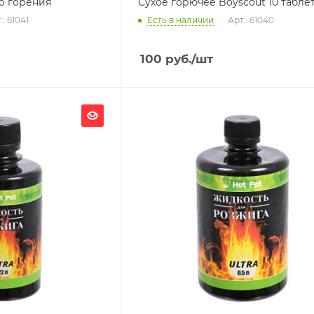
о горения
Сухое горючее Boyscout 10 табле
.: 61041
Есть в наличии
Арт.: 61040
100
руб.
/шт