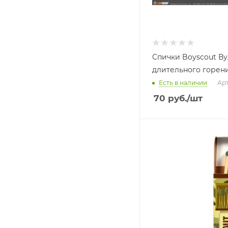
Спички Boyscout Ву
длительного горени
Есть в наличии
Арт
70
руб.
/шт