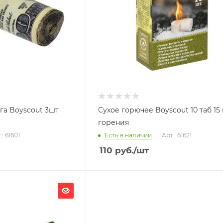
га Boyscout 3шт
Сухое горючее Boyscout 10 таб 15
горения
.: 61601
Есть в наличии
Арт.: 61621
110
руб.
/шт