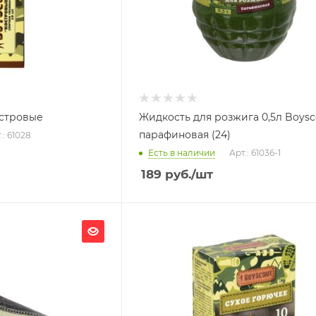
островые
Жидкость для розжига 0,5л Boysc
парафиновая (24)
.: 61028
Есть в наличии
Арт.: 61036-1
189
руб.
/шт