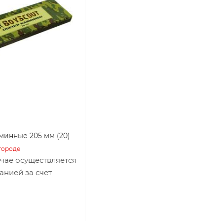
минные 205 мм (20)
городе
учае осуществляется
анией за счет