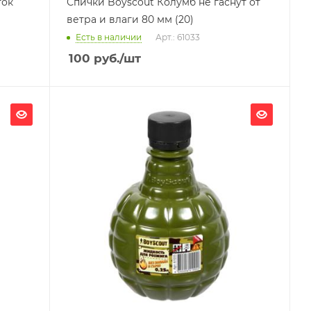
ток
Спички Boyscout Колумб не гаснут от
ветра и влаги 80 мм (20)
Есть в наличии
Арт.: 61033
100
руб.
/шт