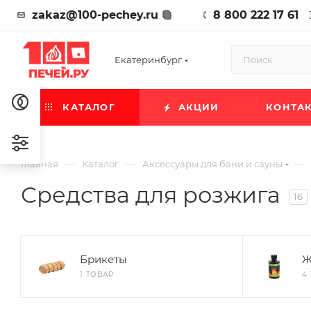
zakaz@100-pechey.ru
8 800 222 17 61
Екатеринбург
КАТАЛОГ
АКЦИИ
КОНТА
—
—
—
Главная
Каталог
Аксессуары для бани и сауны
Средства для розжига
16
Брикеты
Ж
1 ТОВАР
4