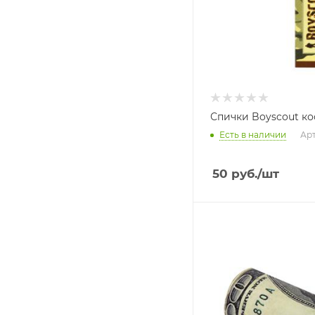
Спички Boyscout к
Есть в наличии
Арт
50
руб.
/шт