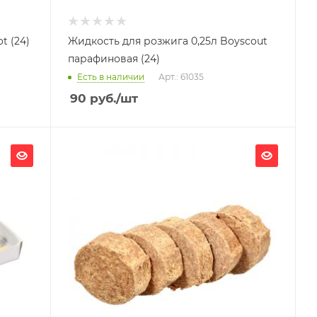
t (24)
Жидкость для розжига 0,25л Boyscout
парафиновая (24)
Есть в наличии
Арт.: 61035
90
руб.
/шт