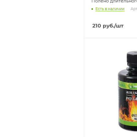
Полено длительног
Есть в наличии
Арт
210
руб.
/шт