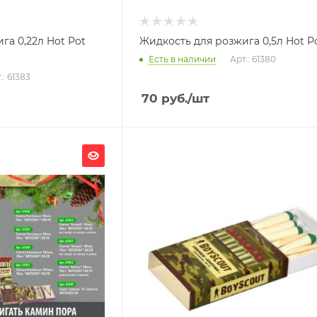
га 0,22л Hot Pot
Жидкость для розжига 0,5л Hot Po
Есть в наличии
Арт.: 61380
.: 61383
70
руб.
/шт