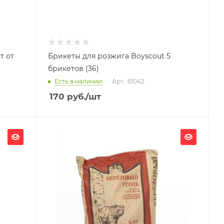
т от
Брикеты для розжига Boyscout 5
брикетов (36)
Есть в наличии
Арт.: 61042
170
руб.
/шт