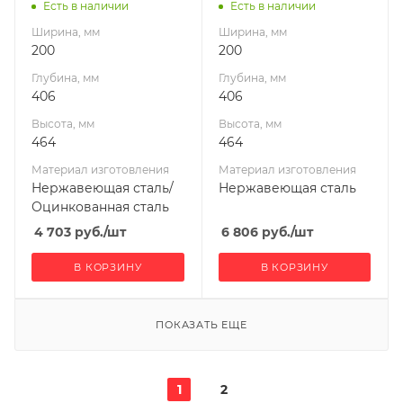
УМК
Есть в наличии
Есть в наличии
Производитель
Ширина, мм
Ширина, мм
УМК
200
200
Глубина, мм
Глубина, мм
406
406
Высота, мм
Высота, мм
464
464
Материал изготовления
Материал изготовления
Нержавеющая сталь/
Нержавеющая сталь
Оцинкованная сталь
4 703
руб.
/шт
6 806
руб.
/шт
В КОРЗИНУ
В КОРЗИНУ
ПОКАЗАТЬ ЕЩЕ
1
2