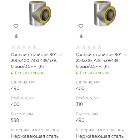
Глубина, мм
Глубина, мм
400
310
Высота, мм
Высота, мм
580
490
Материал
Материал
изготовления
изготовления
Нержавеющая
Нержавеющая
Сэндвич-тройник 90*, ф
Сэндвич-тройник 90*, ф
сталь
сталь
300х400, AISI 439/439,
250х310, AISI 439/439,
Производитель
Производитель
0,5мм/0,5мм, (К),
0,5мм/0,5мм, (К),
УМК
УМК
h=580мм
h=490мм
Есть в наличии
Есть в наличии
Ширина, мм
Ширина, мм
490
400
Глубина, мм
Глубина, мм
400
310
Высота, мм
Высота, мм
580
490
Материал изготовления
Материал изготовления
Нержавеющая сталь
Нержавеющая сталь