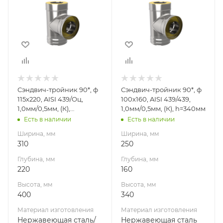
Глубина, мм
Глубина, мм
220
160
Высота, мм
Высота, мм
400
340
Материал
Материал
изготовления
изготовления
Нержавеющая
Нержавеющая
Сэндвич-тройник 90*, ф
Сэндвич-тройник 90*, ф
сталь/
сталь
115х220, AISI 439/Оц,
100х160, AISI 439/439,
Оцинкованная
Производитель
1,0мм/0,5мм, (К),
1,0мм/0,5мм, (К), h=340мм
сталь
УМК
h=400мм
Есть в наличии
Есть в наличии
Производитель
Ширина, мм
Ширина, мм
УМК
310
250
Глубина, мм
Глубина, мм
220
160
Высота, мм
Высота, мм
400
340
Материал изготовления
Материал изготовления
Нержавеющая сталь/
Нержавеющая сталь