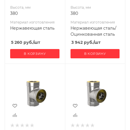
Высота, мм
Высота, мм
380
380
Материал изготовления
Материал изготовления
Нержавеющая сталь
Нержавеющая сталь/
Оцинкованная сталь
5 260
руб.
/шт
3 942
руб.
/шт
В КОРЗИНУ
В КОРЗИНУ
Ширина, мм
Ширина, мм
370
390
Глубина, мм
Глубина, мм
280
300
Высота, мм
Высота, мм
460
480
Материал
Материал
изготовления
изготовления
Нержавеющая
Нержавеющая