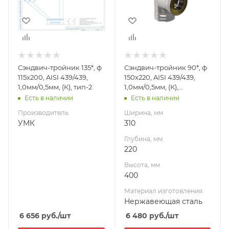
Высота, мм
400
Материал
изготовления
Нержавеющая
Сэндвич-тройник 135*, ф
Сэндвич-тройник 90*, ф
сталь
115х200, AISI 439/439,
150х220, AISI 439/439,
Производитель
1,0мм/0,5мм, (К), тип-2
1,0мм/0,5мм, (К),
УМК
h=400мм
Есть в наличии
Есть в наличии
Производитель
Ширина, мм
УМК
310
Глубина, мм
220
Высота, мм
400
Материал изготовления
Нержавеющая сталь
6 656
руб.
/шт
6 480
руб.
/шт