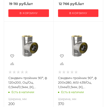
19 110
руб.
/шт
12 766
руб.
/шт
В КОРЗИНУ
В КОРЗИНУ
Ширина, мм
Ширина, мм
200
370
Глубина, мм
Глубина, мм
290
280
Высота, мм
Высота, мм
380
460
Материал
Материал
изготовления
изготовления
Оцинкованная
Нержавеющая
Сэндвич-тройник 90*, ф
Сэндвич-тройник 90*, ф
сталь
сталь/
120х200, Оц/Оц,
200х280, AISI 439/Оц,
Оцинкованная
Производитель
0,5мм/0,5мм, (К),
1,0мм/0,5мм, (К),
сталь
УМК
h=380мм
h=460мм
Есть в наличии
Есть в наличии
Производитель
Ширина, мм
Ширина, мм
УМК
200
370