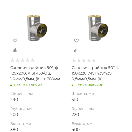
Ширина, мм
Ширина, мм
290
310
Глубина, мм
Глубина, мм
200
220
Высота, мм
Высота, мм
380
400
Материал
Материал
изготовления
изготовления
Нержавеющая
Нержавеющая
Сэндвич-тройник 90*, ф
Сэндвич-тройник 90*, ф
сталь/
сталь
120х200, AISI 439/Оц,
150х220, AISI 439/439,
Оцинкованная
Производитель
1,0мм/0,5мм, (К), h=380мм
0,5мм/0,5мм, (К),
сталь
УМК
h=400мм
Есть в наличии
Есть в наличии
Производитель
Ширина, мм
Ширина, мм
УМК
290
310
Глубина, мм
Глубина, мм
200
220
Высота, мм
Высота, мм
380
400