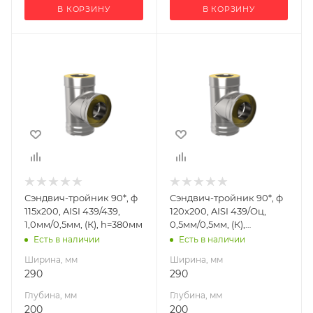
В КОРЗИНУ
В КОРЗИНУ
Ширина, мм
Ширина, мм
290
290
Глубина, мм
Глубина, мм
200
200
Высота, мм
Высота, мм
380
380
Материал
Материал
изготовления
изготовления
Нержавеющая
Нержавеющая
Сэндвич-тройник 90*, ф
Сэндвич-тройник 90*, ф
сталь
сталь/
115х200, AISI 439/439,
120х200, AISI 439/Оц,
Оцинкованная
Производитель
1,0мм/0,5мм, (К), h=380мм
0,5мм/0,5мм, (К),
сталь
УМК
h=380мм
Есть в наличии
Есть в наличии
Производитель
Ширина, мм
Ширина, мм
УМК
290
290
Глубина, мм
Глубина, мм
200
200