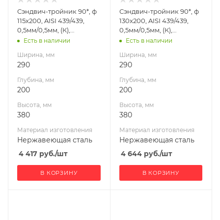
Нержавеющая
Нержавеющая
Сэндвич-тройник 90*, ф
Сэндвич-тройник 90*, ф
сталь
сталь
115х200, AISI 439/439,
130х200, AISI 439/439,
Производитель
Производитель
0,5мм/0,5мм, (К),
0,5мм/0,5мм, (К),
УМК
УМК
h=380мм
h=380мм
Есть в наличии
Есть в наличии
Ширина, мм
Ширина, мм
290
290
Глубина, мм
Глубина, мм
200
200
Высота, мм
Высота, мм
380
380
Материал изготовления
Материал изготовления
Нержавеющая сталь
Нержавеющая сталь
4 417
руб.
/шт
4 644
руб.
/шт
В КОРЗИНУ
В КОРЗИНУ
Ширина, мм
Ширина, мм
490
400