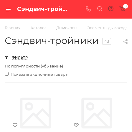
0
Сэндвич-тройники — купить по цене от 1 680 руб. с доставкой по России в интернет-магазине «100 печей.ру»
—
—
—
Главная
Каталог
Дымоходы
Элементы дымохода
Сэндвич-тройники
43
ФИЛЬТР
По популярности (убывание)
Показать акционные товары
Производитель
Производитель
УМК
УМК