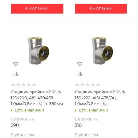
В КОРЗИНУ
В КОРЗИНУ
Ширина, мм
Ширина, мм
290
310
Глубина, мм
Глубина, мм
200
220
Высота, мм
Высота, мм
380
400
Материал
Материал
изготовления
изготовления
Нержавеющая
Нержавеющая
Сэндвич-тройник 90*, ф
Сэндвич-тройник 90*, ф
сталь
сталь/
120х200, AISI 439/439,
150х220, AISI 439/Оц,
Оцинкованная
Производитель
1,0мм/0,5мм, (К), h=380мм
1,0мм/0,5мм, (К),
сталь
УМК
h=400мм
Есть в наличии
Есть в наличии
Производитель
Ширина, мм
Ширина, мм
УМК
290
310
Глубина, мм
Глубина, мм