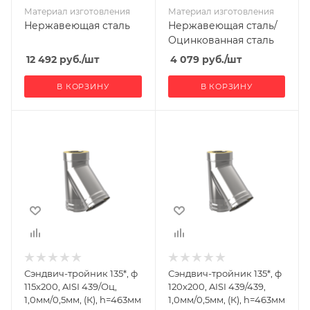
Материал изготовления
Материал изготовления
Нержавеющая сталь
Нержавеющая сталь/
Оцинкованная сталь
12 492
руб.
/шт
4 079
руб.
/шт
В КОРЗИНУ
В КОРЗИНУ
Ширина, мм
Ширина, мм
200
200
Глубина, мм
Глубина, мм
406
406
Высота, мм
Высота, мм
464
464
Материал
Материал
изготовления
изготовления
Нержавеющая
Нержавеющая
Сэндвич-тройник 135*, ф
Сэндвич-тройник 135*, ф
сталь/
сталь
115х200, AISI 439/Оц,
120х200, AISI 439/439,
Оцинкованная
Производитель
1,0мм/0,5мм, (К), h=463мм
1,0мм/0,5мм, (К), h=463мм
сталь