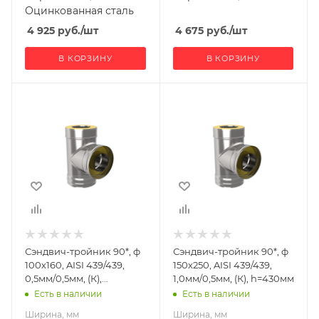
Оцинкованная сталь
4 925
руб.
/шт
4 675
руб.
/шт
В КОРЗИНУ
В КОРЗИНУ
Ширина, мм
Ширина, мм
250
340
Глубина, мм
Глубина, мм
160
250
Высота, мм
Высота, мм
340
430
Материал
Материал
изготовления
изготовления
Нержавеющая
Нержавеющая
Сэндвич-тройник 90*, ф
Сэндвич-тройник 90*, ф
сталь
сталь
100х160, AISI 439/439,
150х250, AISI 439/439,
Производитель
Производитель
0,5мм/0,5мм, (К),
1,0мм/0,5мм, (К), h=430мм
УМК
УМК
h=340мм
Есть в наличии
Есть в наличии
Ширина, мм
Ширина, мм