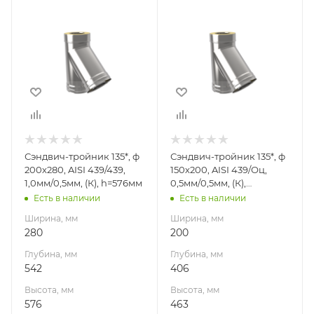
Ширина, мм
Ширина, мм
280
200
Глубина, мм
Глубина, мм
542
406
Высота, мм
Высота, мм
576
463
Материал
Материал
изготовления
изготовления
Нержавеющая
Нержавеющая
Сэндвич-тройник 135*, ф
Сэндвич-тройник 135*, ф
сталь
сталь/
200х280, AISI 439/439,
150х200, AISI 439/Оц,
Оцинкованная
Производитель
1,0мм/0,5мм, (К), h=576мм
0,5мм/0,5мм, (К),
сталь
УМК
h=463мм
Есть в наличии
Есть в наличии
Производитель
Ширина, мм
Ширина, мм
УМК
280
200
Глубина, мм
Глубина, мм
542
406
Высота, мм
Высота, мм
576
463