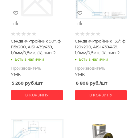
Сэндвич-тройник 90*, ф
Сэндвич-тройник 135*, ф
115х200, AISI 439/439,
120х200, AISI 439/439,
1,0мм/0,5мм, (К), тип-2
1,0мм/0,5мм, (К), тип-2
Есть в наличии
Есть в наличии
Производитель
Производитель
УМК
УМК
5 260
руб.
/шт
6 806
руб.
/шт
В КОРЗИНУ
В КОРЗИНУ
Производитель
Ширина, мм
УМК
310
Глубина, мм
220