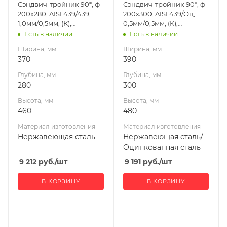
Сэндвич-тройник 90*, ф
Сэндвич-тройник 90*, ф
сталь
сталь/
200х280, AISI 439/439,
200х300, AISI 439/Оц,
Оцинкованная
Производитель
1,0мм/0,5мм, (К),
0,5мм/0,5мм, (К),
сталь
УМК
h=460мм
h=480мм
Есть в наличии
Есть в наличии
Производитель
Ширина, мм
Ширина, мм
УМК
370
390
Глубина, мм
Глубина, мм
280
300
Высота, мм
Высота, мм
460
480
Материал изготовления
Материал изготовления
Нержавеющая сталь
Нержавеющая сталь/
Оцинкованная сталь
9 212
руб.
/шт
9 191
руб.
/шт
В КОРЗИНУ
В КОРЗИНУ
Ширина, мм
Ширина, мм
310
250