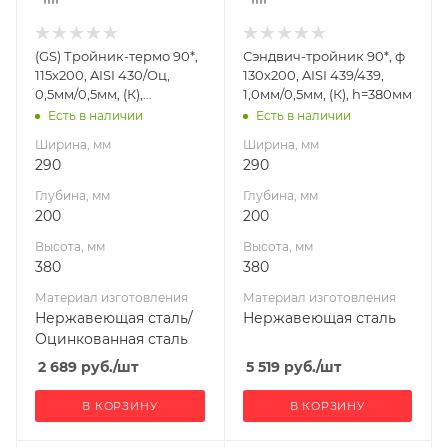
изготовления
изготовления
Нержавеющая
Нержавеющая
(GS) Тройник-термо 90*,
Сэндвич-тройник 90*, ф
сталь/
сталь
115х200, AISI 430/Оц,
130х200, AISI 439/439,
Оцинкованная
Производитель
0,5мм/0,5мм, (К),
1,0мм/0,5мм, (К), h=380мм
сталь
УМК
h=380мм
Есть в наличии
Есть в наличии
Производитель
Ширина, мм
Ширина, мм
Гефест-Сталь
290
290
Глубина, мм
Глубина, мм
200
200
Высота, мм
Высота, мм
380
380
Материал изготовления
Материал изготовления
Нержавеющая сталь/
Нержавеющая сталь
Оцинкованная сталь
2 689
руб.
/шт
5 519
руб.
/шт
В КОРЗИНУ
В КОРЗИНУ