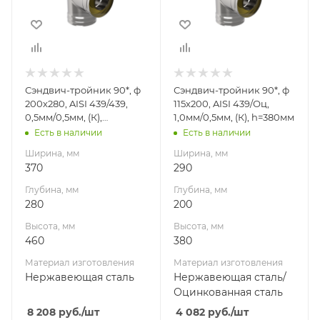
Высота, мм
Высота, мм
460
380
Материал
Материал
изготовления
изготовления
Нержавеющая
Нержавеющая
Сэндвич-тройник 90*, ф
Сэндвич-тройник 90*, ф
сталь
сталь/
200х280, AISI 439/439,
115х200, AISI 439/Оц,
Оцинкованная
Производитель
0,5мм/0,5мм, (К),
1,0мм/0,5мм, (К), h=380мм
сталь
УМК
h=460мм
Есть в наличии
Есть в наличии
Производитель
Ширина, мм
Ширина, мм
УМК
370
290
Глубина, мм
Глубина, мм
280
200
Высота, мм
Высота, мм
460
380
Материал изготовления
Материал изготовления
Нержавеющая сталь
Нержавеющая сталь/
Оцинкованная сталь
8 208
руб.
/шт
4 082
руб.
/шт