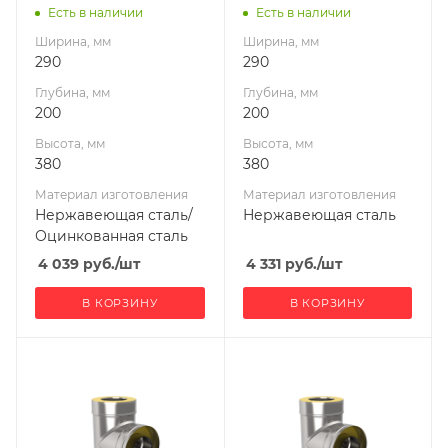
УМК
h=380мм
h=380мм
Есть в наличии
Есть в наличии
Производитель
Ширина, мм
Ширина, мм
УМК
290
290
Глубина, мм
Глубина, мм
200
200
Высота, мм
Высота, мм
380
380
Материал изготовления
Материал изготовления
Нержавеющая сталь/
Нержавеющая сталь
Оцинкованная сталь
4 039
руб.
/шт
4 331
руб.
/шт
В КОРЗИНУ
В КОРЗИНУ
Ширина, мм
Ширина, мм
370
290
Глубина, мм
Глубина, мм
280
200