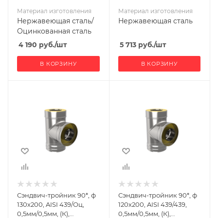
Материал изготовления
Материал изготовления
Нержавеющая сталь/
Нержавеющая сталь
Оцинкованная сталь
4 190
руб.
/шт
5 713
руб.
/шт
В КОРЗИНУ
В КОРЗИНУ
Ширина, мм
Ширина, мм
290
290
Глубина, мм
Глубина, мм
200
200
Высота, мм
Высота, мм
380
380
Материал
Материал
изготовления
изготовления
Нержавеющая
Нержавеющая
Сэндвич-тройник 90*, ф
Сэндвич-тройник 90*, ф
сталь/
сталь
130х200, AISI 439/Оц,
120х200, AISI 439/439,
Оцинкованная
Производитель
0,5мм/0,5мм, (К),
0,5мм/0,5мм, (К),
сталь