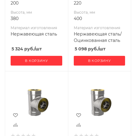
200
220
Высота, мм
Высота, мм
380
400
Материал изготовления
Материал изготовления
Нержавеющая сталь
Нержавеющая сталь/
Оцинкованная сталь
5 324
руб.
/шт
5 098
руб.
/шт
В КОРЗИНУ
В КОРЗИНУ
Ширина, мм
Ширина, мм
290
290
Глубина, мм
Глубина, мм
200
200
Высота, мм
Высота, мм
380
380
Материал
Материал
изготовления
изготовления