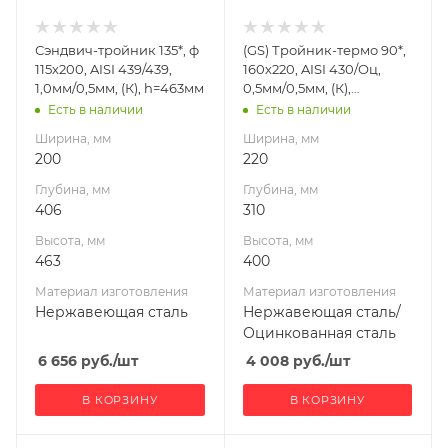
изготовления
изготовления
Нержавеющая
Нержавеющая
Сэндвич-тройник 135*, ф
(GS) Тройник-термо 90*,
сталь
сталь/
115х200, AISI 439/439,
160х220, AISI 430/Оц,
Оцинкованная
Производитель
1,0мм/0,5мм, (К), h=463мм
0,5мм/0,5мм, (К),
сталь
УМК
h=400мм
Есть в наличии
Есть в наличии
Производитель
Ширина, мм
Ширина, мм
Гефест-Сталь
200
220
Глубина, мм
Глубина, мм
406
310
Высота, мм
Высота, мм
463
400
Материал изготовления
Материал изготовления
Нержавеющая сталь
Нержавеющая сталь/
Оцинкованная сталь
6 656
руб.
/шт
4 008
руб.
/шт
В КОРЗИНУ
В КОРЗИНУ