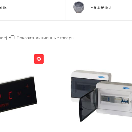
эны
Чашечки
Показать акционные товары
ние)
Ширина, мм
230
Глубина, мм
370
Высота, мм
110
Гарантия, мес.
12