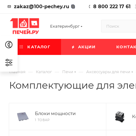
zakaz@100-pechey.ru
8 800 222 17 61
Екатеринбург
КАТАЛОГ
АКЦИИ
КОНТА
—
—
—
Главная
Каталог
Печи
Аксессуары для печи
Комплектующие для эле
Блоки мощности
К
1 ТОВАР