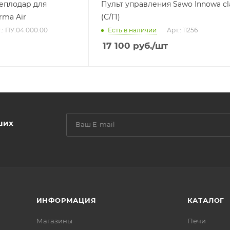
еплодар для
Пульт управления Sawo Innowa cla
rma Air
(С/П)
.: ПУ.04.000.00
Есть в наличии
Арт.: 11256
17 100
руб.
/шт
ших
ИНФОРМАЦИЯ
КАТАЛОГ
Магазины
Печи