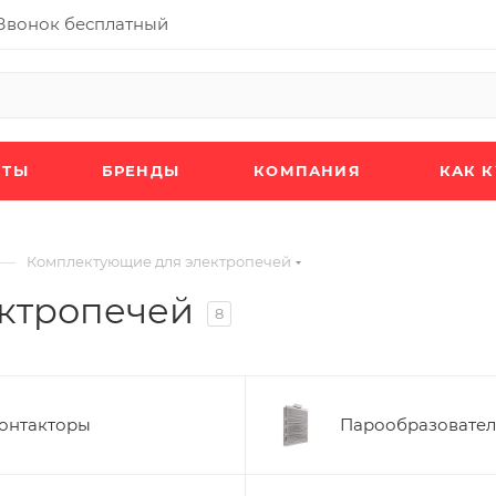
Звонок бесплатный
КТЫ
БРЕНДЫ
КОМПАНИЯ
КАК 
—
Комплектующие для электропечей
ктропечей
8
онтакторы
Парообразовате