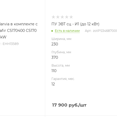
arvia в комплекте с
ПУ ЭВТ сц - И1 (до 12 кВт)
fir CS170400 CS170
Есть в наличии
Арт.: zotPS3468700
7 kW
Ширина, мм
230
.: ЕНН13589
Глубина, мм
370
Высота, мм
110
Гарантия, мес.
12
17 900
руб.
/шт