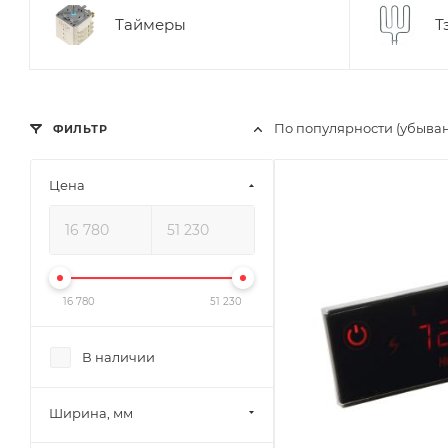
Таймеры
Т
По популярности (убыва
ФИЛЬТР
Цена
Ширина, мм
270
Глубина, мм
30
Высота, мм
16 780
51 230
50
Габариты В*Ш*Г мм
В наличии
50x270x30
Ширина, мм