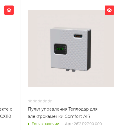
екте с
Пульт управления Теплодар для
CX110
электрокаменки Comfort AIR
Есть в наличии
Арт.: 2612.Р27.00.000