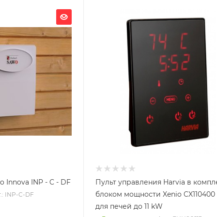
Innova INP - C - DF
Пульт управления Harvia в компл
блоком мощности Xenio CX110400 
.: INP-C-DF
для печей до 11 kW