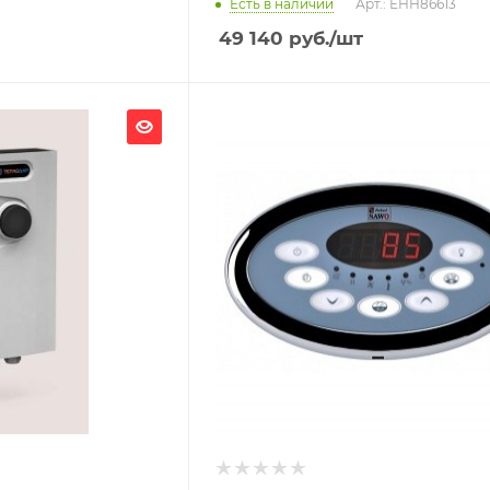
Есть в наличии
Арт.: ЕНН86613
49 140
руб.
/шт