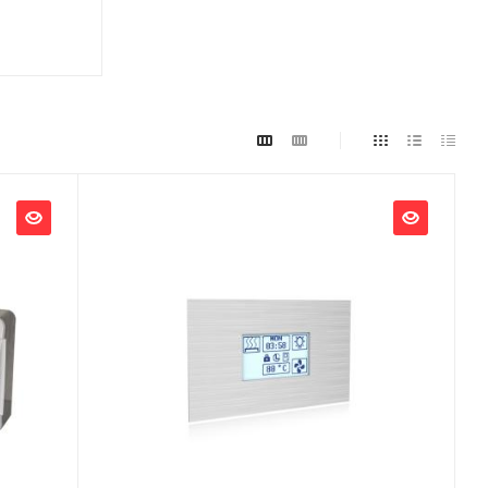
Ширина, мм
40
Глубина, мм
80
Высота, мм
115
Габариты В*Ш*Г мм
115x40x80
Мощность, кВт
15