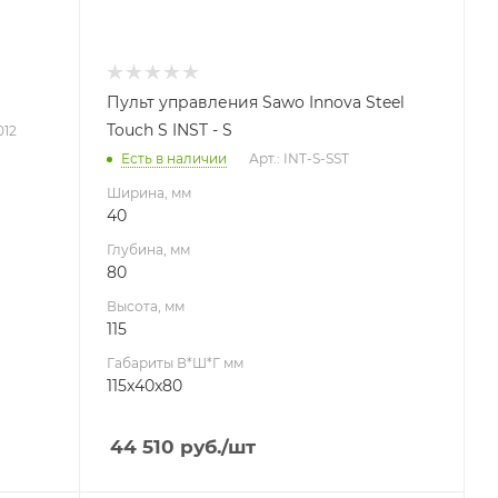
Пульт управления Sawo Innova Steel
Touch S INST - S
012
Есть в наличии
Арт.: INT-S-SST
Ширина, мм
40
Глубина, мм
80
Высота, мм
115
Габариты В*Ш*Г мм
115x40x80
44 510
руб.
/шт