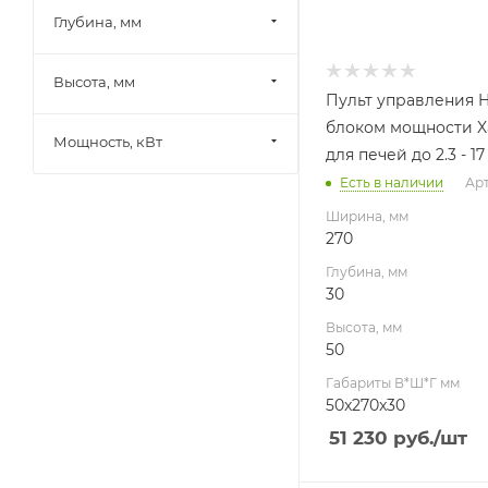
Глубина, мм
Высота, мм
Пульт управления H
блоком мощности Xa
Мощность, кВт
для печей до 2.3 - 1
Есть в наличии
Арт
Ширина, мм
270
Глубина, мм
30
Высота, мм
50
Габариты В*Ш*Г мм
50x270x30
51 230
руб.
/шт