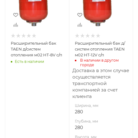
280
Высота, мм
360
Расширительный бак
Расширительный бак д/
TAEN д/систем
систем отопления TAEN
отопления м02 HT-8V с/п
м02 HT-12V с/п
В наличии в другом 
Есть в наличии
городе
Доставка в этом случае
осуществляется
транспортной
компанией за счет
клиента
Ширина, мм
280
Глубина, мм
280
Высота, мм