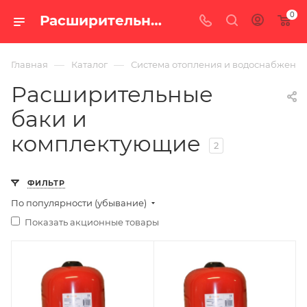
0
Расширительные баки и комплектующие — купить в Екатеринбурге, каталог с ценами интернет-магазина «100 печей.ру»
—
—
Главная
Каталог
Система отопления и водоснабжени
Расширительные
баки и
комплектующие
2
ФИЛЬТР
По популярности (убывание)
Показать акционные товары
Ширина, мм
280
Глубина, мм