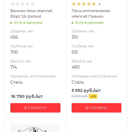
4
Сталь
Сталь
Банная печь «Kennet
Печь отопительная
Вид топлива
Вид топлива
Форт 12» (сетка)
«Kennet Пиано»
Дрова
Дрова
Есть в наличии
Есть в наличии
Диаметр дымохода,
Диаметр дымохода,
Ширина, мм
Ширина, мм
мм
мм
456
310
115
115
Глубина, мм
Глубина, мм
Длина дров, мм
Длина дров, мм
700
515
450
500
Высота, мм
Высота, мм
Масса камней, кг
Гарантия, мес.
714
490
55
12
Материал изготовления
Материал изготовления
Гарантия, мес.
Мощность, кВт
Сталь
Сталь
12
12
5 952
руб.
/шт
16 790
руб.
/шт
6 200
руб.
-
4
%
В КОРЗИНУ
В КОРЗИНУ
Ширина, мм
Ширина, мм
1
330