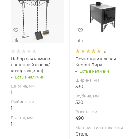
Глубина, мм
Глубина, мм
1
520
Высота, мм
Высота, мм
1
490
Материал
изготовления
3
Сталь
Набор для камина
Печь отопительная
Вид топлива
настенный (совок/
Kennet Лира
Дрова
кочерга/щетка)
Есть в наличии
Есть в наличии
Диаметр дымохода,
Ширина, мм
мм
Ширина, мм
330
115
1
Глубина, мм
Длина дров, мм
Глубина, мм
520
450
1
Высота, мм
Гарантия, мес.
Высота, мм
490
12
1
Материал изготовления
Мощность, кВт
Сталь
5