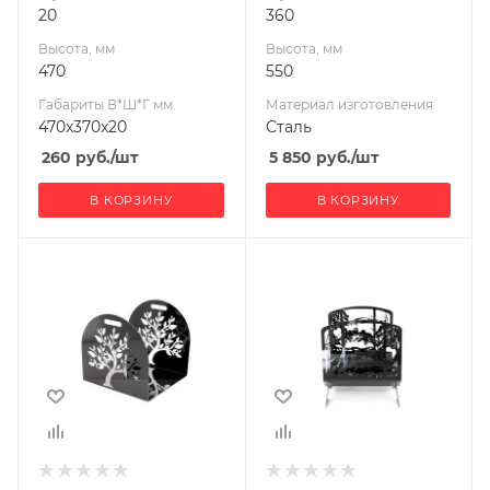
20
360
Высота, мм
Высота, мм
470
550
Габариты В*Ш*Г мм
Материал изготовления
470x370x20
Сталь
260
руб.
/шт
5 850
руб.
/шт
В КОРЗИНУ
В КОРЗИНУ
Ширина, мм
Ширина, мм
370
450
Глубина, мм
Глубина, мм
400
400
Высота, мм
Высота, мм
380
516
Материал
Материал
изготовления
изготовления
Сталь
Сталь