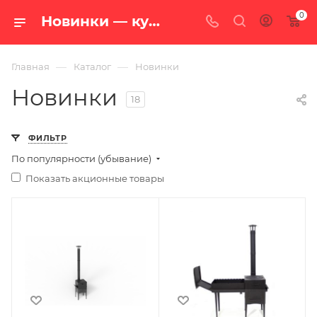
0
Новинки — купить в Екатеринбурге, каталог с ценами интернет-магазина «100 печей.ру»
—
—
Главная
Каталог
Новинки
Новинки
18
ФИЛЬТР
По популярности (убывание)
Показать акционные товары
Ширина, мм
Ширина, мм
476
663
Глубина, мм
Глубина, мм
590
475
Высота, мм
Высота, мм
506
810