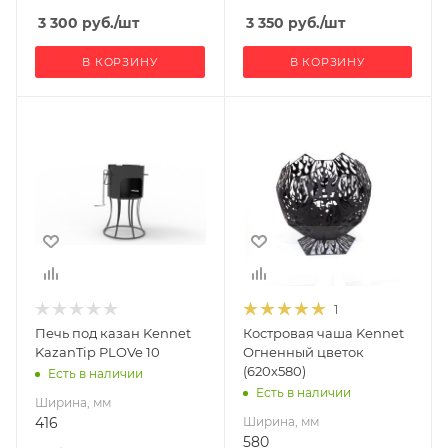
3 300
руб.
/шт
3 350
руб.
/шт
В КОРЗИНУ
В КОРЗИНУ
Ширина, мм
Ширина, мм
416
580
Глубина, мм
Глубина, мм
470
580
Высота, мм
Высота, мм
670
620
Материал
изготовления
1
Сталь Ст3
Печь под казан Kennet
Костровая чаша Kennet
Габариты В*Ш*Г мм
KazanTip PLOVe 10
Огненный цветок
620x580x580
(620х580)
Есть в наличии
Есть в наличии
Ширина, мм
416
Ширина, мм
580