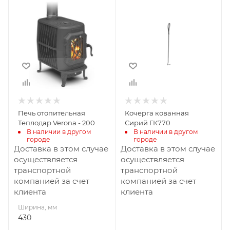
Ширина, мм
430
Глубина, мм
660
Высота, мм
700
Материал
изготовления
Чугун
Печь отопительная
Кочерга кованная
Вид топлива
Теплодар Verona - 200
Сирий ГК770
Дрова и брикеты
В наличии в другом 
В наличии в другом 
городе
городе
Диаметр дымохода,
Доставка в этом случае
Доставка в этом случае
мм
осуществляется
осуществляется
115
транспортной
транспортной
компанией за счет
компанией за счет
Длина дров, мм
клиента
клиента
540
Ширина, мм
Гарантия, мес.
430
36