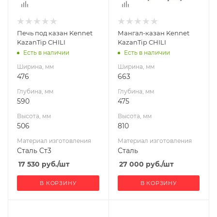
Материал
Материал
изготовления
изготовления
Сталь Ст3
Сталь
Печь под казан Kennet
Мангал-казан Kennet
Габариты В*Ш*Г мм
Габариты В*Ш*Г мм
KazanTip CHILI
KazanTip CHILI
506x476x590
810x663x475
Есть в наличии
Есть в наличии
Ширина, мм
Ширина, мм
476
663
Глубина, мм
Глубина, мм
590
475
Высота, мм
Высота, мм
506
810
Материал изготовления
Материал изготовления
Сталь Ст3
Сталь
17 530
руб.
/шт
27 000
руб.
/шт
В КОРЗИНУ
В КОРЗИНУ
Ширина, мм
Ширина, мм