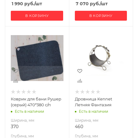
1 990
руб.
/шт
7 070
руб.
/шт
В КОРЗИНУ
В КОРЗИНУ
Ширина, мм
Ширина, мм
370
460
Глубина, мм
Глубина, мм
20
360
Высота, мм
Высота, мм
470
550
Габариты В*Ш*Г мм
Материал
470x370x20
изготовления
Сталь
Коврик для бани Рушер
Дровница Kennet
(серый) 470*380 с/п
Летняя Фантазия
Есть в наличии
Есть в наличии
Ширина, мм
Ширина, мм
370
460
Глубина, мм
Глубина, мм