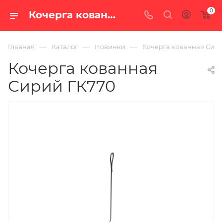
0
Кочерга кованная Сирий ГК770 — купить в Екатеринбурге с доставкой по России
—
—
—
Главная
Каталог
Новинки
Кочерга кованная Сир
Кочерга кованная
Сирий ГК770