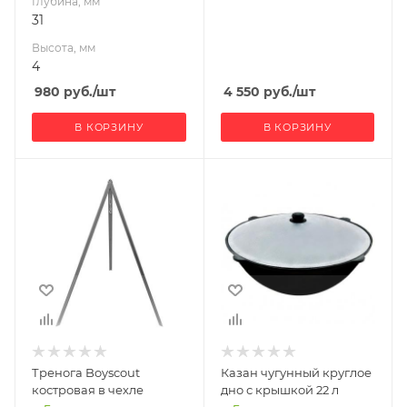
Глубина, мм
31
Высота, мм
4
980
руб.
/шт
4 550
руб.
/шт
В КОРЗИНУ
В КОРЗИНУ
Габариты В*Ш*Г мм
Материал
100x3,5x2,4
изготовления
Чугун
Тренога Boyscout
Казан чугунный круглое
костровая в чехле
дно с крышкой 22 л