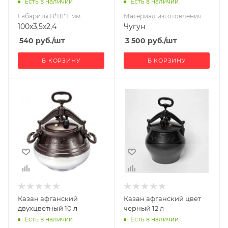
Есть в наличии
Есть в наличии
Габариты В*Ш*Г мм
Материал изготовления
100x3,5x2,4
Чугун
540
руб.
/шт
3 500
руб.
/шт
В КОРЗИНУ
В КОРЗИНУ
Материал
Материал
изготовления
изготовления
Алюминий
Алюминий
Казан афганский
Казан афганский цвет
двухцветный 10 л
черный 12 л
Есть в наличии
Есть в наличии