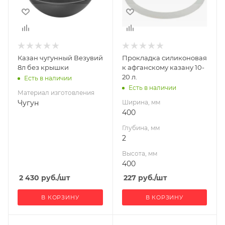
Высота, мм
400
Казан чугунный Везувий
Прокладка силиконовая
8л без крышки
к афганскому казану 10-
20 л.
Есть в наличии
Есть в наличии
Материал изготовления
Чугун
Ширина, мм
400
Глубина, мм
2
Высота, мм
400
2 430
руб.
/шт
227
руб.
/шт
В КОРЗИНУ
В КОРЗИНУ