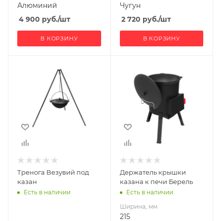
Алюминий
Чугун
4 900
руб.
/шт
2 720
руб.
/шт
В КОРЗИНУ
В КОРЗИНУ
Ширина, мм
215
Глубина, мм
60
Высота, мм
230
Тренога Везувий под
Держатель крышки
казан
казана к печи Берель
Есть в наличии
Есть в наличии
Ширина, мм
215