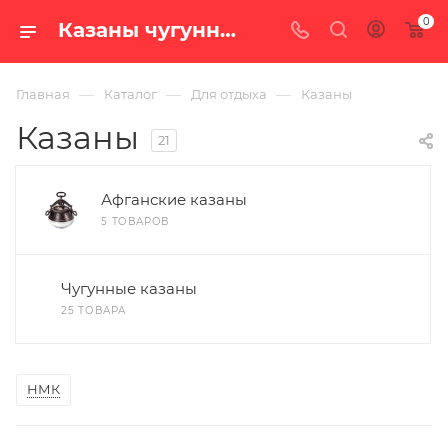
0
Казаны чугунные и алюминиевые — купить в Екатеринбурге, цены в интернет-магазине «100 печей.ру»
—
—
—
Главная
Каталог
Для отдыха
Казаны
Казаны
21
Афганские казаны
5 ТОВАРОВ
Чугунные казаны
25 ТОВАРА
НМК