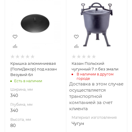
Ширина, мм
Материал
340
изготовления
Чугун
Глубина, мм
340
Высота, мм
80
Материал
изготовления
Алюминий
Крышка алюминиевая
Казан Польский
(ПолиДекор) под казан
чугунный 7 л без эмали
В наличии в другом 
Везувий 6л
городе
Есть в наличии
Доставка в этом случае
Ширина, мм
осуществляется
340
транспортной
компанией за счет
Глубина, мм
клиента
340
Материал изготовления
Высота, мм
Чугун
80