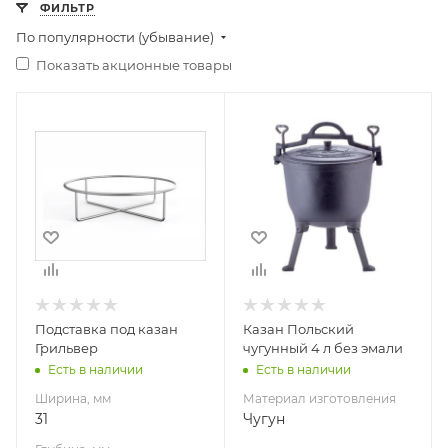
ФИЛЬТР
По популярности (убывание)
Показать акционные товары
Ширина, мм
Материал
31
изготовления
Чугун
Глубина, мм
31
Высота, мм
4
Подставка под казан
Казан Польский
Грильвер
чугунный 4 л без эмали
Есть в наличии
Есть в наличии
Ширина, мм
Материал изготовления
31
Чугун