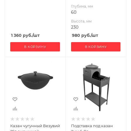
Глубина, мм
60
Высота, мм
230
1 360
руб.
/шт
980
руб.
/шт
В КОРЗИНУ
В КОРЗИНУ
Ширина, мм
530
Глубина, мм
250
Высота, мм
250
Материал
изготовления
Чугун
Казан чугунный Везувий
Подставка под казан