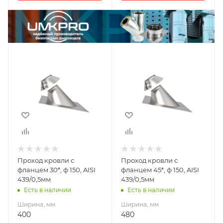
Ширина, мм
Ширина, мм
400
480
Глубина, мм
Глубина, мм
400
480
Высота, мм
Высота, мм
180
190
Материал
Материал
изготовления
изготовления
Нержавеющая
Нержавеющая
Проход кровли с
Проход кровли с
сталь
сталь
фланцем 30*, ф 150, AISI
фланцем 45*, ф 150, AISI
Диаметр дымохода,
Диаметр дымохода,
439/0,5мм
439/0,5мм
мм
мм
Есть в наличии
Есть в наличии
150
150
Ширина, мм
Ширина, мм
Производитель
Производитель
400
480