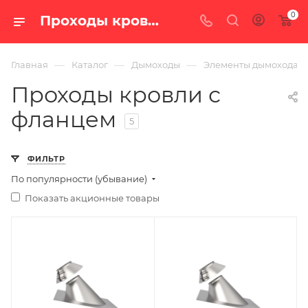
0
Проходы кровли с фланцем — купить по цене от 2 420 руб. с доставкой по России в интернет-магазине «100 печей.ру»
—
—
—
Главная
Каталог
Дымоходы
Элементы дымохода
Проходы кровли с
фланцем
5
ФИЛЬТР
По популярности (убывание)
Показать акционные товары
Ширина, мм
Ширина, мм
360
440
Глубина, мм
Глубина, мм
360
440
Высота, мм
Высота, мм