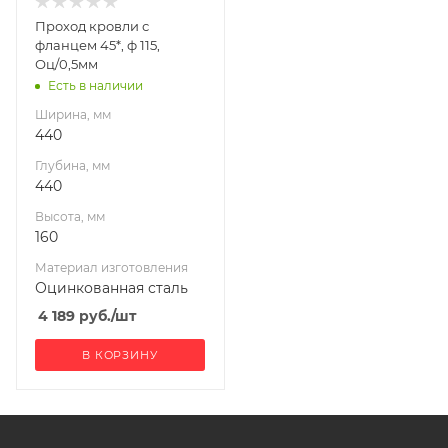
Оцинкованная
Проход кровли с
сталь
фланцем 45*, ф 115,
Производитель
Оц/0,5мм
УМК
Есть в наличии
Ширина, мм
440
Глубина, мм
440
Высота, мм
160
Материал изготовления
Оцинкованная сталь
4 189
руб.
/шт
В КОРЗИНУ