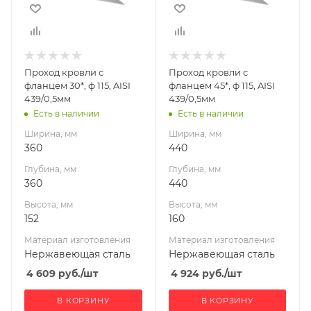
152
160
Материал
Материал
изготовления
изготовления
Нержавеющая
Нержавеющая
Проход кровли с
Проход кровли с
сталь
сталь
фланцем 30*, ф 115, AISI
фланцем 45*, ф 115, AISI
Диаметр дымохода,
Диаметр дымохода,
439/0,5мм
439/0,5мм
мм
мм
Есть в наличии
Есть в наличии
115
115
Ширина, мм
Ширина, мм
Производитель
Производитель
360
440
УМК
УМК
Глубина, мм
Глубина, мм
360
440
Высота, мм
Высота, мм
152
160
Материал изготовления
Материал изготовления
Нержавеющая сталь
Нержавеющая сталь
4 609
руб.
/шт
4 924
руб.
/шт
В КОРЗИНУ
В КОРЗИНУ