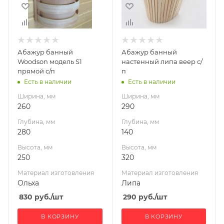
250
320
Материал
Материал
изготовления
изготовления
Ольха
Липа
Абажур банный
Абажур банный
Woodson модель S1
настенный липа веер с/
прямой с/п
п
Есть в наличии
Есть в наличии
Ширина, мм
Ширина, мм
260
290
Глубина, мм
Глубина, мм
280
140
Высота, мм
Высота, мм
250
320
Материал изготовления
Материал изготовления
Ольха
Липа
830
руб.
/шт
290
руб.
/шт
В КОРЗИНУ
В КОРЗИНУ