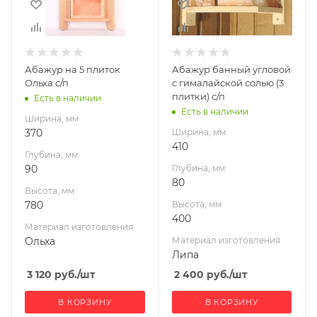
780
400
Материал
Материал
изготовления
изготовления
Ольха
Липа
Абажур на 5 плиток
Абажур банный угловой
Ольха с/п
с гималайской солью (3
плитки) с/п
Есть в наличии
Есть в наличии
Ширина, мм
370
Ширина, мм
410
Глубина, мм
90
Глубина, мм
80
Высота, мм
780
Высота, мм
400
Материал изготовления
Ольха
Материал изготовления
Липа
3 120
руб.
/шт
2 400
руб.
/шт
В КОРЗИНУ
В КОРЗИНУ