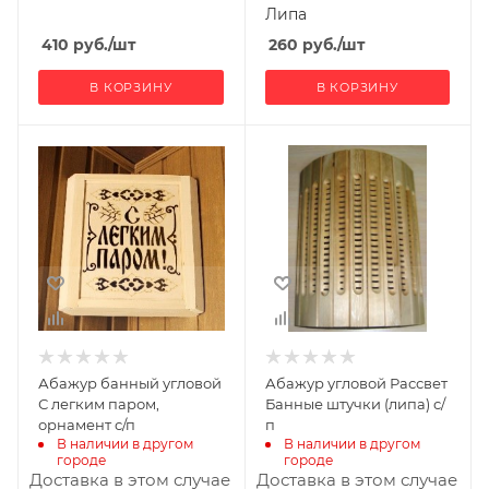
Липа
410
руб.
/шт
260
руб.
/шт
В КОРЗИНУ
В КОРЗИНУ
Ширина, мм
Ширина, мм
290
260
Глубина, мм
Глубина, мм
50
107
Высота, мм
Высота, мм
320
309
Материал
изготовления
Липа
Абажур банный угловой
Абажур угловой Рассвет
С легким паром,
Банные штучки (липа) с/
орнамент с/п
п
В наличии в другом 
В наличии в другом 
городе
городе
Доставка в этом случае
Доставка в этом случае