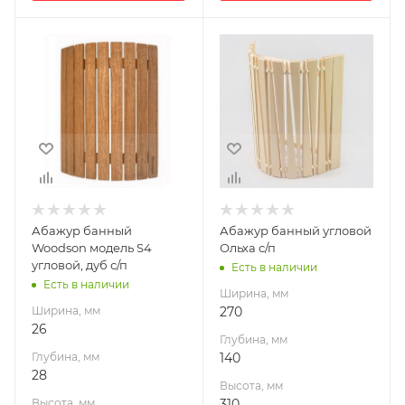
Ширина, мм
Ширина, мм
26
270
Глубина, мм
Глубина, мм
28
140
Высота, мм
Высота, мм
25
310
Материал
Материал
изготовления
изготовления
Дуб
Ольха
Абажур банный
Абажур банный угловой
Woodson модель S4
Ольха с/п
угловой, дуб с/п
Есть в наличии
Есть в наличии
Ширина, мм
Ширина, мм
270
26
Глубина, мм
Глубина, мм
140
28
Высота, мм
Высота, мм
310