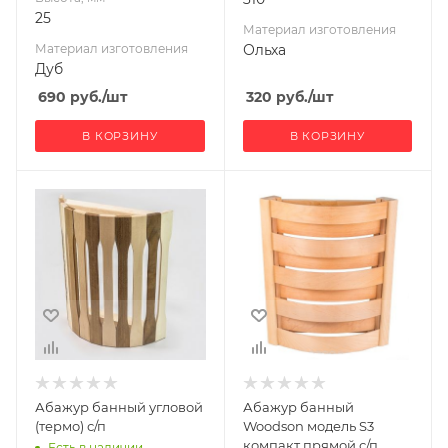
25
Материал изготовления
Материал изготовления
Ольха
Дуб
690
руб.
/шт
320
руб.
/шт
В КОРЗИНУ
В КОРЗИНУ
Ширина, мм
Ширина, мм
260
250
Глубина, мм
Глубина, мм
110
260
Высота, мм
Высота, мм
310
200
Материал
Материал
изготовления
изготовления
Абаш
Ольха
Абажур банный угловой
Абажур банный
(термо) с/п
Woodson модель S3
компакт прямой с/п
Есть в наличии