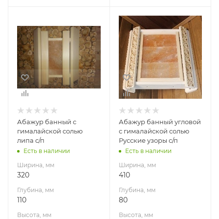
Ширина, мм
Ширина, мм
320
410
Глубина, мм
Глубина, мм
110
80
Высота, мм
Высота, мм
350
400
Материал
Материал
изготовления
изготовления
Липа
Липа
Абажур банный с
Абажур банный угловой
гималайской солью
с гималайской солью
липа с/п
Русские узоры с/п
Есть в наличии
Есть в наличии
Ширина, мм
Ширина, мм
320
410
Глубина, мм
Глубина, мм
110
80
Высота, мм
Высота, мм