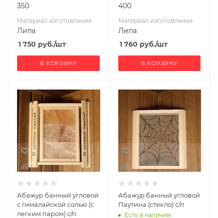
350
400
Материал изготовления
Материал изготовления
Липа
Липа
1 750
руб.
/шт
1 760
руб.
/шт
В КОРЗИНУ
В КОРЗИНУ
Ширина, мм
Ширина, мм
410
290
Глубина, мм
Глубина, мм
80
50
Высота, мм
Высота, мм
400
320
Материал
Материал
изготовления
изготовления
Липа
Липа
Абажур банный угловой
Абажур банный угловой
с гималайской солью (с
Паутина (стекло) с/п
легким паром) с/п
Есть в наличии