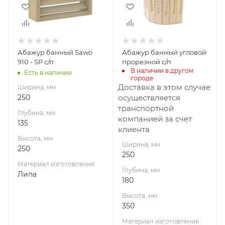
250
350
Материал
Материал
изготовления
изготовления
Липа
Липа
Абажур банный Sawo
Абажур банный угловой
910 - SP с/п
прорезной с/п
В наличии в другом 
Есть в наличии
городе
Доставка в этом случае
Ширина, мм
250
осуществляется
транспортной
Глубина, мм
компанией за счет
135
клиента
Высота, мм
Ширина, мм
250
250
Материал изготовления
Глубина, мм
Липа
180
Высота, мм
350
Материал изготовления