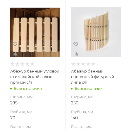
Ширина, мм
Ширина, мм
295
250
Глубина, мм
Глубина, мм
70
140
Высота, мм
Высота, мм
295
360
Материал
Материал
изготовления
изготовления
Липа
Липа
Абажур банный угловой
Абажур банный
с гималайской солью
настенный фигурный
прямой с/п
липа с/п
Есть в наличии
Есть в наличии
Ширина, мм
Ширина, мм
295
250
Глубина, мм
Глубина, мм
70
140
Высота, мм
Высота, мм