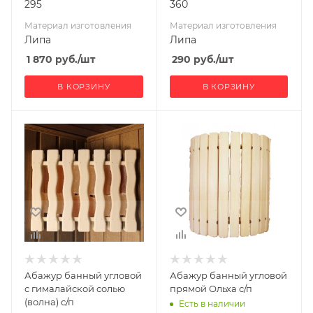
295
360
Материал изготовления
Материал изготовления
Липа
Липа
1 870
руб.
/шт
290
руб.
/шт
В КОРЗИНУ
В КОРЗИНУ
Ширина, мм
Ширина, мм
295
350
Глубина, мм
Глубина, мм
70
100
Высота, мм
Высота, мм
295
500
Материал
Материал
изготовления
изготовления
Липа
Ольха
Абажур банный угловой
Абажур банный угловой
с гималайской солью
прямой Ольха с/п
(волна) с/п
Есть в наличии