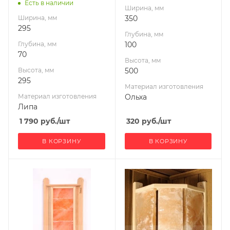
Есть в наличии
Ширина, мм
Ширина, мм
350
295
Глубина, мм
Глубина, мм
100
70
Высота, мм
Высота, мм
500
295
Материал изготовления
Материал изготовления
Ольха
Липа
1 790
руб.
/шт
320
руб.
/шт
В КОРЗИНУ
В КОРЗИНУ
Ширина, мм
Ширина, мм
370
410
Глубина, мм
Глубина, мм
90
80
Высота, мм
Высота, мм