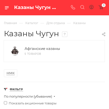
0
Казаны Чугун ➤ каталог, цены на сайте интернет магазина «100 печей» в Екатеринбурге
—
—
—
Главная
Каталог
Для отдыха
Казаны
Казаны Чугун
7
Афганские казаны
5 ТОВАРОВ
НМК
ФИЛЬТР
По популярности (убывание)
Показать акционные товары