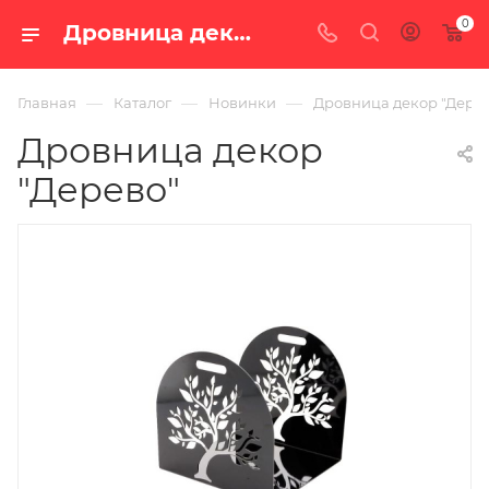
0
Дровница декор "Дерево" — цена в Екатеринбурге, купить в интернет-магазине «100 печей.ру»
—
—
—
Главная
Каталог
Новинки
Дровница декор "Дере
Дровница декор
"Дерево"