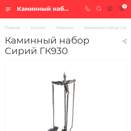
0
Каминный набор Сирий ГК930 — купить в Екатеринбурге с доставкой по России
—
—
—
Главная
Каталог
Новинки
Каминный набор Сири
Каминный набор
Сирий ГК930