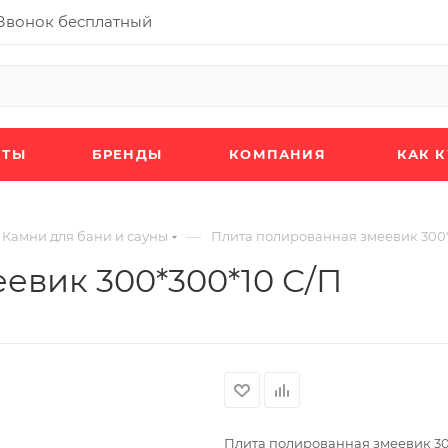
Звонок бесплатный
КТЫ
БРЕНДЫ
КОМПАНИЯ
КАК 
—
Камни для бани и сауны
Плита полированная змеевик 300*
евик 300*300*10 С/П
Плита полированная змеевик 30