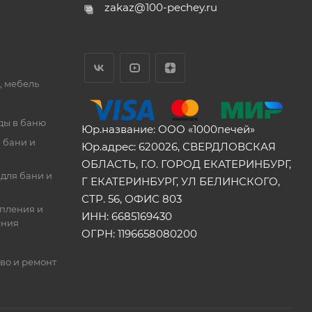
zakaz@100-pechey.ru
, мебель
ды в баню
Юр.название: ООО «1000печей»
 бани и
Юр.адрес: 620026, СВЕРДЛОВСКАЯ
ОБЛАСТЬ, Г.О. ГОРОД ЕКАТЕРИНБУРГ,
для бани и
Г ЕКАТЕРИНБУРГ, УЛ БЕЛИНСКОГО,
СТР. 56, ОФИС 803
опления и
ИНН: 6685169430
ения
ОГРН: 1196658080200
во и ремонт