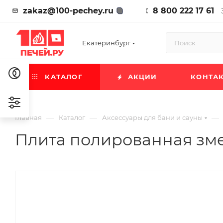
zakaz@100-pechey.ru
8 800 222 17 61
Екатеринбург
КАТАЛОГ
АКЦИИ
КОНТА
—
—
—
Главная
Каталог
Аксессуары для бани и сауны
Плита полированная зме