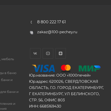
8 800 222 17 61
zakaz@100-pechey.ru
, мебель
ды в баню
Юр.название: ООО «1000печей»
 бани и
Юр.адрес: 620026, СВЕРДЛОВСКАЯ
ОБЛАСТЬ, Г.О. ГОРОД ЕКАТЕРИНБУРГ,
для бани и
Г ЕКАТЕРИНБУРГ, УЛ БЕЛИНСКОГО,
СТР. 56, ОФИС 803
опления и
ИНН: 6685169430
ения