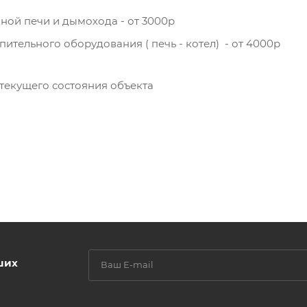
ной печи и дымохода - от 3000р
ительного оборудования ( печь - котел) - от 4000р
 текущего состояния объекта
ших