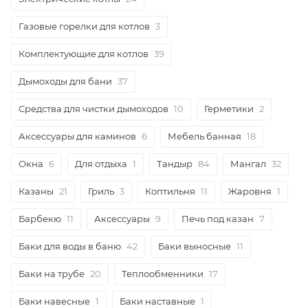
Газовые горелки для котлов
3
Комплектующие для котлов
39
Дымоходы для бани
37
Средства для чистки дымоходов
10
Герметики
2
Аксессуары для каминов
6
Мебель банная
18
Окна
6
Для отдыха
1
Тандыр
84
Мангал
32
Казаны
21
Гриль
3
Коптильня
11
Жаровня
1
Барбекю
11
Аксессуары
9
Печь под казан
7
Баки для воды в баню
42
Баки выносные
11
Баки на трубе
20
Теплообменники
17
Баки навесные
1
Баки наставные
1