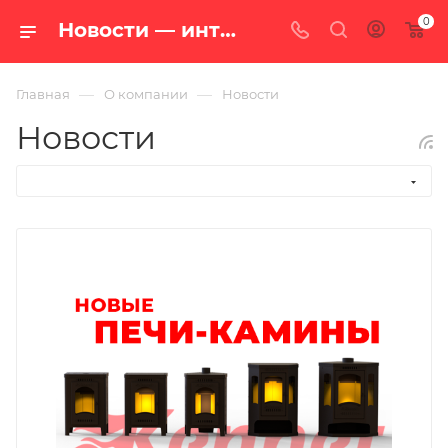
0
Новости — интернет-магазин «100 печей.ру»
—
—
Главная
О компании
Новости
Новости