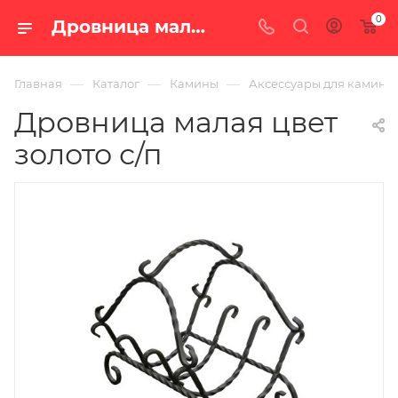
0
Дровница малая цвет золото с/п — купить в Екатеринбурге с доставкой по России
—
—
—
Главная
Каталог
Камины
Аксессуары для камино
Дровница малая цвет
золото с/п