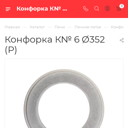
0
Конфорка К№ 6 Ø352 (Р) — цена в Екатеринбурге, купить в интернет-магазине «100 печей.ру»
—
—
—
—
Главная
Каталог
Печи
Печное литье
Конфорка
Конфорка К№ 6 Ø352
(Р)