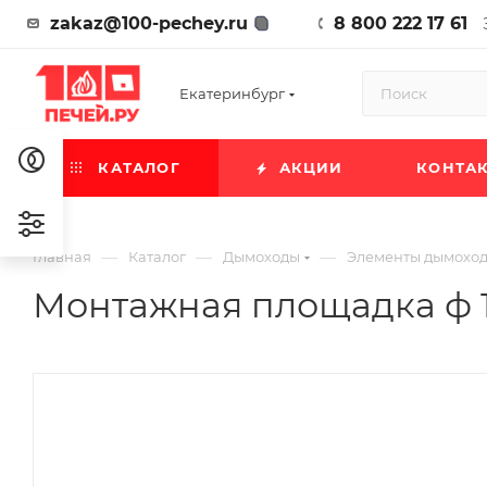
zakaz@100-pechey.ru
8 800 222 17 61
Екатеринбург
КАТАЛОГ
АКЦИИ
КОНТА
—
—
—
Главная
Каталог
Дымоходы
Элементы дымохо
Монтажная площадка ф 150