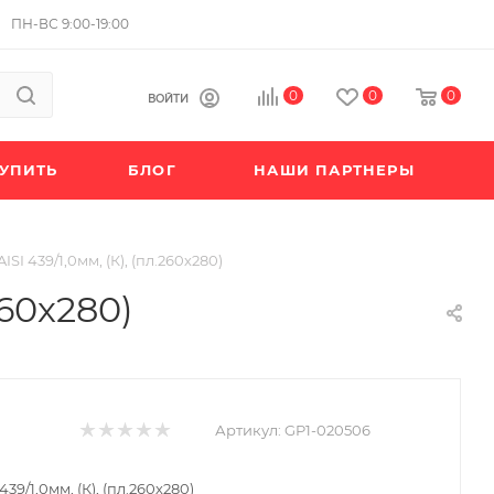
ПН-ВС 9:00-19:00
0
0
0
ВОЙТИ
КУПИТЬ
БЛОГ
НАШИ ПАРТНЕРЫ
I 439/1,0мм, (К), (пл.260х280)
260х280)
Артикул:
GP1-020506
9/1,0мм, (К), (пл.260х280)