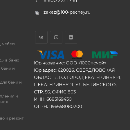
8 800 222 17 61
zakaz@100-pechey.ru
, мебель
ды в баню
Юр.название: ООО «1000печей»
 бани и
Юр.адрес: 620026, СВЕРДЛОВСКАЯ
ОБЛАСТЬ, Г.О. ГОРОД ЕКАТЕРИНБУРГ,
для бани и
Г ЕКАТЕРИНБУРГ, УЛ БЕЛИНСКОГО,
СТР. 56, ОФИС 803
опления и
ИНН: 6685169430
ения
ОГРН: 1196658080200
во и ремонт