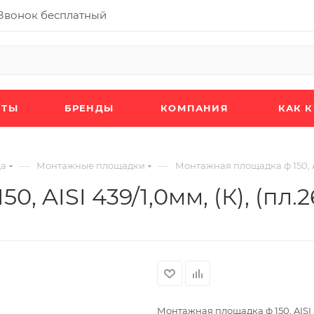
Звонок бесплатный
КТЫ
БРЕНДЫ
КОМПАНИЯ
КАК 
—
—
да
Монтажные площадки
Монтажная площадка ф 150, AIS
, AISI 439/1,0мм, (К), (пл.
Монтажная площадка ф 150, AISI 43