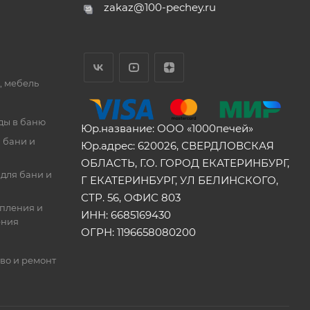
zakaz@100-pechey.ru
, мебель
ды в баню
Юр.название: ООО «1000печей»
 бани и
Юр.адрес: 620026, СВЕРДЛОВСКАЯ
ОБЛАСТЬ, Г.О. ГОРОД ЕКАТЕРИНБУРГ,
для бани и
Г ЕКАТЕРИНБУРГ, УЛ БЕЛИНСКОГО,
СТР. 56, ОФИС 803
опления и
ИНН: 6685169430
ения
ОГРН: 1196658080200
во и ремонт