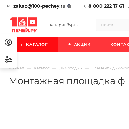
zakaz@100-pechey.ru
8 800 222 17 61
Екатеринбург
КАТАЛОГ
АКЦИИ
КОНТА
—
—
—
Главная
Каталог
Дымоходы
Элементы дымохо
Монтажная площадка ф 115х