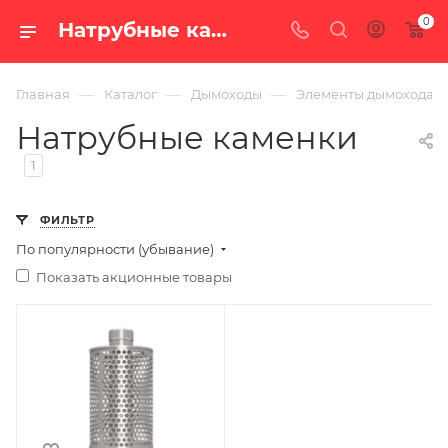
0
Натрубные каменки — купить по цене от 4 220 руб. с доставкой по России в интернет-магазине «100 печей.ру»
—
—
—
Главная
Каталог
Дымоходы
Элементы дымохода
Натрубные каменки
1
ФИЛЬТР
По популярности (убывание)
Показать акционные товары
Ширина, мм
300
Глубина, мм
300
Высота, мм