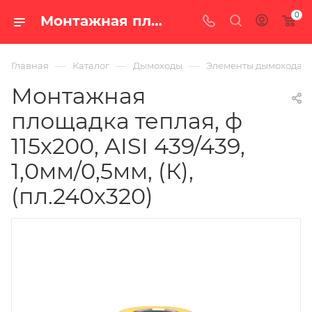
0
Монтажная площадка теплая, ф 115х200, AISI 439/439, 1,0мм/0,5мм, (К), (пл.240х320) — купить в Екатеринбурге по цене 3 125 руб. в интернет-магазине «100 печей.ру»
—
—
—
Главная
Каталог
Дымоходы
Элементы дымохода
Монтажная
площадка теплая, ф
115х200, AISI 439/439,
1,0мм/0,5мм, (К),
(пл.240х320)