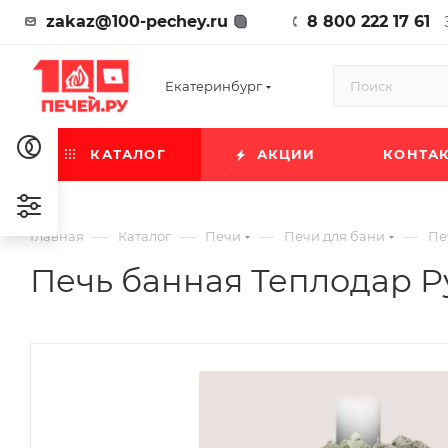
zakaz@100-pechey.ru
8 800 222 17 61
Екатеринбург
КАТАЛОГ
АКЦИИ
КОНТА
—
—
—
—
Главная
Каталог
Печи
Печи для бани
Пе
Печь банная Теплодар Ру