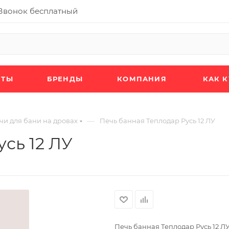
Звонок бесплатный
КТЫ
БРЕНДЫ
КОМПАНИЯ
КАК 
—
чи для бани на дровах
Печь банная Теплодар Русь 12 ЛУ
сь 12 ЛУ
Печь банная Теплодар Русь 12 Л