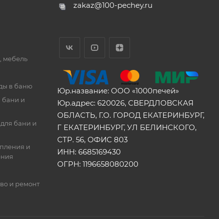
zakaz@100-pechey.ru
, мебель
ды в баню
Юр.название: ООО «1000печей»
 бани и
Юр.адрес: 620026, СВЕРДЛОВСКАЯ
ОБЛАСТЬ, Г.О. ГОРОД ЕКАТЕРИНБУРГ,
для бани и
Г ЕКАТЕРИНБУРГ, УЛ БЕЛИНСКОГО,
СТР. 56, ОФИС 803
опления и
ИНН: 6685169430
ения
ОГРН: 1196658080200
во и ремонт