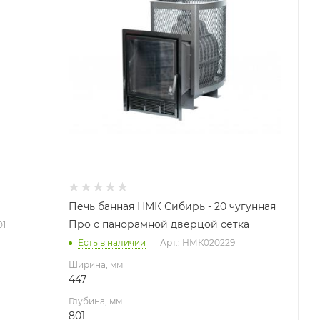
801
Высота, мм
715
Вид топлива
Дрова
Масса камней, кг
180
Печь банная НМК Сибирь - 20 чугунная
Про с панорамной дверцой сетка
01
Есть в наличии
Арт.: НМК020229
Ширина, мм
447
Глубина, мм
801