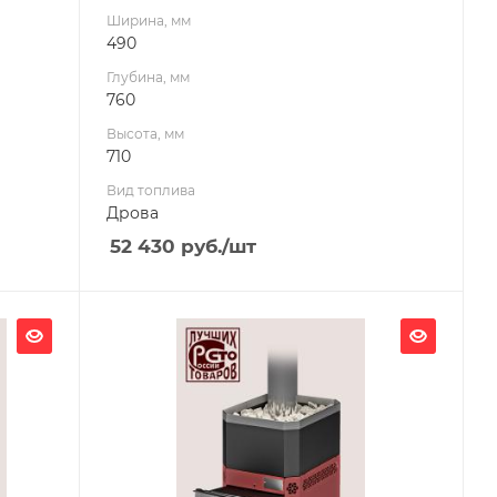
Ширина, мм
490
Глубина, мм
760
Высота, мм
710
Вид топлива
Дрова
52 430
руб.
/шт
Ширина, мм
335
Глубина, мм
696
Высота, мм
679
Материал изготовления