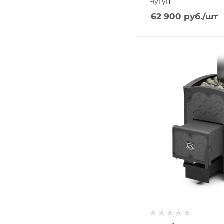
Чугун
62 900
руб.
/шт
Ширина, мм
477
Глубина, мм
848
Высота, мм
663
Материал изготовлени
Чугун
Вид топлива
Дрова
Диаметр дымохода, мм
115
Длина дров, мм
430