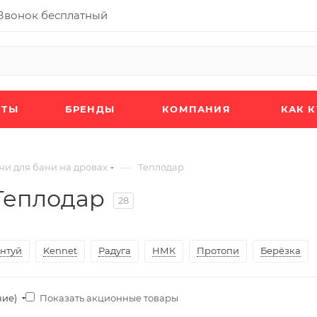
Звонок бесплатный
КТЫ
БРЕНДЫ
КОМПАНИЯ
КАК 
—
чи для бани на дровах
Теплодар
Теплодар
28
нтуй
Kennet
Радуга
НМК
Протопи
Берёзка
Показать акционные товары
ние)