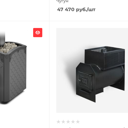
Чугун
47 470
руб.
/шт
Ширина, мм
410
Глубина, мм
650
Высота, мм
660
я
Материал изготовления
Сталь
Вид топлива
Дрова
Диаметр дымохода, мм
115
Длина дров, мм
620