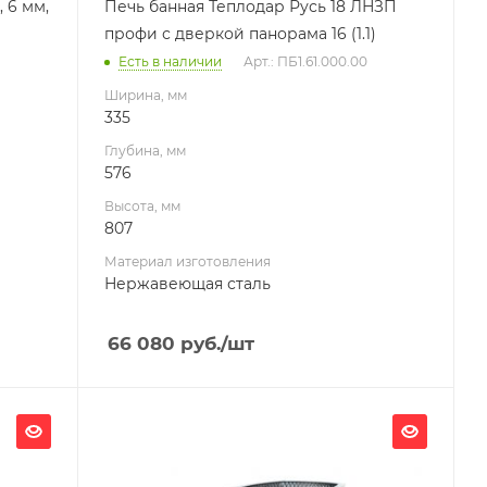
 6 мм,
Печь банная Теплодар Русь 18 ЛНЗП
Масса камней, кг
профи с дверкой панорама 16 (1.1)
90
Есть в наличии
Арт.: ПБ1.61.000.00
Гарантия, мес.
60
Ширина, мм
335
Глубина, мм
576
Высота, мм
807
Материал изготовления
Нержавеющая сталь
66 080
руб.
/шт
Ширина, мм
447
Глубина, мм