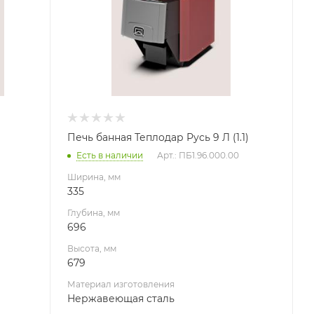
Нержавеющая сталь
Вид топлива
Дрова
Диаметр дымохода, мм
115
Длина дров, мм
370
Печь банная Теплодар Русь 9 Л (1.1)
Масса камней, кг
Есть в наличии
Арт.: ПБ1.96.000.00
25
Ширина, мм
Гарантия, мес.
335
60
Глубина, мм
696
Высота, мм
679
Материал изготовления
Нержавеющая сталь