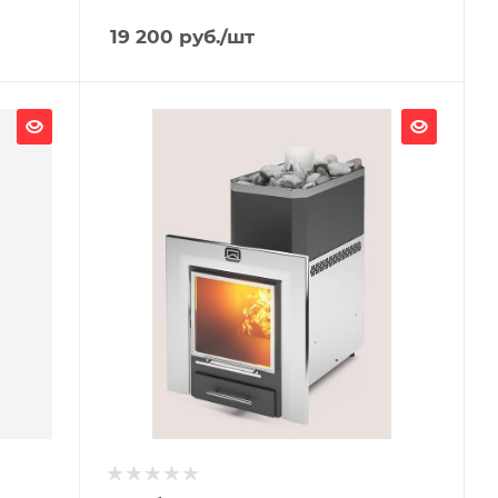
19 200
руб.
/шт
Ширина, мм
335
Глубина, мм
576
Высота, мм
807
Материал изготовления
Нержавеющая сталь
Вид топлива
Дрова
Диаметр дымохода, мм
115
Длина дров, мм
500