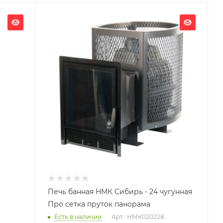
Ширина, мм
490
Глубина, мм
760
Высота, мм
710
Вид топлива
Дрова
Длина дров, мм
450
Масса камней, кг
180
Гарантия, мес.
12
Печь банная НМК Сибирь - 24 чугунная
Про сетка пруток панорама
Есть в наличии
Арт.: НМК020228