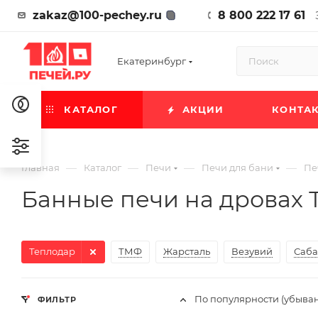
zakaz@100-pechey.ru
8 800 222 17 61
Екатеринбург
КАТАЛОГ
АКЦИИ
КОНТА
—
—
—
—
Главная
Каталог
Печи
Печи для бани
Пе
Банные печи на дровах 
Теплодар
ТМФ
Жарсталь
Везувий
Саба
По популярности (убыва
ФИЛЬТР