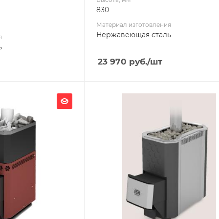
830
Материал изготовления
Нержавеющая сталь
я
ь
23 970
руб.
/шт
Ширина, мм
404
Глубина, мм
938
Высота, мм
801
я
Материал изготовления
ь
Нержавеющая сталь
Вид топлива
Дрова