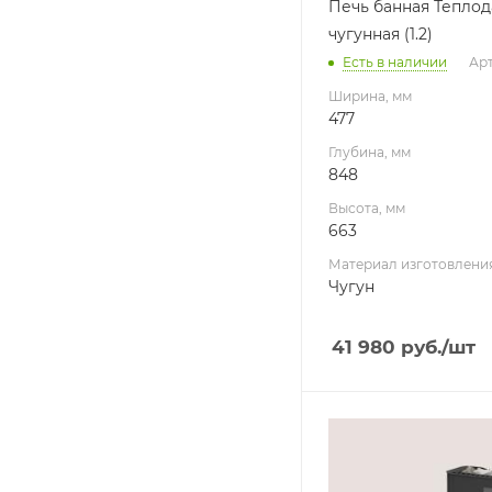
Печь банная Теплод
Масса камней, кг
чугунная (1.2)
60
Есть в наличии
Арт
Гарантия, мес.
60
Ширина, мм
477
Глубина, мм
848
Высота, мм
663
Материал изготовлени
Чугун
41 980
руб.
/шт
Ширина, мм
390
Глубина, мм