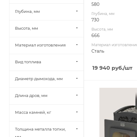
580
12
Глубина, мм
Глубина, мм
730
Высота, мм
Высота, мм
666
Материал изготовления
Материал изготовлени
Сталь
Вид топлива
19 940
руб.
/шт
Диаметр дымохода, мм
Ширина, мм
Длина дров, мм
600
Глубина, мм
930
Масса камней, кг
Высота, мм
740
Толщина металла топки,
мм
Материал изготовлени