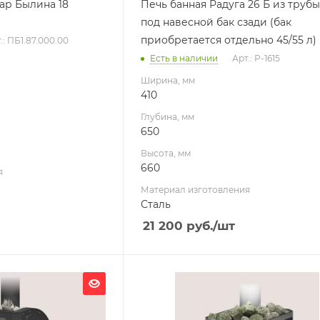
ар Былина 18
Печь банная Радуга 26 Б из трубы,
Масса камней, кг
под навесной бак сзади (бак
40
приобретается отдельно 45/55 л)
.: ПБ1.87.000.00
Гарантия, мес.
Есть в наличии
Арт.: Р-1615
12
Ширина, мм
410
Глубина, мм
650
Высота, мм
660
я
Материал изготовления
Сталь
21 200
руб.
/шт
Ширина, мм
380
Глубина, мм