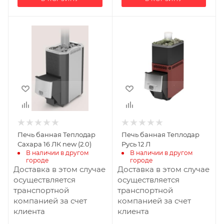
Ширина, мм
Ширина, мм
373
335
Глубина, мм
Глубина, мм
795
690
Высота, мм
Высота, мм
785
810
Материал
Материал
изготовления
изготовления
Нержавеющая
Нержавеющая
Печь банная Теплодар
Печь банная Теплодар
сталь
сталь
Сахара 16 ЛК new (2.0)
Русь 12 Л
Вид топлива
Вид топлива
В наличии в другом 
В наличии в другом 
городе
городе
Дрова
Дрова
Доставка в этом случае
Доставка в этом случае
Диаметр дымохода,
Диаметр дымохода,
осуществляется
осуществляется
мм
мм
транспортной
транспортной
115
115
компанией за счет
компанией за счет
клиента
клиента
Длина дров, мм
Длина дров, мм
465
400