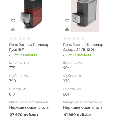
Глубина, мм
Глубина, мм
790
938
Высота, мм
Высота, мм
810
801
Материал
Материал
изготовления
изготовления
Нержавеющая
Нержавеющая
Печь банная Теплодар
Печь банная Теплодар
сталь
сталь
Русь 18 Л
Сахара 24 ЛК (2.0)
Вид топлива
Вид топлива
Есть в наличии
Есть в наличии
Дрова
Дрова
Ширина, мм
Ширина, мм
Диаметр дымохода,
Диаметр дымохода,
335
404
мм
мм
Глубина, мм
Глубина, мм
115
115
790
938
Длина дров, мм
Длина дров, мм
Высота, мм
Высота, мм
500
600
810
801
Масса камней, кг
Масса камней, кг
Материал изготовления
Материал изготовления
90
90
Нержавеющая сталь
Нержавеющая сталь
Гарантия, мес.
Гарантия, мес.
27 970
руб.
/шт
41 980
руб.
/шт