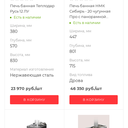
Нержавеющая
Масса камней, кг
Печь банная Теплодар
Печь банная НМК
сталь
180
Русь 12 ЛУ
Сибирь - 20 чугунная
Вид топлива
Про с панорамной
Есть в наличии
Дрова
дверцой сетка
Есть в наличии
Ширина, мм
Диаметр дымохода,
380
Ширина, мм
мм
447
Глубина, мм
115
570
Глубина, мм
Длина дров, мм
801
Высота, мм
400
830
Высота, мм
Масса камней, кг
715
Материал изготовления
50
Нержавеющая сталь
Вид топлива
Гарантия, мес.
Дрова
60
23 970
руб.
/шт
46 350
руб.
/шт
В КОРЗИНУ
В КОРЗИНУ
Ширина, мм
Ширина, мм
335
404