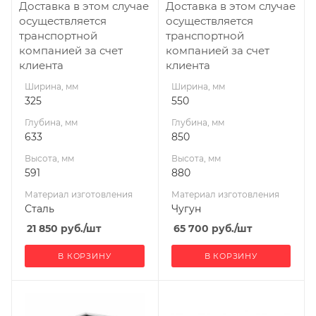
мм
мм
Доставка в этом случае
Доставка в этом случае
115
115
осуществляется
осуществляется
транспортной
транспортной
Длина дров, мм
Длина дров, мм
компанией за счет
компанией за счет
430
500
клиента
клиента
Масса камней, кг
Масса камней, кг
Ширина, мм
Ширина, мм
60
200
325
550
Габариты В*Ш*Г мм
Габариты В*Ш*Г мм
Глубина, мм
Глубина, мм
591x325x633
880x550x850
633
850
Гарантия, мес.
Гарантия, мес.
Высота, мм
Высота, мм
12
12
591
880
Материал изготовления
Материал изготовления
Сталь
Чугун
21 850
руб.
/шт
65 700
руб.
/шт
В КОРЗИНУ
В КОРЗИНУ
Ширина, мм
Ширина, мм
450
490