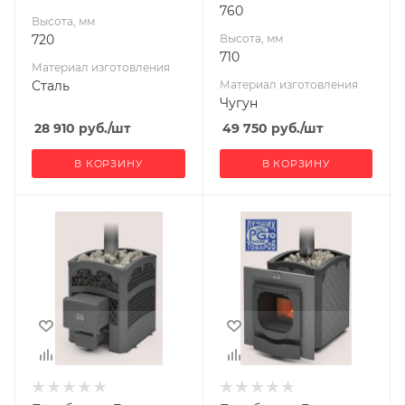
760
Высота, мм
720
Высота, мм
710
Материал изготовления
Сталь
Материал изготовления
Чугун
28 910
руб.
/шт
49 750
руб.
/шт
В КОРЗИНУ
В КОРЗИНУ
Ширина, мм
Ширина, мм
575
477
Глубина, мм
Глубина, мм
860
824
Высота, мм
Высота, мм
665
663
Материал
Материал
изготовления
изготовления
Чугун
Чугун