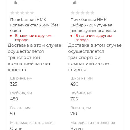
Материал
Материал
изготовления
изготовления
Сталь
Чугун
Печь банная НМК
Печь банная НМК
Вид топлива
Вид топлива
Копеечка сталь 6мм (без
Сибирь - 20 чугунная
Дрова
Дрова
бака)
дверка универсальная
В наличии в другом 
В наличии в другом 
сетка пруток
Диаметр дымохода,
Диаметр дымохода,
городе
городе
мм
мм
Доставка в этом случае
Доставка в этом случае
115
115
осуществляется
осуществляется
транспортной
транспортной
Длина дров, мм
Длина дров, мм
компанией за счет
компанией за счет
400
360
клиента
клиента
Масса камней, кг
Масса камней, кг
Ширина, мм
Ширина, мм
60
180
325
490
Габариты В*Ш*Г мм
Гарантия, мес.
Глубина, мм
Глубина, мм
591x325x480
12
480
765
Гарантия, мес.
Высота, мм
Высота, мм
12
591
710
Материал изготовления
Материал изготовления
Сталь
Чугун