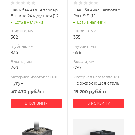
Чугун
Нержавеющая
Печь банная Теплодар
Печь банная Теплодар
сталь
Вид топлива
Былина 24 чугунная (1.2)
Русь 9 Л (1.1)
Дрова
Вид топлива
Есть в наличии
Есть в наличии
Дрова
Диаметр дымохода,
Ширина, мм
Ширина, мм
мм
Диаметр дымохода,
562
335
115
мм
Глубина, мм
Глубина, мм
115
Длина дров, мм
935
696
490
Длина дров, мм
Высота, мм
Высота, мм
370
Масса камней, кг
740
679
101
Масса камней, кг
Материал изготовления
Материал изготовления
25
Гарантия, мес.
Чугун
Нержавеющая сталь
60
Гарантия, мес.
47 470
руб.
/шт
19 200
руб.
/шт
60
В КОРЗИНУ
В КОРЗИНУ
Ширина, мм
Ширина, мм
477
410