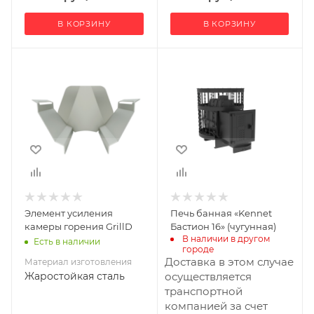
60
60
В КОРЗИНУ
В КОРЗИНУ
Материал
Ширина, мм
570
изготовления
Жаростойкая
Глубина, мм
сталь
770
Высота, мм
660
Материал
изготовления
Чугун
Элемент усиления
Печь банная «Kennet
Вид топлива
камеры горения GrillD
Бастион 16» (чугунная)
Дрова
В наличии в другом 
Есть в наличии
городе
Диаметр дымохода,
Доставка в этом случае
Материал изготовления
мм
Жаростойкая сталь
осуществляется
115
транспортной
компанией за счет
Длина дров, мм