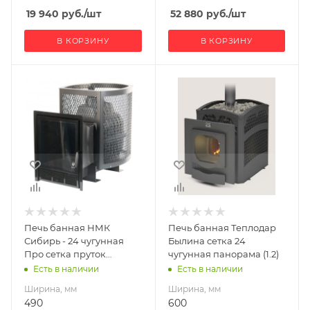
12
12
19 940
руб.
/шт
52 880
руб.
/шт
В КОРЗИНУ
В КОРЗИНУ
Ширина, мм
Ширина, мм
490
600
Глубина, мм
Глубина, мм
760
930
Высота, мм
Высота, мм
710
740
Вид топлива
Материал
Дрова
изготовления
Чугун
Длина дров, мм
Печь банная НМК
Печь банная Теплодар
450
Вид топлива
Сибирь - 24 чугунная
Былина сетка 24
Дрова
Про сетка пруток
чугунная панорама (1.2)
Масса камней, кг
панорама
Есть в наличии
Есть в наличии
180
Диаметр дымохода,
мм
Ширина, мм
Ширина, мм
Гарантия, мес.
115
490
600
12