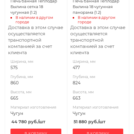
Печь банная Теплодар
Печь банная Теплодар
Вид топлива
Вид топлива
Былина сетка 18
Былина 18 чугунная
Дрова
Дрова
чугунная (1.2)
панорама (1.2)
В наличии в другом 
В наличии в другом 
Диаметр дымохода,
Диаметр дымохода,
городе
городе
мм
мм
Доставка в этом случае
Доставка в этом случае
115
115
осуществляется
осуществляется
транспортной
транспортной
Длина дров, мм
Длина дров, мм
компанией за счет
компанией за счет
430
430
клиента
клиента
Масса камней, кг
Масса камней, кг
Ширина, мм
Ширина, мм
110
60
575
477
Гарантия, мес.
Гарантия, мес.
Глубина, мм
Глубина, мм
60
60
860
824
Высота, мм
Высота, мм
665
663
Материал изготовления
Материал изготовления
Чугун
Чугун
44 780
руб.
/шт
51 880
руб.
/шт
В КОРЗИНУ
В КОРЗИНУ