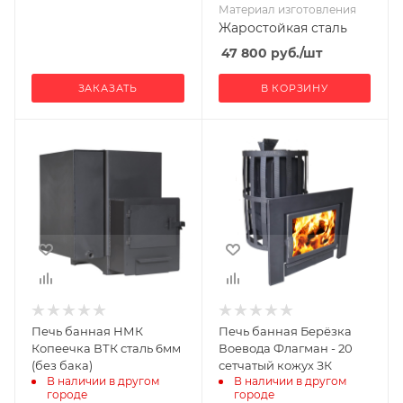
Материал изготовления
Жаростойкая сталь
47 800
руб.
/шт
ЗАКАЗАТЬ
В КОРЗИНУ
Ширина, мм
Ширина, мм
325
550
Глубина, мм
Глубина, мм
633
850
Высота, мм
Высота, мм
591
880
Материал
Материал
изготовления
изготовления
Сталь
Чугун
Печь банная НМК
Печь банная Берёзка
Вид топлива
Вид топлива
Копеечка ВТК сталь 6мм
Воевода Флагман - 20
Дрова
Дрова
(без бака)
сетчатый кожух ЗК
В наличии в другом 
В наличии в другом 
Диаметр дымохода,
Диаметр дымохода,
городе
городе