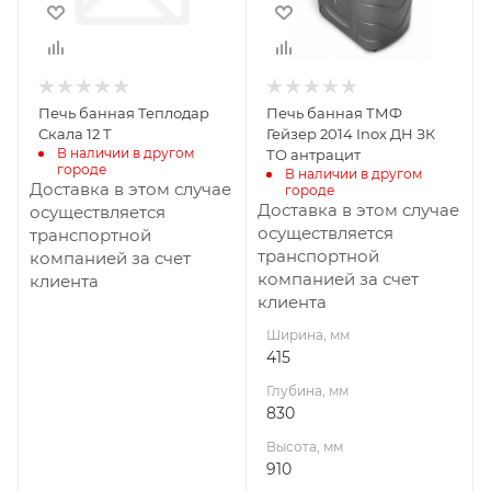
910
Материал
изготовления
Жаростойкая
Печь банная Теплодар
Печь банная ТМФ
сталь
Скала 12 Т
Гейзер 2014 Inox ДН ЗК
Вид топлива
В наличии в другом 
ТО антрацит
городе
Дрова
В наличии в другом 
Доставка в этом случае
городе
Диаметр дымохода,
Доставка в этом случае
осуществляется
мм
осуществляется
транспортной
115
транспортной
компанией за счет
компанией за счет
клиента
Длина дров, мм
клиента
500
Ширина, мм
Масса камней, кг
415
63
Глубина, мм
Гарантия, мес.
830
12
Высота, мм
910