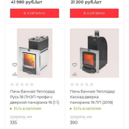
41 980
руб.
/шт
21 200
руб.
/шт
В КОРЗИНУ
В КОРЗИНУ
Ширина, мм
Ширина, мм
335
390
Глубина, мм
Глубина, мм
576
800
Высота, мм
Высота, мм
807
920
Материал
Материал
изготовления
изготовления
Нержавеющая
Нержавеющая
Печь банная Теплодар
Печь банная Теплодар
сталь
сталь
Русь 18 ЛНЗП профи с
Каскад дверка
Вид топлива
Вид топлива
дверкой панорама 16 (1.1)
панорама 18 ЛП (2018)
Дрова
Дрова
Есть в наличии
Есть в наличии
Диаметр дымохода,
Диаметр дымохода,
Ширина, мм
Ширина, мм
мм
мм
335
390
115
115