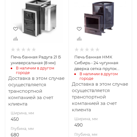
Глубина, мм
Глубина, мм
680
760
Высота, мм
Высота, мм
720
710
Материал
Материал
изготовления
изготовления
Сталь
Чугун
Печь банная Радуга 21 Б
Печь банная НМК
Вид топлива
Вид топлива
универсальная (8 мм)
Сибирь - 24 чугунная
Дрова
Дрова
В наличии в другом 
дверка сетка пруток
городе
В наличии в другом 
панорама
Диаметр дымохода,
Диаметр дымохода,
Доставка в этом случае
городе
мм
мм
Доставка в этом случае
осуществляется
115
115
осуществляется
транспортной
транспортной
компанией за счет
Длина дров, мм
Длина дров, мм
компанией за счет
клиента
620
450
клиента
Ширина, мм
Масса камней, кг
Масса камней, кг
450
Ширина, мм
50
180
490
Глубина, мм
Гарантия, мес.
Гарантия, мес.
680
Глубина, мм
12
12