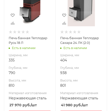
790
938
Высота, мм
Высота, мм
810
801
Материал
Материал
изготовления
изготовления
Нержавеющая
Нержавеющая
Печь банная Теплодар
Печь банная Теплодар
сталь
сталь
Русь 18 Л
Сахара 24 ЛК (2.0)
Вид топлива
Вид топлива
Есть в наличии
Есть в наличии
Дрова
Дрова
Ширина, мм
Ширина, мм
Диаметр дымохода,
Диаметр дымохода,
335
404
мм
мм
Глубина, мм
Глубина, мм
115
115
790
938
Длина дров, мм
Длина дров, мм
Высота, мм
Высота, мм
500
600
810
801
Масса камней, кг
Масса камней, кг
Материал изготовления
Материал изготовления
90
90
Нержавеющая сталь
Нержавеющая сталь
Гарантия, мес.
Гарантия, мес.
27 970
руб.
/шт
41 980
руб.
/шт
60
60