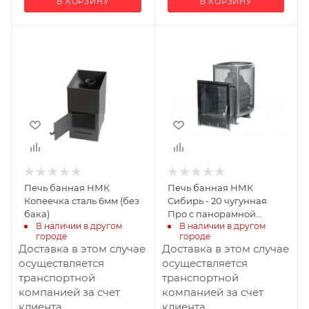
В КОРЗИНУ
В КОРЗИНУ
Ширина, мм
Ширина, мм
325
447
Глубина, мм
Глубина, мм
480
801
Высота, мм
Высота, мм
591
715
Материал
Вид топлива
Дрова
изготовления
Сталь
Масса камней, кг
Печь банная НМК
Печь банная НМК
180
Вид топлива
Копеечка сталь 6мм (без
Сибирь - 20 чугунная
Дрова
бака)
Про с панорамной
В наличии в другом 
В наличии в другом 
дверцой сетка
Диаметр дымохода,
городе
городе
мм
Доставка в этом случае
Доставка в этом случае
115
осуществляется
осуществляется
транспортной
транспортной
Длина дров, мм
компанией за счет
компанией за счет
400
клиента
клиента