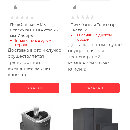
Печь банная НМК
Печь банная Теплодар
Копеечка СЕТКА сталь 6
Скала 12 Т
В наличии в другом 
мм, Сибирь
городе
В наличии в другом 
Доставка в этом случае
городе
Доставка в этом случае
осуществляется
осуществляется
транспортной
транспортной
компанией за счет
компанией за счет
клиента
клиента
ЗАКАЗАТЬ
ЗАКАЗАТЬ
Ширина, мм
Ширина, мм
415
325
Глубина, мм
Глубина, мм
830
633