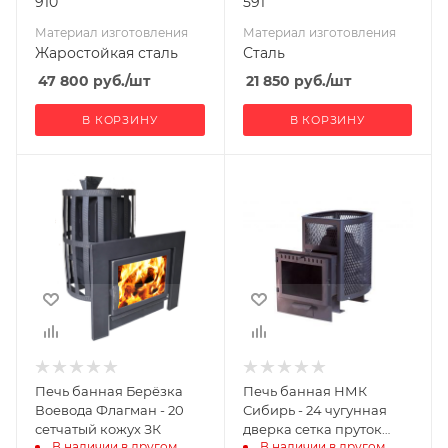
910
591
Материал изготовления
Материал изготовления
Жаростойкая сталь
Сталь
47 800
руб.
/шт
21 850
руб.
/шт
В КОРЗИНУ
В КОРЗИНУ
Ширина, мм
Ширина, мм
550
490
Глубина, мм
Глубина, мм
850
760
Высота, мм
Высота, мм
880
710
Материал
Материал
изготовления
изготовления
Чугун
Чугун
Печь банная Берёзка
Печь банная НМК
Вид топлива
Вид топлива
Воевода Флагман - 20
Сибирь - 24 чугунная
Дрова
Дрова
сетчатый кожух ЗК
дверка сетка пруток
В наличии в другом 
В наличии в другом 
панорама