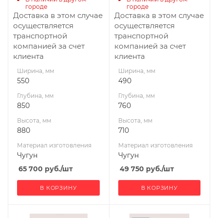
Диаметр дымохода,
Диаметр дымохода,
городе
городе
мм
мм
Доставка в этом случае
Доставка в этом случае
115
115
осуществляется
осуществляется
транспортной
транспортной
Длина дров, мм
Длина дров, мм
компанией за счет
компанией за счет
500
450
клиента
клиента
Масса камней, кг
Масса камней, кг
Ширина, мм
Ширина, мм
200
180
550
490
Габариты В*Ш*Г мм
Гарантия, мес.
Глубина, мм
Глубина, мм
880x550x850
12
850
760
Гарантия, мес.
Высота, мм
Высота, мм
12
880
710
Материал изготовления
Материал изготовления
Чугун
Чугун
65 700
руб.
/шт
49 750
руб.
/шт
В КОРЗИНУ
В КОРЗИНУ
Ширина, мм
Ширина, мм