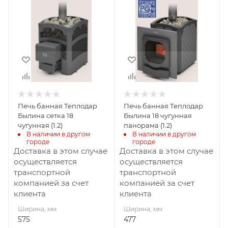
575
477
Глубина, мм
Глубина, мм
860
824
Высота, мм
Высота, мм
665
663
Материал
Материал
изготовления
изготовления
Чугун
Чугун
Печь банная Теплодар
Печь банная Теплодар
Вид топлива
Вид топлива
Былина сетка 18
Былина 18 чугунная
Дрова
Дрова
чугунная (1.2)
панорама (1.2)
В наличии в другом 
В наличии в другом 
Диаметр дымохода,
Диаметр дымохода,
городе
городе
мм
мм
Доставка в этом случае
Доставка в этом случае
115
115
осуществляется
осуществляется
транспортной
транспортной
Длина дров, мм
Длина дров, мм
компанией за счет
компанией за счет
430
430
клиента
клиента
Масса камней, кг
Масса камней, кг
Ширина, мм
Ширина, мм
110
60
575
477
Гарантия, мес.
Гарантия, мес.