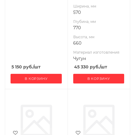
Ширина, мм
Масса камней, кг
570
140
Глубина, мм
Гарантия, мес.
770
12
Высота, мм
660
Материал изготовления
Чугун
5 150
руб.
/шт
45 330
руб.
/шт
В КОРЗИНУ
В КОРЗИНУ