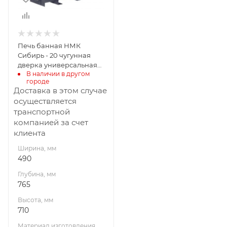
710
Материал
изготовления
Чугун
Печь банная НМК
Вид топлива
Сибирь - 20 чугунная
Дрова
дверка универсальная
В наличии в другом 
сетка пруток
Диаметр дымохода,
городе
мм
Доставка в этом случае
115
осуществляется
транспортной
Длина дров, мм
компанией за счет
360
клиента
Масса камней, кг
Ширина, мм
180
490
Гарантия, мес.
Глубина, мм
12
765
Высота, мм
710
Материал изготовления