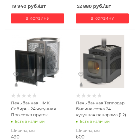
12
12
19 940
руб.
/шт
52 880
руб.
/шт
В КОРЗИНУ
В КОРЗИНУ
Ширина, мм
Ширина, мм
490
600
Глубина, мм
Глубина, мм
760
930
Высота, мм
Высота, мм
710
740
Вид топлива
Материал
Дрова
изготовления
Чугун
Длина дров, мм
Печь банная НМК
Печь банная Теплодар
450
Вид топлива
Сибирь - 24 чугунная
Былина сетка 24
Дрова
Про сетка пруток
чугунная панорама (1.2)
Масса камней, кг
панорама
Есть в наличии
Есть в наличии
180
Диаметр дымохода,
мм
Ширина, мм
Ширина, мм
Гарантия, мес.
115
490
600
12