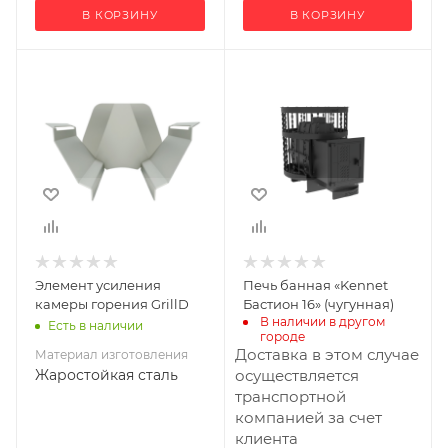
В КОРЗИНУ
В КОРЗИНУ
Материал
Ширина, мм
570
изготовления
Жаростойкая
Глубина, мм
сталь
770
Высота, мм
660
Материал
изготовления
Чугун
Элемент усиления
Печь банная «Kennet
Вид топлива
камеры горения GrillD
Бастион 16» (чугунная)
Дрова
В наличии в другом 
Есть в наличии
городе
Диаметр дымохода,
Доставка в этом случае
Материал изготовления
мм
Жаростойкая сталь
осуществляется
115
транспортной
компанией за счет
Длина дров, мм
клиента
340