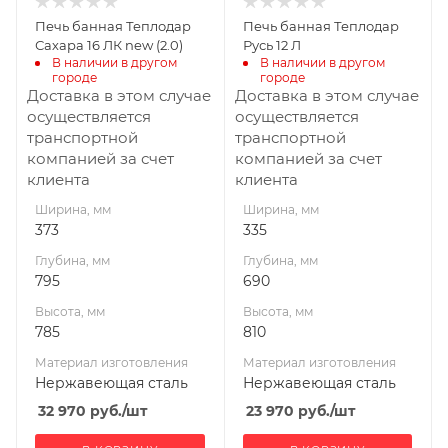
Нержавеющая
Нержавеющая
Печь банная Теплодар
Печь банная Теплодар
сталь
сталь
Сахара 16 ЛК new (2.0)
Русь 12 Л
Вид топлива
Вид топлива
В наличии в другом 
В наличии в другом 
городе
городе
Дрова
Дрова
Доставка в этом случае
Доставка в этом случае
Диаметр дымохода,
Диаметр дымохода,
осуществляется
осуществляется
мм
мм
транспортной
транспортной
115
115
компанией за счет
компанией за счет
клиента
клиента
Длина дров, мм
Длина дров, мм
465
400
Ширина, мм
Ширина, мм
373
335
Масса камней, кг
Масса камней, кг
60
50
Глубина, мм
Глубина, мм
795
690
Гарантия, мес.
Гарантия, мес.
36
60
Высота, мм
Высота, мм
785
810
Материал изготовления
Материал изготовления
Нержавеющая сталь
Нержавеющая сталь
32 970
руб.
/шт
23 970
руб.
/шт