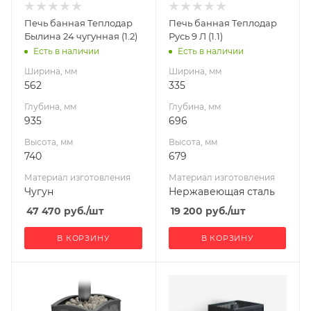
Чугун
Нержавеющая
Печь банная Теплодар
Печь банная Теплодар
сталь
Вид топлива
Былина 24 чугунная (1.2)
Русь 9 Л (1.1)
Дрова
Вид топлива
Есть в наличии
Есть в наличии
Дрова
Диаметр дымохода,
Ширина, мм
Ширина, мм
мм
Диаметр дымохода,
562
335
115
мм
Глубина, мм
Глубина, мм
115
Длина дров, мм
935
696
490
Длина дров, мм
Высота, мм
Высота, мм
370
Масса камней, кг
740
679
101
Масса камней, кг
Материал изготовления
Материал изготовления
25
Гарантия, мес.
Чугун
Нержавеющая сталь
60
Гарантия, мес.
47 470
руб.
/шт
19 200
руб.
/шт
60
В КОРЗИНУ
В КОРЗИНУ
Ширина, мм
Ширина, мм
477
410