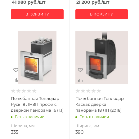
41 980
руб.
/шт
21 200
руб.
/шт
В КОРЗИНУ
В КОРЗИНУ
Ширина, мм
Ширина, мм
335
390
Глубина, мм
Глубина, мм
576
800
Высота, мм
Высота, мм
807
920
Материал
Материал
изготовления
изготовления
Нержавеющая
Нержавеющая
Печь банная Теплодар
Печь банная Теплодар
сталь
сталь
Русь 18 ЛНЗП профи с
Каскад дверка
Вид топлива
Вид топлива
дверкой панорама 16 (1.1)
панорама 18 ЛП (2018)
Дрова
Дрова
Есть в наличии
Есть в наличии
Диаметр дымохода,
Диаметр дымохода,
Ширина, мм
Ширина, мм
мм
мм
335
390
115
115