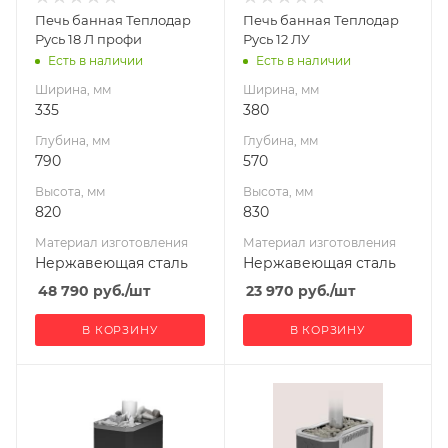
Нержавеющая
Нержавеющая
Печь банная Теплодар
Печь банная Теплодар
сталь
сталь
Русь 18 Л профи
Русь 12 ЛУ
Вид топлива
Вид топлива
Есть в наличии
Есть в наличии
Дрова
Дрова
Ширина, мм
Ширина, мм
Диаметр дымохода,
Диаметр дымохода,
335
380
мм
мм
Глубина, мм
Глубина, мм
115
115
790
570
Длина дров, мм
Длина дров, мм
Высота, мм
Высота, мм
500
400
820
830
Масса камней, кг
Масса камней, кг
Материал изготовления
Материал изготовления
90
50
Нержавеющая сталь
Нержавеющая сталь
Гарантия, мес.
Гарантия, мес.
48 790
руб.
/шт
23 970
руб.
/шт
60
60
В КОРЗИНУ
В КОРЗИНУ
Ширина, мм
Ширина, мм
335
404
Глубина, мм
Глубина, мм