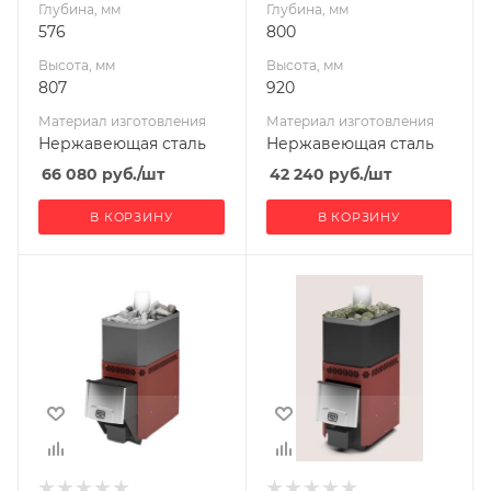
Глубина, мм
Глубина, мм
Длина дров, мм
Длина дров, мм
576
800
500
400
Высота, мм
Высота, мм
Масса камней, кг
Масса камней, кг
807
920
90
40
Материал изготовления
Материал изготовления
Гарантия, мес.
Гарантия, мес.
Нержавеющая сталь
Нержавеющая сталь
60
24
66 080
руб.
/шт
42 240
руб.
/шт
В КОРЗИНУ
В КОРЗИНУ
Ширина, мм
Ширина, мм
335
380
Глубина, мм
Глубина, мм
790
570
Высота, мм
Высота, мм
820
830
Материал
Материал
изготовления
изготовления