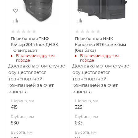
Высота, мм
Высота, мм
910
591
Материал
Материал
изготовления
изготовления
Жаростойкая
Сталь
Печь банная ТМФ
Печь банная НМК
сталь
Вид топлива
Гейзер 2014 Inox ДН ЗК
Копеечка ВТК сталь 6мм
Дрова
Вид топлива
ТО антрацит
(без бака)
Дрова
В наличии в другом 
В наличии в другом 
Диаметр дымохода,
городе
городе
мм
Диаметр дымохода,
Доставка в этом случае
Доставка в этом случае
115
мм
осуществляется
осуществляется
115
транспортной
транспортной
Длина дров, мм
компанией за счет
компанией за счет
430
Длина дров, мм
клиента
клиента
500
Масса камней, кг
Ширина, мм
Ширина, мм
60
Масса камней, кг
415
325
63
Габариты В*Ш*Г мм
Глубина, мм
Глубина, мм
591x325x633
Гарантия, мес.
830
633
12
Гарантия, мес.
Высота, мм
Высота, мм
12