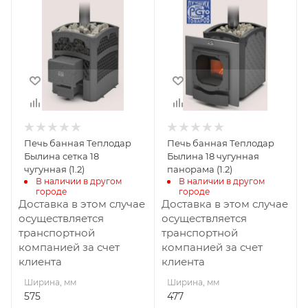
575
477
Глубина, мм
Глубина, мм
860
824
Высота, мм
Высота, мм
665
663
Материал
Материал
изготовления
изготовления
Чугун
Чугун
Печь банная Теплодар
Печь банная Теплодар
Вид топлива
Вид топлива
Былина сетка 18
Былина 18 чугунная
Дрова
Дрова
чугунная (1.2)
панорама (1.2)
В наличии в другом 
В наличии в другом 
Диаметр дымохода,
Диаметр дымохода,
городе
городе
мм
мм
Доставка в этом случае
Доставка в этом случае
115
115
осуществляется
осуществляется
транспортной
транспортной
Длина дров, мм
Длина дров, мм
компанией за счет
компанией за счет
430
430
клиента
клиента
Масса камней, кг
Масса камней, кг
Ширина, мм
Ширина, мм
110
60
575
477
Гарантия, мес.
Гарантия, мес.