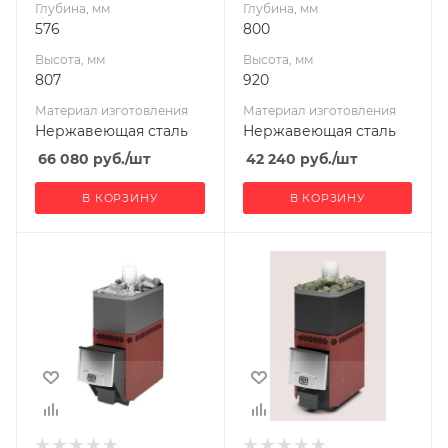
Глубина, мм
Глубина, мм
Длина дров, мм
Длина дров, мм
576
800
500
400
Высота, мм
Высота, мм
Масса камней, кг
Масса камней, кг
807
920
90
40
Материал изготовления
Материал изготовления
Гарантия, мес.
Гарантия, мес.
Нержавеющая сталь
Нержавеющая сталь
60
24
66 080
руб.
/шт
42 240
руб.
/шт
В КОРЗИНУ
В КОРЗИНУ
Ширина, мм
Ширина, мм
335
380
Глубина, мм
Глубина, мм
790
570
Высота, мм
Высота, мм
820
830
Материал
Материал
изготовления
изготовления