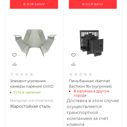
В КОРЗИНУ
В КОРЗИНУ
Материал
Ширина, мм
570
изготовления
Жаростойкая
Глубина, мм
сталь
770
Высота, мм
660
Материал
изготовления
Чугун
Элемент усиления
Печь банная «Kennet
Вид топлива
камеры горения GrillD
Бастион 16» (чугунная)
Дрова
В наличии в другом 
Есть в наличии
городе
Диаметр дымохода,
Доставка в этом случае
Материал изготовления
мм
Жаростойкая сталь
осуществляется
115
транспортной
компанией за счет
Длина дров, мм
клиента
340