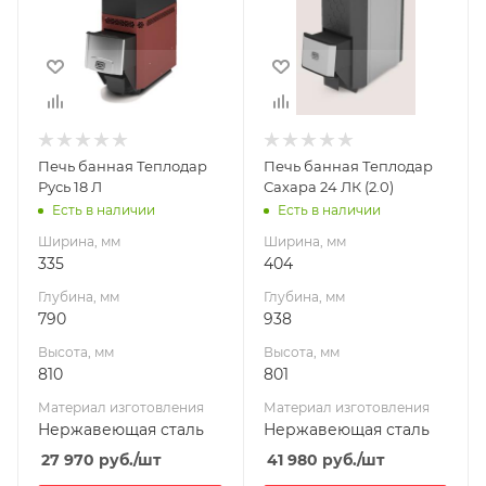
790
938
Высота, мм
Высота, мм
810
801
Материал
Материал
изготовления
изготовления
Нержавеющая
Нержавеющая
Печь банная Теплодар
Печь банная Теплодар
сталь
сталь
Русь 18 Л
Сахара 24 ЛК (2.0)
Вид топлива
Вид топлива
Есть в наличии
Есть в наличии
Дрова
Дрова
Ширина, мм
Ширина, мм
Диаметр дымохода,
Диаметр дымохода,
335
404
мм
мм
Глубина, мм
Глубина, мм
115
115
790
938
Длина дров, мм
Длина дров, мм
Высота, мм
Высота, мм
500
600
810
801
Масса камней, кг
Масса камней, кг
Материал изготовления
Материал изготовления
90
90
Нержавеющая сталь
Нержавеющая сталь
Гарантия, мес.
Гарантия, мес.
27 970
руб.
/шт
41 980
руб.
/шт
60
60