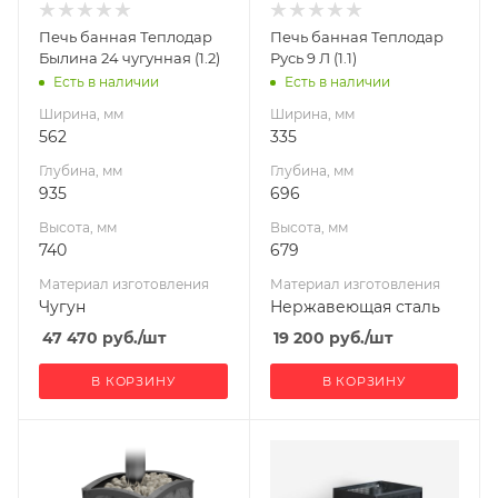
Чугун
Нержавеющая
Печь банная Теплодар
Печь банная Теплодар
сталь
Вид топлива
Былина 24 чугунная (1.2)
Русь 9 Л (1.1)
Дрова
Вид топлива
Есть в наличии
Есть в наличии
Дрова
Диаметр дымохода,
Ширина, мм
Ширина, мм
мм
Диаметр дымохода,
562
335
115
мм
Глубина, мм
Глубина, мм
115
Длина дров, мм
935
696
490
Длина дров, мм
Высота, мм
Высота, мм
370
Масса камней, кг
740
679
101
Масса камней, кг
Материал изготовления
Материал изготовления
25
Гарантия, мес.
Чугун
Нержавеющая сталь
60
Гарантия, мес.
47 470
руб.
/шт
19 200
руб.
/шт
60
В КОРЗИНУ
В КОРЗИНУ
Ширина, мм
Ширина, мм
477
410