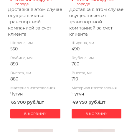
Диаметр дымохода,
Диаметр дымохода,
городе
городе
мм
мм
Доставка в этом случае
Доставка в этом случае
115
115
осуществляется
осуществляется
транспортной
транспортной
Длина дров, мм
Длина дров, мм
компанией за счет
компанией за счет
500
450
клиента
клиента
Масса камней, кг
Масса камней, кг
Ширина, мм
Ширина, мм
200
180
550
490
Габариты В*Ш*Г мм
Гарантия, мес.
Глубина, мм
Глубина, мм
880x550x850
12
850
760
Гарантия, мес.
Высота, мм
Высота, мм
12
880
710
Материал изготовления
Материал изготовления
Чугун
Чугун
65 700
руб.
/шт
49 750
руб.
/шт
В КОРЗИНУ
В КОРЗИНУ
Ширина, мм
Ширина, мм