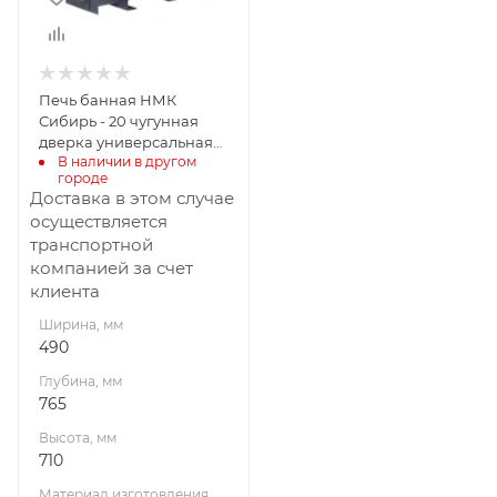
710
Материал
изготовления
Чугун
Печь банная НМК
Вид топлива
Сибирь - 20 чугунная
Дрова
дверка универсальная
В наличии в другом 
сетка пруток
Диаметр дымохода,
городе
мм
Доставка в этом случае
115
осуществляется
транспортной
Длина дров, мм
компанией за счет
360
клиента
Масса камней, кг
Ширина, мм
180
490
Гарантия, мес.
Глубина, мм
12
765
Высота, мм
710
Материал изготовления