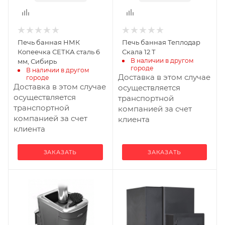
Печь банная НМК
Печь банная Теплодар
Копеечка СЕТКА сталь 6
Скала 12 Т
В наличии в другом 
мм, Сибирь
городе
В наличии в другом 
Доставка в этом случае
городе
Доставка в этом случае
осуществляется
осуществляется
транспортной
транспортной
компанией за счет
компанией за счет
клиента
клиента
ЗАКАЗАТЬ
ЗАКАЗАТЬ
Ширина, мм
Ширина, мм
415
325
Глубина, мм
Глубина, мм
830
633