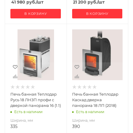
41 980
руб.
/шт
21 200
руб.
/шт
В КОРЗИНУ
В КОРЗИНУ
Ширина, мм
Ширина, мм
335
390
Глубина, мм
Глубина, мм
576
800
Высота, мм
Высота, мм
807
920
Материал
Материал
изготовления
изготовления
Нержавеющая
Нержавеющая
Печь банная Теплодар
Печь банная Теплодар
сталь
сталь
Русь 18 ЛНЗП профи с
Каскад дверка
Вид топлива
Вид топлива
дверкой панорама 16 (1.1)
панорама 18 ЛП (2018)
Дрова
Дрова
Есть в наличии
Есть в наличии
Диаметр дымохода,
Диаметр дымохода,
Ширина, мм
Ширина, мм
мм
мм
335
390
115
115