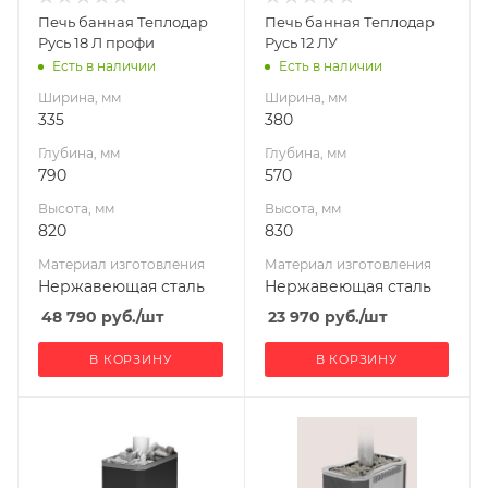
Нержавеющая
Нержавеющая
Печь банная Теплодар
Печь банная Теплодар
сталь
сталь
Русь 18 Л профи
Русь 12 ЛУ
Вид топлива
Вид топлива
Есть в наличии
Есть в наличии
Дрова
Дрова
Ширина, мм
Ширина, мм
Диаметр дымохода,
Диаметр дымохода,
335
380
мм
мм
Глубина, мм
Глубина, мм
115
115
790
570
Длина дров, мм
Длина дров, мм
Высота, мм
Высота, мм
500
400
820
830
Масса камней, кг
Масса камней, кг
Материал изготовления
Материал изготовления
90
50
Нержавеющая сталь
Нержавеющая сталь
Гарантия, мес.
Гарантия, мес.
48 790
руб.
/шт
23 970
руб.
/шт
60
60
В КОРЗИНУ
В КОРЗИНУ
Ширина, мм
Ширина, мм
335
404
Глубина, мм
Глубина, мм