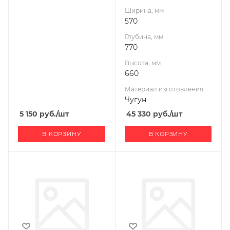
Ширина, мм
Масса камней, кг
570
140
Глубина, мм
Гарантия, мес.
770
12
Высота, мм
660
Материал изготовления
Чугун
5 150
руб.
/шт
45 330
руб.
/шт
В КОРЗИНУ
В КОРЗИНУ