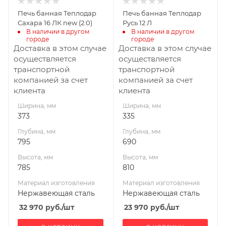
Нержавеющая
Нержавеющая
Печь банная Теплодар
Печь банная Теплодар
сталь
сталь
Сахара 16 ЛК new (2.0)
Русь 12 Л
Вид топлива
Вид топлива
В наличии в другом 
В наличии в другом 
городе
городе
Дрова
Дрова
Доставка в этом случае
Доставка в этом случае
Диаметр дымохода,
Диаметр дымохода,
осуществляется
осуществляется
мм
мм
транспортной
транспортной
115
115
компанией за счет
компанией за счет
клиента
клиента
Длина дров, мм
Длина дров, мм
465
400
Ширина, мм
Ширина, мм
373
335
Масса камней, кг
Масса камней, кг
60
50
Глубина, мм
Глубина, мм
795
690
Гарантия, мес.
Гарантия, мес.
36
60
Высота, мм
Высота, мм
785
810
Материал изготовления
Материал изготовления
Нержавеющая сталь
Нержавеющая сталь
32 970
руб.
/шт
23 970
руб.
/шт