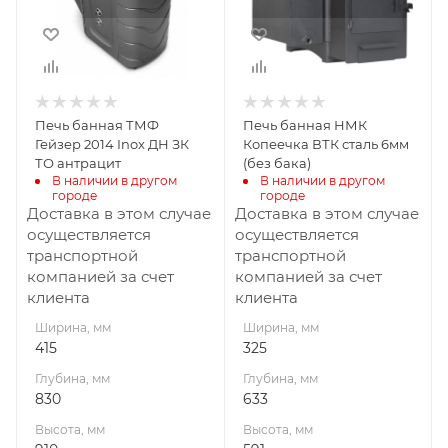
Высота, мм
Высота, мм
910
591
Материал
Материал
изготовления
изготовления
Жаростойкая
Сталь
Печь банная ТМФ
Печь банная НМК
сталь
Вид топлива
Гейзер 2014 Inox ДН ЗК
Копеечка ВТК сталь 6мм
Дрова
Вид топлива
ТО антрацит
(без бака)
Дрова
В наличии в другом 
В наличии в другом 
Диаметр дымохода,
городе
городе
мм
Диаметр дымохода,
Доставка в этом случае
Доставка в этом случае
115
мм
осуществляется
осуществляется
115
транспортной
транспортной
Длина дров, мм
компанией за счет
компанией за счет
430
Длина дров, мм
клиента
клиента
500
Масса камней, кг
Ширина, мм
Ширина, мм
60
Масса камней, кг
415
325
63
Габариты В*Ш*Г мм
Глубина, мм
Глубина, мм
591x325x633
Гарантия, мес.
830
633
12
Гарантия, мес.
Высота, мм
Высота, мм
12