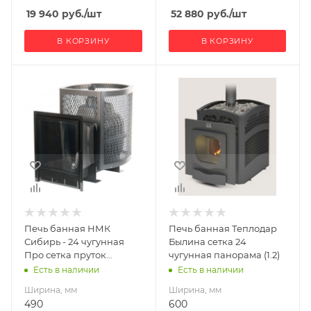
12
12
19 940
руб.
/шт
52 880
руб.
/шт
В КОРЗИНУ
В КОРЗИНУ
Ширина, мм
Ширина, мм
490
600
Глубина, мм
Глубина, мм
760
930
Высота, мм
Высота, мм
710
740
Вид топлива
Материал
Дрова
изготовления
Чугун
Длина дров, мм
Печь банная НМК
Печь банная Теплодар
450
Вид топлива
Сибирь - 24 чугунная
Былина сетка 24
Дрова
Про сетка пруток
чугунная панорама (1.2)
Масса камней, кг
панорама
Есть в наличии
Есть в наличии
180
Диаметр дымохода,
мм
Ширина, мм
Ширина, мм
Гарантия, мес.
115
490
600
12