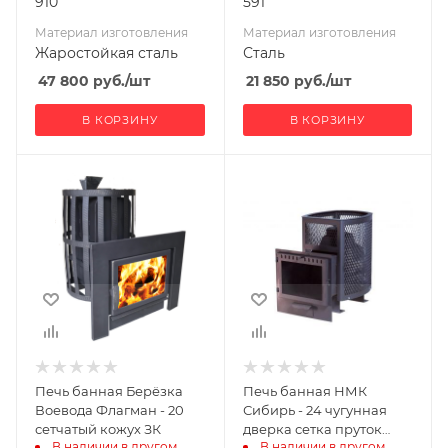
910
591
Материал изготовления
Материал изготовления
Жаростойкая сталь
Сталь
47 800
руб.
/шт
21 850
руб.
/шт
В КОРЗИНУ
В КОРЗИНУ
Ширина, мм
Ширина, мм
550
490
Глубина, мм
Глубина, мм
850
760
Высота, мм
Высота, мм
880
710
Материал
Материал
изготовления
изготовления
Чугун
Чугун
Печь банная Берёзка
Печь банная НМК
Вид топлива
Вид топлива
Воевода Флагман - 20
Сибирь - 24 чугунная
Дрова
Дрова
сетчатый кожух ЗК
дверка сетка пруток
В наличии в другом 
В наличии в другом 
панорама