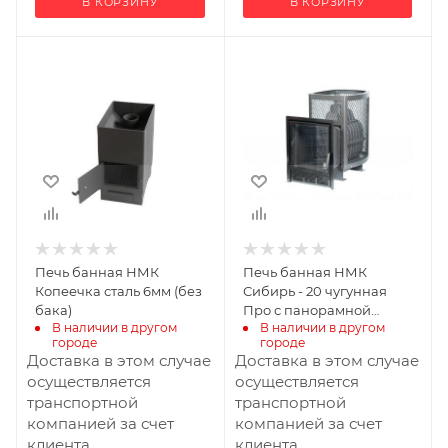
В КОРЗИНУ
В КОРЗИНУ
Ширина, мм
Ширина, мм
325
447
Глубина, мм
Глубина, мм
480
801
Высота, мм
Высота, мм
591
715
Материал
Вид топлива
Дрова
изготовления
Сталь
Масса камней, кг
Печь банная НМК
Печь банная НМК
180
Вид топлива
Копеечка сталь 6мм (без
Сибирь - 20 чугунная
Дрова
бака)
Про с панорамной
В наличии в другом 
В наличии в другом 
дверцой сетка
Диаметр дымохода,
городе
городе
мм
Доставка в этом случае
Доставка в этом случае
115
осуществляется
осуществляется
транспортной
транспортной
Длина дров, мм
компанией за счет
компанией за счет
400
клиента
клиента